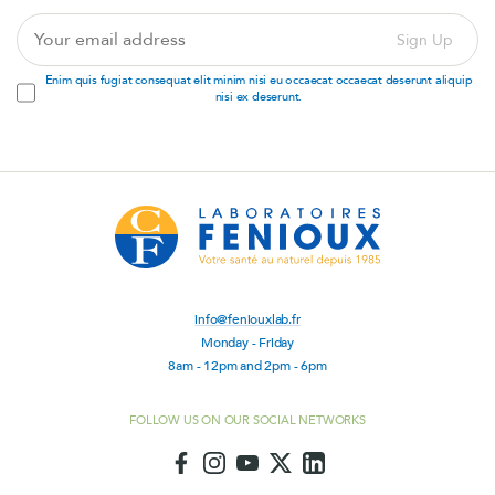
Your
Sign Up
email
address
Enim quis fugiat consequat elit minim nisi eu occaecat occaecat deserunt aliquip
nisi ex deserunt.
info@feniouxlab.fr
Monday - Friday
8am - 12pm and 2pm - 6pm
FOLLOW US ON OUR SOCIAL NETWORKS