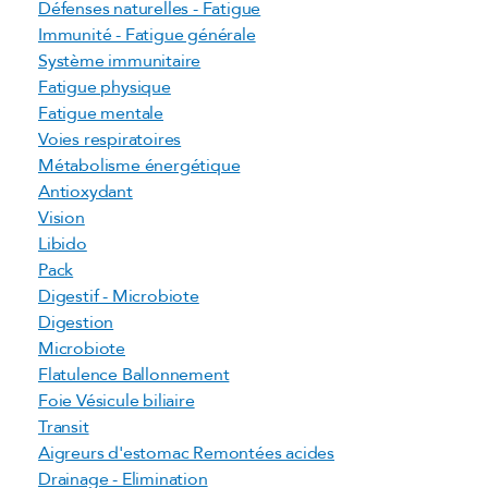
Défenses naturelles - Fatigue
Immunité - Fatigue générale
Système immunitaire
Fatigue physique
Fatigue mentale
Voies respiratoires
Métabolisme énergétique
Antioxydant
Vision
Libido
Pack
Digestif - Microbiote
Digestion
Microbiote
Flatulence Ballonnement
Foie Vésicule biliaire
Transit
Aigreurs d'estomac Remontées acides
Drainage - Elimination