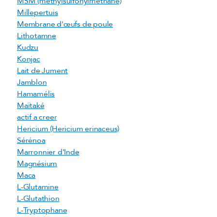
MSM (méthylsulfonylméthane)
Millepertuis
Membrane d'œufs de poule
Lithotamne
Kudzu
Konjac
Lait de Jument
Jamblon
Hamamélis
Maïtaké
actif a creer
Hericium (Hericium erinaceus)
Sérénoa
Marronnier d'Inde
Magnésium
Maca
L-Glutamine
L-Glutathion
L-Tryptophane