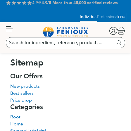
Aller
4.9/5
4.9/5 More than 45,000 verified reviews
star
star
star
star
star
au
contenu
Language
Individual
Professional
EN
Cart
Search
for
Search
ingredient,
reference,
Sitemap
product,
...
Our Offers
New products
Best sellers
Price drop
Categories
Root
Home