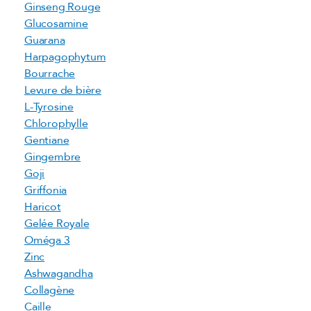
Ginseng Rouge
Glucosamine
Guarana
Harpagophytum
Bourrache
Levure de bière
L-Tyrosine
Chlorophylle
Gentiane
Gingembre
Goji
Griffonia
Haricot
Gelée Royale
Oméga 3
Zinc
Ashwagandha
Collagène
Caille