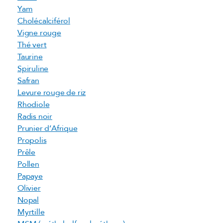
Yam
Cholécalciférol
Vigne rouge
Thé vert
Taurine
Spiruline
Safran
Levure rouge de riz
Rhodiole
Radis noir
Prunier d’Afrique
Propolis
Prêle
Pollen
Papaye
Olivier
Nopal
Myrtille