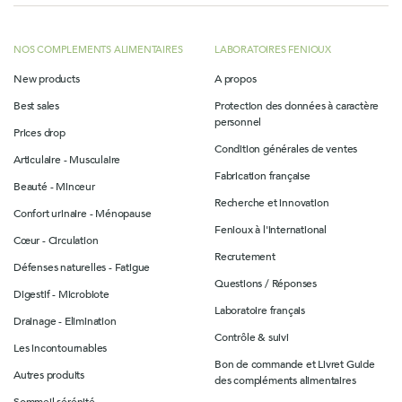
NOS COMPLEMENTS ALIMENTAIRES
LABORATOIRES FENIOUX
New products
A propos
Best sales
Protection des données à caractère
personnel
Prices drop
Condition générales de ventes
Articulaire - Musculaire
Fabrication française
Beauté - Minceur
Recherche et innovation
Confort urinaire - Ménopause
Fenioux à l'international
Cœur - Circulation
Recrutement
Défenses naturelles - Fatigue
Questions / Réponses
Digestif - Microbiote
Laboratoire français
Drainage - Elimination
Contrôle & suivi
Les incontournables
Bon de commande et Livret Guide
Autres produits
des compléments alimentaires