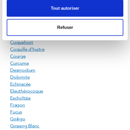
Bardane
Bourrache test
Tout autoriser
Chardon Marie
Chlorelle
Refuser
Colostrum
Commiphora
Coquelicot
Coquille d'huitre
Courge
Curcuma
Desmodium
Dolomite
Echinacée
Eleuthérocoque
Escholtzia
Fragon
Fucus
Ginkgo
Ginseng Blanc