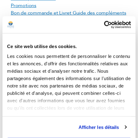
Promotions
Bon de commande et Livret Guide des compléments
alimentaires
Our distributors in Belgium
Plantes
Miel
Ce site web utilise des cookies.
Badiane
Les cookies nous permettent de personnaliser le contenu
Bambou tabashir
et les annonces, d'offrir des fonctionnalités relatives aux
Boswellia
médias sociaux et d'analyser notre trafic. Nous
Bromélaïne
partageons également des informations sur l'utilisation de
Café vert
notre site avec nos partenaires de médias sociaux, de
Cartilage de Requin
publicité et d'analyse, qui peuvent combiner celles-ci
Griffe du chat
avec d'autres informations que vous leur avez fournies
Charbon végétal
ou qu'ils ont collectées lors de votre utilisation de leurs
Chondroïtine
services.
Chrysanthellum
Chrysanthemum Parthenium
Afficher les détails
Coenzyme Q10