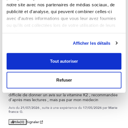
notre site avec nos partenaires de médias sociaux, de
publicité et d'analyse, qui peuvent combiner celles-ci
avec d'autres informations que vous leur avez fournies
ou qu'ils ont collectées lors de votre utilisation de leurs
3
/
5
services.
Avis vérifié
Afficher les détails
chers
Avis du
30/07/2026
, suite à une expérience du
14/06/2026
par
Yves M.
Tout autoriser
Utile
(0)
Signaler
3
Refuser
/
5
Avis vérifié
difficile de donner un avis sur la vitamine K2 , recommandée 
d'après mes lectures , mais pas par mon médecin
Avis du
21/07/2026
, suite à une expérience du
17/05/2026
par
Marie
france G.
Utile
(0)
Signaler