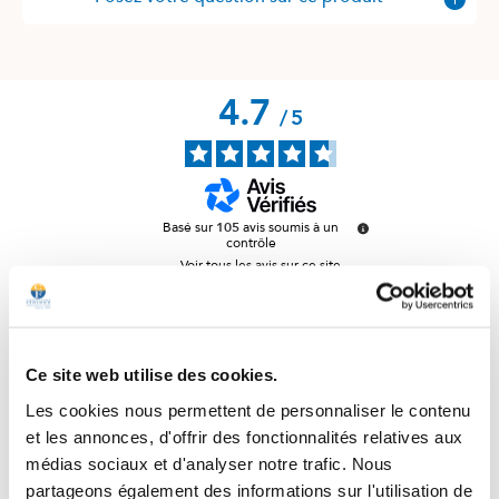
4.7
/
5
Basé sur
105
avis soumis à un
contrôle
Voir tous les avis sur ce site
5
étoiles
83
4
étoiles
16
3
étoiles
4
Ce site web utilise des cookies.
2
étoiles
1
1
étoile
1
Les cookies nous permettent de personnaliser le contenu
et les annonces, d'offrir des fonctionnalités relatives aux
Trier les avis
médias sociaux et d'analyser notre trafic. Nous
partageons également des informations sur l'utilisation de