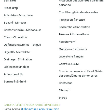
Best sales
Protection des données à caractère
personnel
Prices drop
Condition générales de ventes
Articulaire - Musculaire
Fabrication française
Beauté - Minceur
Recherche et innovation
Confort urinaire - Ménopause
Fenioux à l'international
Cœur - Circulation
Recrutement
Défenses naturelles - Fatigue
Questions / Réponses
Digestif - Microbiote
Laboratoire français
Drainage - Elimination
Contrôle & suivi
Les incontournables
Bon de commande et Livret Guide
Autres produits
des compléments alimentaires
Sommeil sérénité
Contact us
Sitemap
Stores
LABORATOIRE FENIOUX PARTNER WEBSITES
Santé Animale
Laboratoire Fenioux Réunion