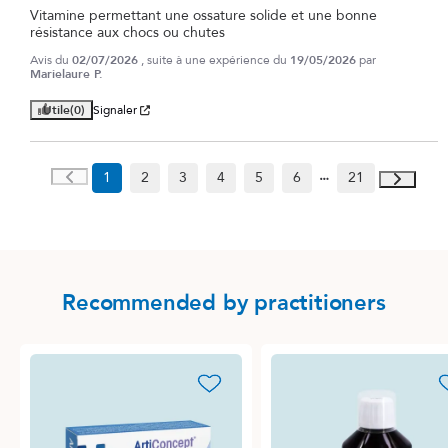
Vitamine permettant une ossature solide et une bonne 
résistance aux chocs ou chutes
Avis du
02/07/2026
, suite à une expérience du
19/05/2026
par
Marielaure P.
Utile
(0)
Signaler
1
2
3
4
5
6
21
Recommended by practitioners
favorite_border
favori