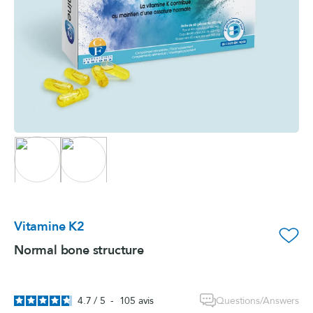
Vitamine K2
favorite_border
Normal bone structure
Questions/Answers
4.7
/
5
-
105
avis