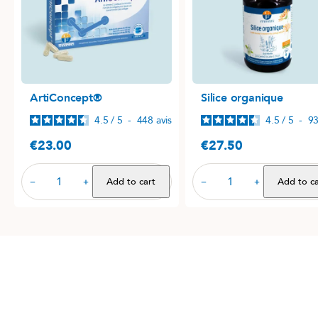
ArtiConcept®
Silice organique
4.5
/
5
-
448
avis
4.5
/
5
-
9
€23.00
€27.50
Price
Price
Add to cart
Add to ca
−
+
−
+