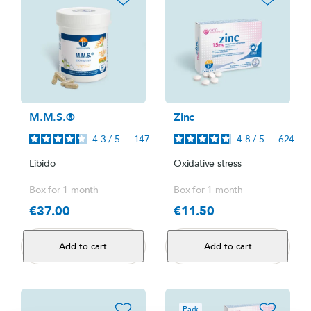
M.M.S.®
Zinc
4.3
/
5
-
147
avis
4.8
/
5
-
624
avi
Libido
Oxidative stress
Box for 1 month
Box for 1 month
€37.00
€11.50
Price
Price
Add to cart
Add to cart
favorite_border
favorite_border
Pack