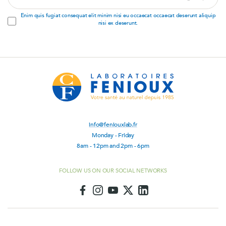
email
address
Enim quis fugiat consequat elit minim nisi eu occaecat occaecat deserunt aliquip
nisi ex deserunt.
info@feniouxlab.fr
Monday - Friday
8am - 12pm and 2pm - 6pm
FOLLOW US ON OUR SOCIAL NETWORKS