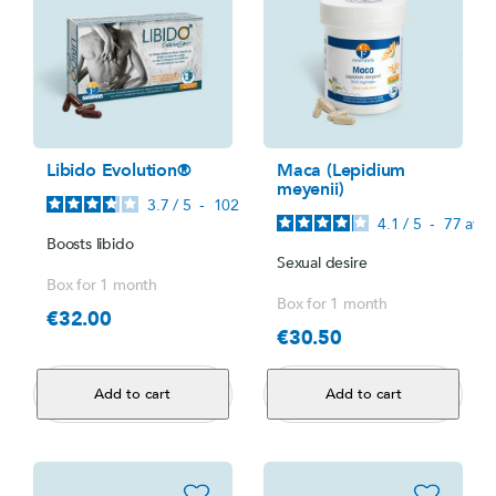
Libido Evolution®
Maca (Lepidium
meyenii)
3.7
/
5
-
102
avis
4.1
/
5
-
77
avis
Boosts libido
Sexual desire
Box for 1 month
Box for 1 month
€32.00
Price
€30.50
Price
Add to cart
Add to cart
favorite_border
favorite_border