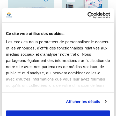
Ce site web utilise des cookies.
Les cookies nous permettent de personnaliser le contenu
Magnésium marin
Testostérone &
Evolution
Libido
et les annonces, d'offrir des fonctionnalités relatives aux
1 x Zinc
médias sociaux et d'analyser notre trafic. Nous
4.7
/
5
-
957
avis
1 x Vitamine D3 Fluide
partageons également des informations sur l'utilisation de
1 x Magnésium marin
Nervous system
Evolution
notre site avec nos partenaires de médias sociaux, de
publicité et d'analyse, qui peuvent combiner celles-ci
€41.00
Box for 1 month
Price
avec d'autres informations que vous leur avez fournies
Regular price
€50.50
-€9.50
€17.00
Price
ou qu'ils ont collectées lors de votre utilisation de leurs
services.
Add to cart
Add to cart
Afficher les détails