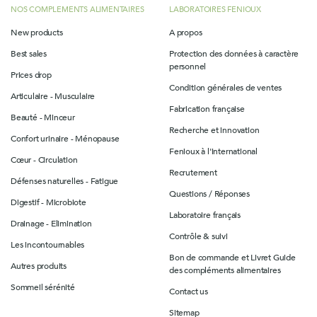
NOS COMPLEMENTS ALIMENTAIRES
LABORATOIRES FENIOUX
New products
A propos
Best sales
Protection des données à caractère
personnel
Prices drop
Condition générales de ventes
Articulaire - Musculaire
Fabrication française
Beauté - Minceur
Recherche et innovation
Confort urinaire - Ménopause
Fenioux à l'international
Cœur - Circulation
Recrutement
Défenses naturelles - Fatigue
Questions / Réponses
Digestif - Microbiote
Laboratoire français
Drainage - Elimination
Contrôle & suivi
Les incontournables
Bon de commande et Livret Guide
Autres produits
des compléments alimentaires
Sommeil sérénité
Contact us
Sitemap