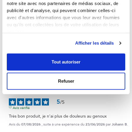
contrôle
notre site avec nos partenaires de médias sociaux, de
Voir tous les avis sur ce site
publicité et d'analyse, qui peuvent combiner celles-ci
avec d'autres informations que vous leur avez fournies
5
étoiles
443
ou qu'ils ont collectées lors de votre utilisation de leurs
4
étoiles
135
services.
3
étoiles
38
2
étoiles
10
Afficher les détails
1
étoile
12
Trier les avis
Tout autoriser
Refuser
5
/
5
Avis vérifié
Très bon produit, je n’ai plus de douleurs au genoux
Avis du
07/08/2026
, suite à une expérience du
23/06/2026
par
Johann B.