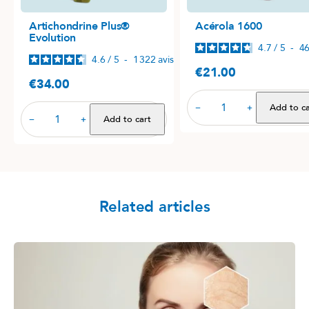
Artichondrine Plus®
Acérola 1600
Evolution
4.7
/
5
-
4
4.6
/
5
-
1 322
avis
€21.00
Price
€34.00
Price
Add to ca
−
+
Add to cart
−
+
Related articles