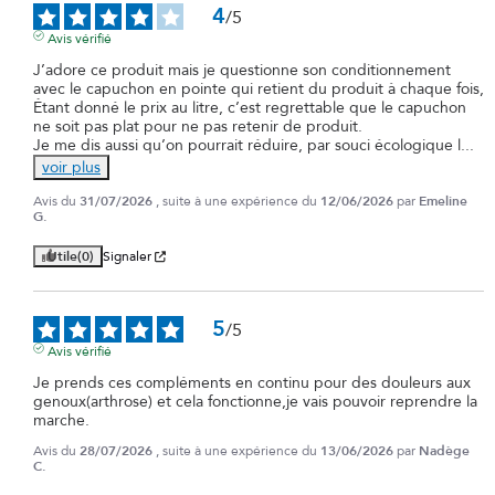
4
/
5
Avis vérifié
J’adore ce produit mais je questionne son conditionnement 
avec le capuchon en pointe qui retient du produit à chaque fois,

Étant donné le prix au litre, c’est regrettable que le capuchon 
ne soit pas plat pour ne pas retenir de produit.

Je me dis aussi qu’on pourrait réduire, par souci écologique l
...
voir plus
Avis du
31/07/2026
, suite à une expérience du
12/06/2026
par
Emeline
G.
Utile
(0)
Signaler
5
/
5
Avis vérifié
Je prends ces compléments en continu pour des douleurs aux 
genoux(arthrose) et cela fonctionne,je vais pouvoir reprendre la 
marche.
Avis du
28/07/2026
, suite à une expérience du
13/06/2026
par
Nadège
C.