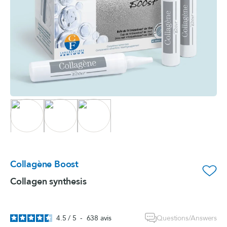
Collagène Boost
favorite_border
Collagen synthesis
Questions/Answers
4.5
/
5
-
638
avis