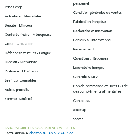
personnel
Prices drop
Condition générales de ventes
Articulaire - Musculaire
Fabrication française
Beauté - Minceur
Recherche et innovation
Confort urinaire - Ménopause
Fenioux à l'international
Cœur - Circulation
Recrutement
Défenses naturelles - Fatigue
Questions / Réponses
Digestif - Microbiote
Laboratoire français
Drainage - Elimination
Contrôle & suivi
Les incontournables
Bon de commande et Livret Guide
Autres produits
des compléments alimentaires
Sommeil sérénité
Contact us
Sitemap
Stores
LABORATOIRE FENIOUX PARTNER WEBSITES
Santé Animale
Laboratoire Fenioux Réunion