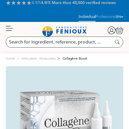
Aller
4.9/5
4.9/5 More than 45,000 verified reviews
star
star
star
star
star
au
contenu
Language
Individual
Professional
EN
Cart
Search
for
Search
ingredient,
reference,
Home
Articulaire - Musculaire
Collagène Boost
product,
...