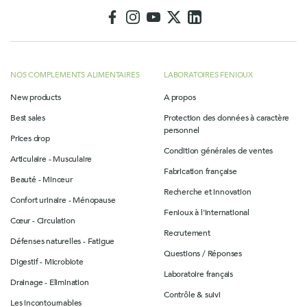
NOS COMPLEMENTS ALIMENTAIRES
LABORATOIRES FENIOUX
New products
A propos
Best sales
Protection des données à caractère
personnel
Prices drop
Condition générales de ventes
Articulaire - Musculaire
Fabrication française
Beauté - Minceur
Recherche et innovation
Confort urinaire - Ménopause
Fenioux à l'international
Cœur - Circulation
Recrutement
Défenses naturelles - Fatigue
Questions / Réponses
Digestif - Microbiote
Laboratoire français
Drainage - Elimination
Contrôle & suivi
Les incontournables