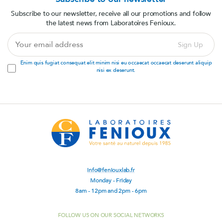
Subscribe to our newsletter, receive all our promotions and follow
the latest news from Laboratoires Fenioux.
Your
Sign Up
email
address
Enim quis fugiat consequat elit minim nisi eu occaecat occaecat deserunt aliquip
nisi ex deserunt.
info@feniouxlab.fr
Monday - Friday
8am - 12pm and 2pm - 6pm
FOLLOW US ON OUR SOCIAL NETWORKS