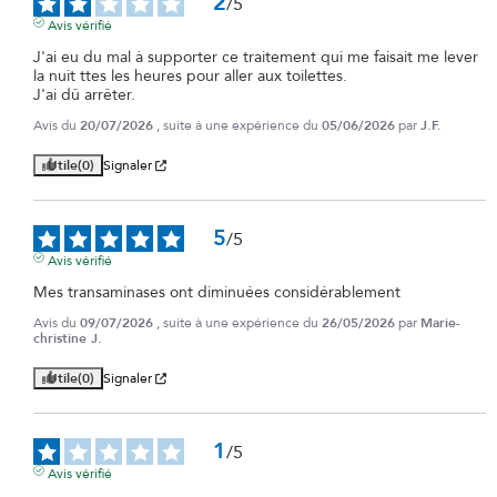
2
/
5
Avis vérifié
J'ai eu du mal à supporter ce traitement qui me faisait me lever 
la nuit ttes les heures pour aller aux toilettes. 

J'ai dû arrêter.
Avis du
20/07/2026
, suite à une expérience du
05/06/2026
par
J.F.
Utile
(0)
Signaler
5
/
5
Avis vérifié
Mes transaminases ont diminuées considérablement
Avis du
09/07/2026
, suite à une expérience du
26/05/2026
par
Marie-
christine J.
Utile
(0)
Signaler
1
/
5
Avis vérifié