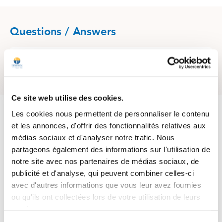
Questions / Answers
Posez votre question sur ce produit
Ce site web utilise des cookies.
4.7
/
5
Les cookies nous permettent de personnaliser le contenu
et les annonces, d'offrir des fonctionnalités relatives aux
médias sociaux et d'analyser notre trafic. Nous
partageons également des informations sur l'utilisation de
Basé sur
977
avis soumis à un
notre site avec nos partenaires de médias sociaux, de
contrôle
publicité et d'analyse, qui peuvent combiner celles-ci
Voir tous les avis sur ce site
avec d'autres informations que vous leur avez fournies
5
étoiles
721
ou qu'ils ont collectées lors de votre utilisation de leurs
4
étoiles
220
services.
3
étoiles
25