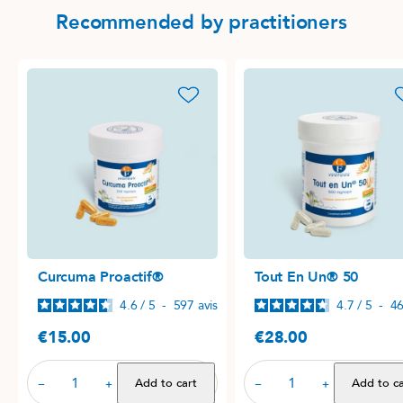
Recommended by practitioners
favorite_border
favori
Curcuma Proactif®
Tout En Un® 50
4.6
/
5
-
597
avis
4.7
/
5
-
4
€15.00
€28.00
Price
Price
Add to cart
Add to ca
−
+
−
+