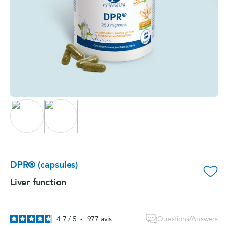
DPR® (capsules)
favorite_border
Liver function
Questions/Answers
4.7
/
5
-
977
avis