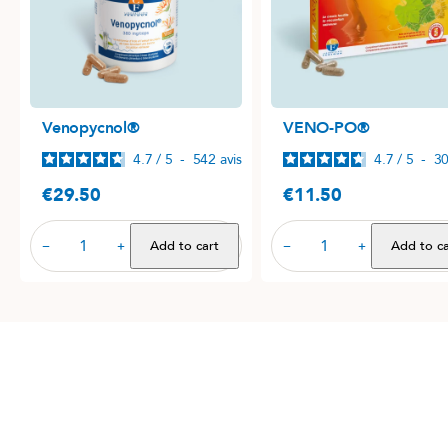
Venopycnol®
VENO-PO®
4.7
/
5
-
542
avis
4.7
/
5
-
3
€29.50
€11.50
Price
Price
Add to cart
Add to ca
−
+
−
+