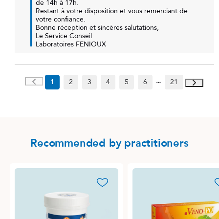
de 14h à 17h.

Restant à votre disposition et vous remerciant de 
votre confiance.

Bonne réception et sincères salutations,

Le Service Conseil

Laboratoires FENIOUX
1
2
3
4
5
6
21
Recommended by practitioners
favorite_border
favori