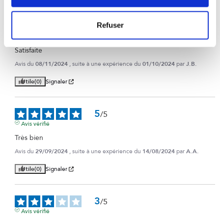
5
Refuser
/
5
Avis vérifié
Satisfaite
Avis du
08/11/2024
, suite à une expérience du
01/10/2024
par
J.B.
Utile
(0)
Signaler
5
/
5
Avis vérifié
Très bien
Avis du
29/09/2024
, suite à une expérience du
14/08/2024
par
A.A.
Utile
(0)
Signaler
3
/
5
Avis vérifié