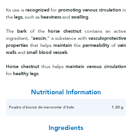
Its use is
recognized
for
promoting
venous
circulation
in
the
legs
, such as
heaviness
and
swelling
.
The
bark
of the
horse
chestnut
contains an active
ingredient, “
aescin
,” a substance with
vasculoprotective
properties
that helps
maintain
the
permeability
of
vein
walls
and
small blood vessels
.
Horse chestnut
thus helps
maintain venous circulation
for
healthy legs
.
Nutritional Information
Poudre d'écorce de marronnier d'Inde
1.20 g
Ingredients