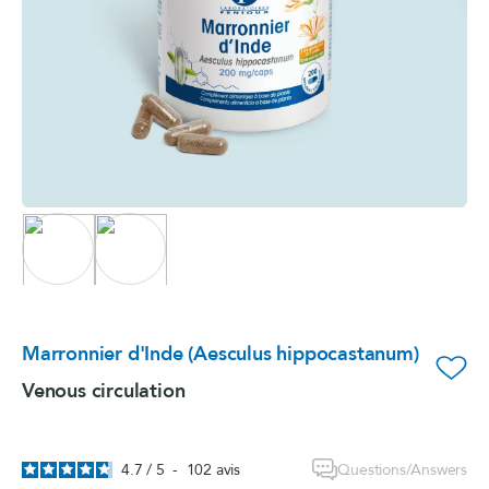
Marronnier d'Inde (Aesculus hippocastanum)
favorite_border
Venous circulation
Questions/Answers
4.7
/
5
-
102
avis