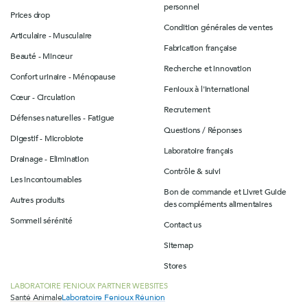
personnel
Prices drop
Condition générales de ventes
Articulaire - Musculaire
Fabrication française
Beauté - Minceur
Recherche et innovation
Confort urinaire - Ménopause
Fenioux à l'international
Cœur - Circulation
Recrutement
Défenses naturelles - Fatigue
Questions / Réponses
Digestif - Microbiote
Laboratoire français
Drainage - Elimination
Contrôle & suivi
Les incontournables
Bon de commande et Livret Guide
Autres produits
des compléments alimentaires
Sommeil sérénité
Contact us
Sitemap
Stores
LABORATOIRE FENIOUX PARTNER WEBSITES
Santé Animale
Laboratoire Fenioux Réunion