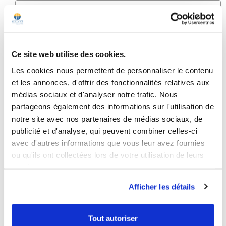
Ce site web utilise des cookies.
5
/
5
Les cookies nous permettent de personnaliser le contenu
Avis vérifié
et les annonces, d'offrir des fonctionnalités relatives aux
Très bien, conforme à mes attentes, je recommande !
médias sociaux et d'analyser notre trafic. Nous
Avis du
26/07/2025
, suite à une expérience du
18/06/2025
par
Jean Marc
partageons également des informations sur l'utilisation de
C.
notre site avec nos partenaires de médias sociaux, de
publicité et d'analyse, qui peuvent combiner celles-ci
Utile
(0)
Signaler
avec d'autres informations que vous leur avez fournies
ou qu'ils ont collectées lors de votre utilisation de leurs
5
/
5
services.
Avis vérifié
Afficher les détails
toujours aussi satisfait
Avis du
24/01/2025
, suite à une expérience du
28/11/2024
par
F.C.
Tout autoriser
Utile
(0)
Signaler