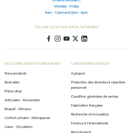
info@feniouxlab.fr
Monday - Friday
8am - 12pm and 2pm - 6pm
FOLLOW US ON OUR SOCIAL NETWORKS
NOS COMPLEMENTS ALIMENTAIRES
LABORATOIRES FENIOUX
New products
A propos
Best sales
Protection des données à caractère
personnel
Prices drop
Condition générales de ventes
Articulaire - Musculaire
Fabrication française
Beauté - Minceur
Recherche et innovation
Confort urinaire - Ménopause
Fenioux à l'international
Cœur - Circulation
Recrutement