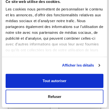
Ce site web utilise des cookies.
Les cookies nous permettent de personnaliser le contenu
et les annonces, d'offrir des fonctionnalités relatives aux
favorite_border
favorite_border
médias sociaux et d'analyser notre trafic. Nous
partageons également des informations sur l'utilisation de
notre site avec nos partenaires de médias sociaux, de
publicité et d'analyse, qui peuvent combiner celles-ci
avec d'autres informations que vous leur avez fournies
ou qu'ils ont collectées lors de votre utilisation de leurs
services.
Arti-M.S.M.®
Cassis (Ribes nigrum)
Afficher les détails
4.6
/
5
-
404
avis
4.6
/
5
-
99
avis
Bone and joint health
Venous circulation
Tout autoriser
Box for 1 month
Box for 1 month
€27.00
€27.00
Price
Price
Refuser
Add to cart
Add to cart