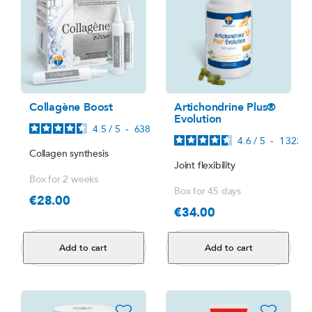
Collagène Boost
Artichondrine Plus®
Evolution
4.5
/
5
-
638
avis
4.6
/
5
-
1 322
a
Collagen synthesis
Joint flexibility
Box for 2 weeks
Box for 45 days
€28.00
Price
€34.00
Price
Add to cart
Add to cart
favorite_border
favorite_border