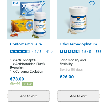
favorite_border
favorite_border
Pack
Confort articulaire
LithoHarpagophytum
4.1
/
5
-
41
avis
4.6
/
5
-
586
avi
1 x ArtiConcept®
Joint mobility and
1 x Artichondrine Plus®
flexibility
Evolution
Box for 50 days
1 x Curcuma Evolution
€26.00
Price
€73.00
Price
Regular price
€84.00
-€11.00
Add to cart
Add to cart