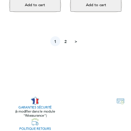
Add to cart
Add to cart
Next
1
2
>
GARANTIES SÉCURITÉ
(à modifier dans le module
"Réassurance")
POLITIQUE RETOURS