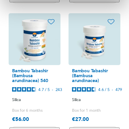
favorite_border
favorite_border
Bambou Tabashir
Bambou Tabashir
(Bambusa
(Bambusa
arundinacea) 540
arundinacea)
4.7
/
5
-
243
avis
4.6
/
5
-
479
avi
Silica
Silica
Box for 6 months
Box for 1 month
€56.00
€27.00
Price
Price