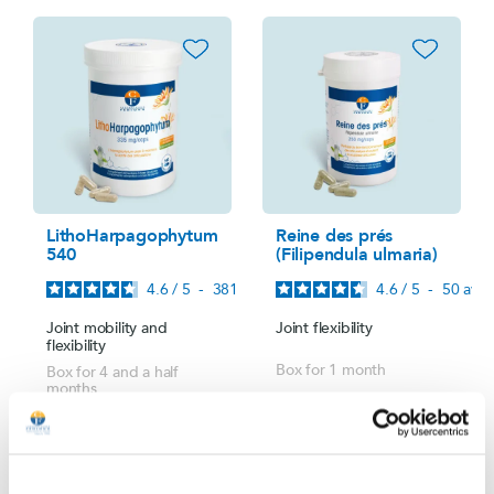
favorite_border
favorite_border
LithoHarpagophytum
Reine des prés
540
(Filipendula ulmaria)
4.6
/
5
-
381
avis
4.6
/
5
-
50
avis
Joint mobility and
Joint flexibility
flexibility
Box for 1 month
Box for 4 and a half
months
€25.00
Price
€54.00
Price
Add to cart
Add to cart