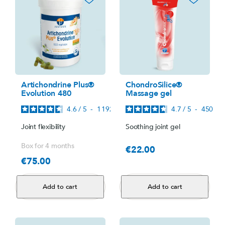
Artichondrine Plus®
ChondroSilice®
Evolution 480
Massage gel
4.6
/
5
-
1 192
avis
4.7
/
5
-
450
avi
Joint flexibility
Soothing joint gel
Box for 4 months
€22.00
Price
€75.00
Price
Add to cart
Add to cart