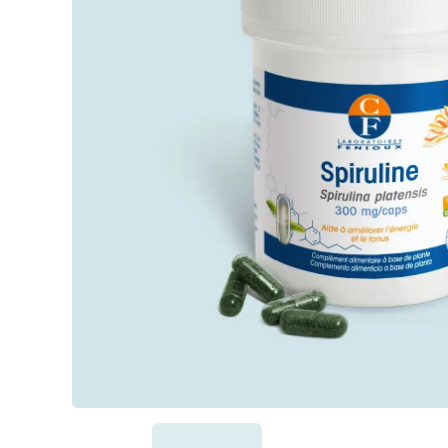
Passiflore (Passi
LithoGinkgo
Pour qui ?
DOPA Concept
SafraZen®
Trypto B6
Magnésium mari
Griffonia
Hericium
MéthylSam'Act
Magnésium mar
Carbonate de 
Oméga 3 fort