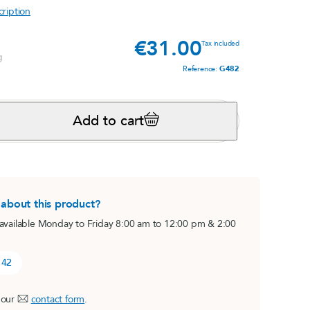
cription
s,
Magnésium marin
€31.00
Price
Tax included
Nervous system
g
Reference:
G482
View product
s
i
Add to cart
 about this product?
 available Monday to Friday 8:00 am to 12:00 pm & 2:00
®
(pack)
BO Concept
 42
Mental fatigue
e
 our
contact form
.
View product