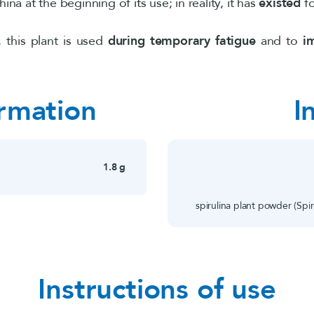
ina at the beginning of its use; in reality, it has
existed
f
, this plant is used
during temporary fatigue
and to
i
ormation
I
1.8 g
spirulina plant powder (Spiru
Instructions of use