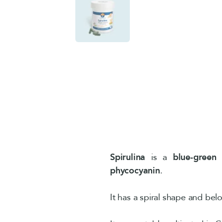
Spirulina
is a
blue-green
phycocyanin
.
It has a spiral shape and bel