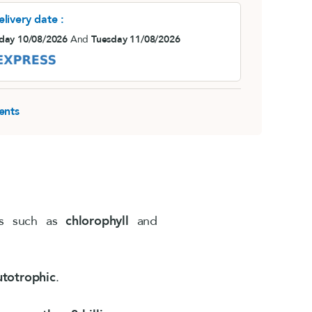
livery date :
la rosea)
ay 10/08/2026
And
Tuesday 11/08/2026
ents
ts such as
chlorophyll
and
utotrophic
.