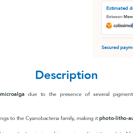
MemoConcept® (pack)
Estimated de
Rhodiola (Rhodio
LithoGinkgo
Between
Mond
Destockage
Sommeil
Secured paym
Description
 microalga
due to the presence of several pigmen
ongs to the Cyanobacteria family, making it
photo-litho-a