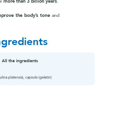
or
more than 3 billion years
.
mprove the body’s tone
and
ngredients
All the ingredients
lina platensis), capsule (gelatin)