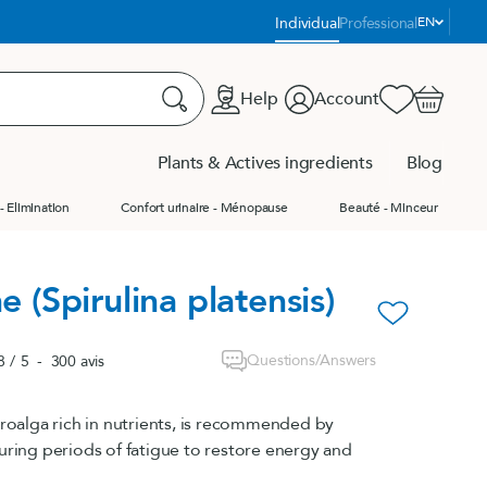
Language:
Individual
Professional
EN
Help
Account
Favorites
Cart
Search
Plants & Actives ingredients
Blog
- Elimination
Confort urinaire - Ménopause
Beauté - Minceur
us les produits
us les produits
Product Finder
ne (Spirulina platensis)
ge
favorite_border
ge
Questions/Answers
8
/
5
-
300
avis
e
croalga rich in nutrients, is recommended by
uring periods of fatigue to restore energy and