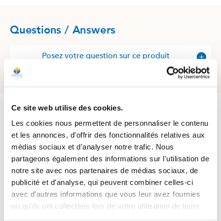
Questions / Answers
Posez votre question sur ce produit
4.7
/
5
Ce site web utilise des cookies.
Les cookies nous permettent de personnaliser le contenu
et les annonces, d'offrir des fonctionnalités relatives aux
médias sociaux et d'analyser notre trafic. Nous
Basé sur
753
avis soumis à un
partageons également des informations sur l'utilisation de
contrôle
notre site avec nos partenaires de médias sociaux, de
Voir tous les avis sur ce site
publicité et d'analyse, qui peuvent combiner celles-ci
avec d'autres informations que vous leur avez fournies
5
étoiles
575
4
étoiles
155
ou qu'ils ont collectées lors de votre utilisation de leurs
3
étoiles
19
services.