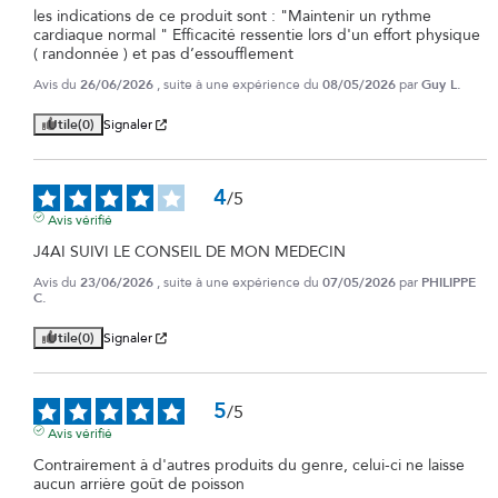
les indications de ce produit sont : "Maintenir un rythme 
cardiaque normal " Efficacité ressentie lors d'un effort physique 
( randonnée ) et pas d’essoufflement
Avis du
26/06/2026
, suite à une expérience du
08/05/2026
par
Guy L.
Utile
(0)
Signaler
4
/
5
Avis vérifié
J4AI SUIVI LE CONSEIL DE MON MEDECIN
Avis du
23/06/2026
, suite à une expérience du
07/05/2026
par
PHILIPPE
C.
Utile
(0)
Signaler
5
/
5
Avis vérifié
Contrairement à d'autres produits du genre, celui-ci ne laisse 
aucun arrière goût de poisson