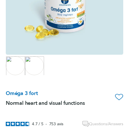
Oméga 3 fort
favorite_border
Normal heart and visual functions
Questions/Answers
4.7
/
5
-
753
avis