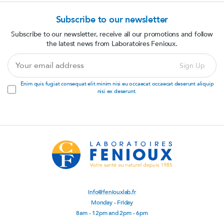
Subscribe to our newsletter
Subscribe to our newsletter, receive all our promotions and follow
the latest news from Laboratoires Fenioux.
Your
Sign Up
email
address
Enim quis fugiat consequat elit minim nisi eu occaecat occaecat deserunt aliquip
nisi ex deserunt.
info@feniouxlab.fr
Monday - Friday
8am - 12pm and 2pm - 6pm