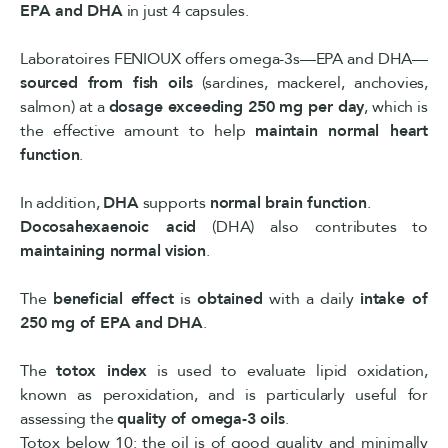
EPA and DHA
in just 4 capsules.
Laboratoires FENIOUX offers omega-3s—EPA and DHA—
sourced from fish oils
(sardines, mackerel, anchovies,
salmon) at a
dosage exceeding 250 mg per day
, which is
the effective amount to help
maintain normal heart
function
.
In addition,
DHA
supports
normal brain function
.
Docosahexaenoic acid
(DHA) also contributes to
maintaining normal vision
.
The
beneficial effect
is
obtained
with a daily
intake of
250 mg of EPA and DHA
.
The
totox index
is used to evaluate lipid oxidation,
known as peroxidation, and is particularly useful for
assessing the
quality of omega-3 oils
.
Totox below 10: the oil is of good quality and minimally