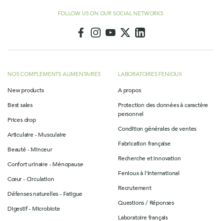
FOLLOW US ON OUR SOCIAL NETWORKS
NOS COMPLEMENTS ALIMENTAIRES
LABORATOIRES FENIOUX
New products
A propos
Best sales
Protection des données à caractère
personnel
Prices drop
Condition générales de ventes
Articulaire - Musculaire
Fabrication française
Beauté - Minceur
Recherche et innovation
Confort urinaire - Ménopause
Fenioux à l'international
Cœur - Circulation
Recrutement
Défenses naturelles - Fatigue
Questions / Réponses
Digestif - Microbiote
Laboratoire français