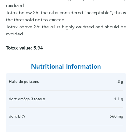
oxidized
Totox below 26: the oil is considered “acceptable”; this is
the threshold not to exceed
Totox above 26: the oil is highly oxidized and should be
avoided
Totox value: 5.94
Nutritional Information
Huile de poissons
2 g
dont oméga 3 totaux
1.1 g
dont EPA
560 mg