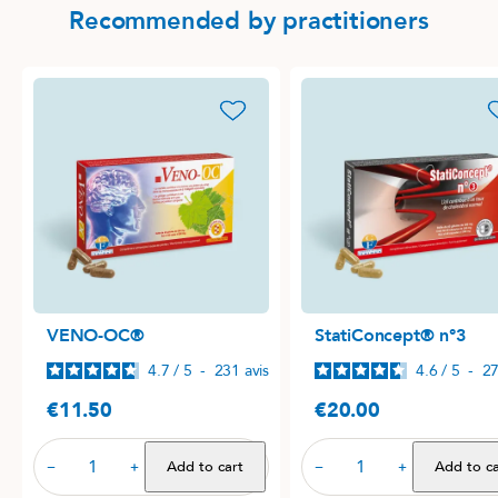
Recommended by practitioners
favorite_border
favori
VENO-OC®
StatiConcept® n°3
4.7
/
5
-
231
avis
4.6
/
5
-
2
€11.50
€20.00
Price
Price
Add to cart
Add to ca
−
+
−
+