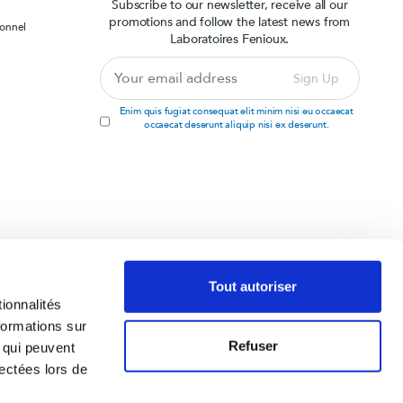
Subscribe to our newsletter, receive all our
promotions and follow the latest news from
la rosea)
sonnel
Laboratoires Fenioux.
Your
Sign Up
email
address
Enim quis fugiat consequat elit minim nisi eu occaecat
occaecat deserunt aliquip nisi ex deserunt.
 compléments
Tout autoriser
ionnalités
formations sur
Refuser
, qui peuvent
lectées lors de
Laboratoire Fenioux Réunion