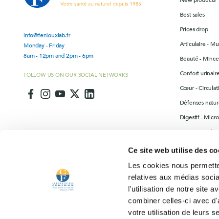
New products
Best sales
Prices drop
info@feniouxlab.fr
Articulaire - Mu
Monday - Friday
8am - 12pm and 2pm - 6pm
Beauté - Mince
Confort urinai
FOLLOW US ON OUR SOCIAL NETWORKS
Cœur - Circulat
Défenses nature
Digestif - Micr
Drainage - Elim
Les incontourn
Ce site web utilise des co
Autres produits
Les cookies nous permetten
Sommeil séréni
relatives aux médias socia
l'utilisation de notre site
combiner celles-ci avec d'
votre utilisation de leurs s
Santé Animale
LABORATOIRE FENIOUX PARTNER WEBSITES