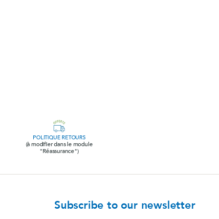
s,
Magnésium marin
Nervous system
View product
s
i
POLITIQUE RETOURS
(à modifier dans le module
"Réassurance")
®
(pack)
BO Concept
Mental fatigue
Subscribe to our newsletter
e
View product