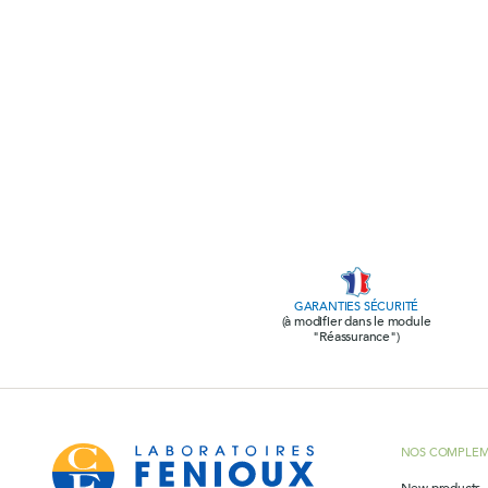
Passiflore (Passi
LithoGinkgo
Pour qui ?
DOPA Concept
SafraZen®
Trypto B6
Magnésium mari
Griffonia
Hericium
MéthylSam'Act
GARANTIES SÉCURITÉ
(à modifier dans le module
Magnésium mar
"Réassurance")
Carbonate de 
Oméga 3 fort
NOS COMPLEM