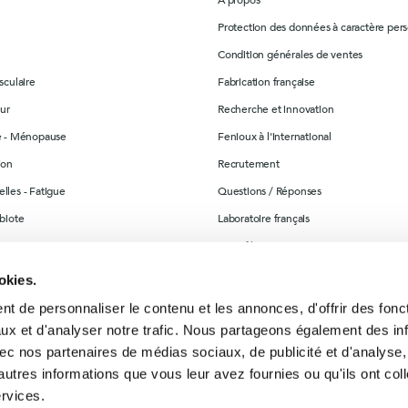
A propos
MemoConcept® (pack)
Rhodiola (Rhodio
Protection des données à caractère per
LithoGinkgo
Condition générales de ventes
Destockage
sculaire
Fabrication française
Sommeil
ur
Recherche et innovation
re - Ménopause
Fenioux à l'international
ion
Recrutement
lles - Fatigue
Questions / Réponses
obiote
Laboratoire français
ination
Contrôle & suivi
ables
Bon de commande et Livret Guide des
okies.
alimentaires
t de personnaliser le contenu et les annonces, d'offrir des fonct
Contact us
té
ux et d'analyser notre trafic. Nous partageons également des in
Sitemap
 avec nos partenaires de médias sociaux, de publicité et d'analyse
Stores
autres informations que vous leur avez fournies ou qu'ils ont col
ervices.