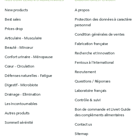
New products
A propos
Best sales
Protection des données à caractère
personnel
Prices drop
Condition générales de ventes
Articulaire - Musculaire
Fabrication française
Beauté - Minceur
Recherche et innovation
Confort urinaire - Ménopause
Fenioux à l'international
Cœur - Circulation
Recrutement
Défenses naturelles - Fatigue
Questions / Réponses
Digestif - Microbiote
Laboratoire français
Drainage - Elimination
Contrôle & suivi
Les incontournables
Bon de commande et Livret Guide
Autres produits
des compléments alimentaires
Sommeil sérénité
Contact us
Sitemap