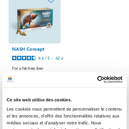
favorite_border
NASH Concept
4.6
/
5
-
62
avis
For a fat-free liver
Box for 1 month
€24.50
Price
Ce site web utilise des cookies.
Add to cart
Les cookies nous permettent de personnaliser le contenu
et les annonces, d'offrir des fonctionnalités relatives aux
médias sociaux et d'analyser notre trafic. Nous