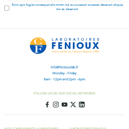
address
Enim quis fugiat consequat elit minim nisi eu occaecat occaecat deserunt aliquip
nisi ex deserunt.
info@feniouxlab.fr
Monday - Friday
8am - 12pm and 2pm - 6pm
FOLLOW US ON OUR SOCIAL NETWORKS
NOS COMPLEMENTS ALIMENTAIRES
LABORATOIRES FENIOUX