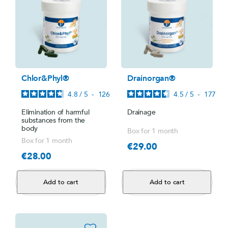
Chlor&Phyl®
Drainorgan®
4.8
/
5
-
126
avis
4.5
/
5
-
177
avi
Elimination of harmful
Drainage
substances from the
body
Box for 1 month
Box for 1 month
€29.00
Price
€28.00
Price
Add to cart
Add to cart