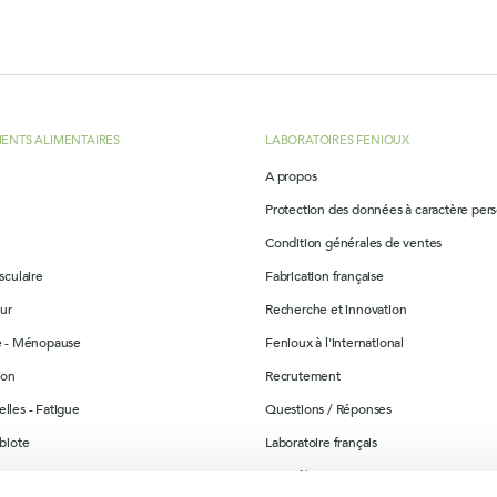
ENTS ALIMENTAIRES
LABORATOIRES FENIOUX
A propos
Protection des données à caractère per
Condition générales de ventes
sculaire
Fabrication française
ur
Recherche et innovation
re - Ménopause
Fenioux à l'international
ion
Recrutement
lles - Fatigue
Questions / Réponses
obiote
Laboratoire français
ination
Contrôle & suivi