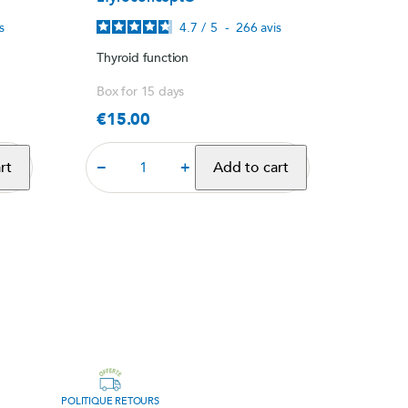
s
4.7
/
5
-
266
avis
Thyroid function
Box for 15 days
€15.00
Price
−
+
rt
Add to cart
POLITIQUE RETOURS