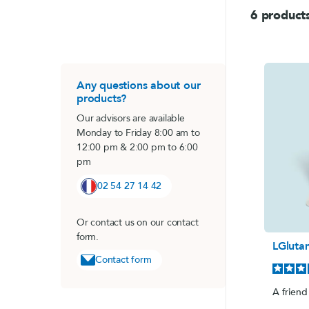
Passiflore (Passi
LithoGinkgo
6 product
Pour qui ?
DOPA Concept
SafraZen®
Any questions about our
products?
Trypto B6
Our advisors are available
Magnésium mari
Monday to Friday 8:00 am to
Griffonia
12:00 pm & 2:00 pm to 6:00
pm
Hericium
MéthylSam'Act
02 54 27 14 42
Magnésium mar
Or contact us on our contact
Carbonate de 
form.
LGluta
Oméga 3 fort
Contact form
A friend 