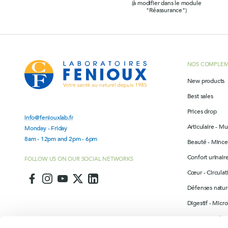
(à modifier dans le module
"Réassurance")
NOS COMPLEM
New products
Best sales
Prices drop
info@feniouxlab.fr
Articulaire - Mu
Monday - Friday
8am - 12pm and 2pm - 6pm
Beauté - Mince
Confort urinai
FOLLOW US ON OUR SOCIAL NETWORKS
Cœur - Circulat
Défenses nature
Digestif - Micr
Drainage - Elim