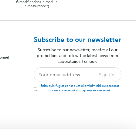
(à modifier dans le module
"Réassurance")
Subscribe to our newsletter
Subscribe to our newsletter, receive all our
promotions and follow the latest news from
sonnel
Laboratoires Fenioux.
Your
Sign Up
email
address
Enim quis fugiat consequat elit minim nisi eu occaecat
occaecat deserunt aliquip nisi ex deserunt.