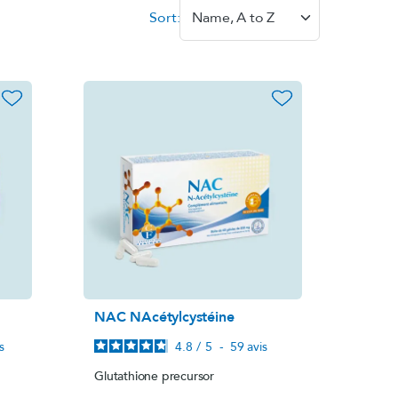
Sort:
Name, A to Z
s,
Magnésium marin
Nervous system
favorite_border
favorite_border
View product
s
i
®
NAC NAcétylcystéine
(pack)
BO Concept
s
4.8
/
5
-
59
avis
Mental fatigue
e
Glutathione precursor
View product