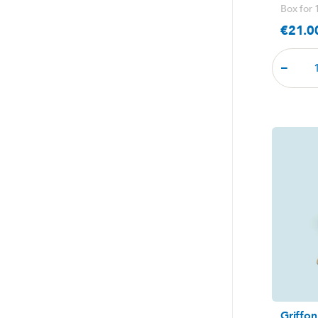
Box for
€21.0
Price
−
Griffon