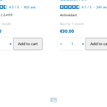
4.5
/
5
-
803
avis
4.7
/
5
-
240
avi
 L-5-HTP
Antioxidant
 1 month
Box for 1 month
0
€30.00
Price
+
−
+
Add to cart
Add to ca