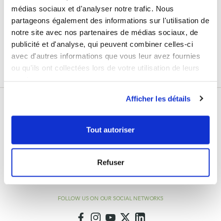
the latest news from Laboratoires Fenioux.
médias sociaux et d'analyser notre trafic. Nous
partageons également des informations sur l'utilisation de
Your
Sign Up
email
notre site avec nos partenaires de médias sociaux, de
address
publicité et d'analyse, qui peuvent combiner celles-ci
Enim quis fugiat consequat elit minim nisi eu occaecat occaecat deserunt aliquip
nisi ex deserunt.
avec d'autres informations que vous leur avez fournies
ou qu'ils ont collectées lors de votre utilisation de leurs
services.
Afficher les détails
Tout autoriser
info@feniouxlab.fr
Refuser
Monday - Friday
8am - 12pm and 2pm - 6pm
FOLLOW US ON OUR SOCIAL NETWORKS