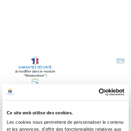
GARANTIES SÉCURITÉ
(à modifier dans le module
"Réassurance")
POLITIQUE RETOURS
(à modifier dans le module
"Réassurance")
Ce site web utilise des cookies.
Subscribe to our newsletter
Les cookies nous permettent de personnaliser le contenu
et les annonces, d'offrir des fonctionnalités relatives aux
Subscribe to our newsletter, receive all our promotions and follow