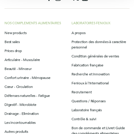
NOS COMPLEMENTS ALIMENTAIRES
LABORATOIRES FENIOUX
New products
A propos
Best sales
Protection des données à caractère
personnel
Prices drop
Condition générales de ventes
Articulaire - Musculaire
Fabrication française
Beauté - Minceur
Recherche et innovation
Confort urinaire - Ménopause
Fenioux à l'international
Cœur - Circulation
Recrutement
Défenses naturelles - Fatigue
Questions / Réponses
Digestif - Microbiote
Laboratoire français
Drainage - Elimination
Contrôle & suivi
Les incontournables
Bon de commande et Livret Guide
Autres produits
des compléments alimentaires