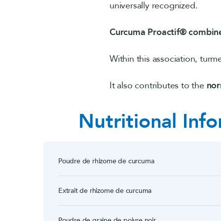
universally recognized.
Curcuma Proactif® combine
Within this association, turm
It also contributes to the
nor
Nutritional Inf
Poudre de rhizome de curcuma
Extrait de rhizome de curcuma
Poudre de graine de poivre noir