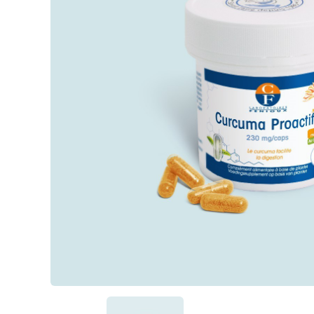
Passiflore (Passi
LithoGinkgo
Pour qui ?
DOPA Concept
SafraZen®
Trypto B6
Magnésium mari
Griffonia
Hericium
MéthylSam'Act
Magnésium mar
Carbonate de 
Oméga 3 fort