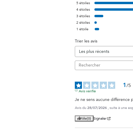
5
étoiles
4
étoiles
3
étoiles
2
étoiles
1
étoile
Trier les avis
1
/
5
Avis vérifié
Je ne sens aucune différence p
Avis du
28/07/2026
, suite à une e
Utile
(0)
Signaler