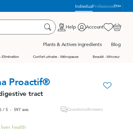
Language:
Individual
Professional
EN
Help
Account
Favorites
Cart
Search
Plants & Actives ingredients
Blog
- Elimination
Confort urinaire - Ménopause
Beauté - Minceur
us les produits
us les produits
Product Finder
a Proactif®
ge
favorite_border
digestive tract
ge
e
Questions/Answers
6
/
5
-
597
avis
liver health