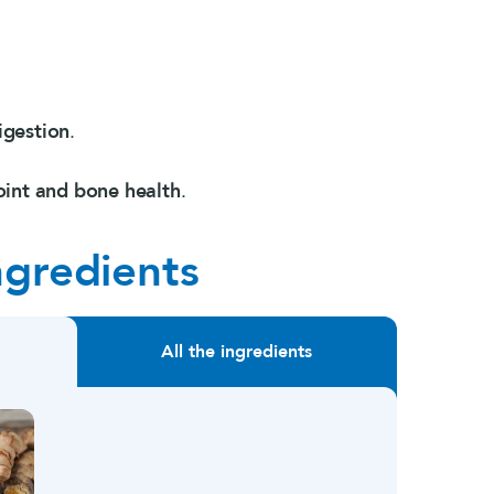
igestion
.
oint and bone health
.
ngredients
All the ingredients