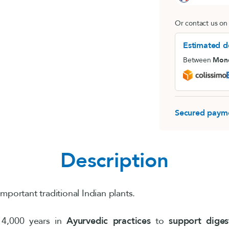
MemoConcept® (pack)
Rhodiola (Rhodio
Or contact us on
LithoGinkgo
Destockage
Estimated de
Sommeil
Between
Mond
Secured paym
Description
mportant traditional Indian plants.
 4,000 years in
Ayurvedic practices
to
support diges