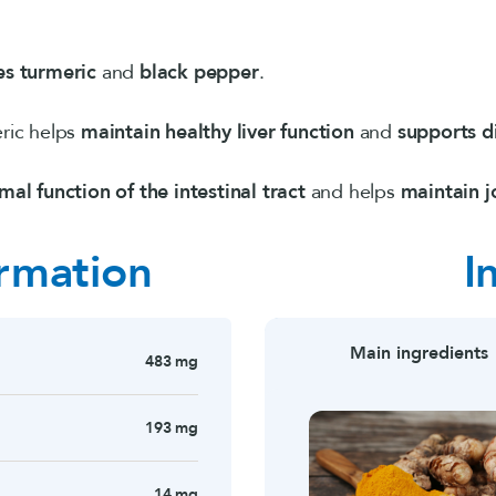
s turmeric
and
black pepper
.
eric helps
maintain healthy liver function
and
supports d
mal function of the intestinal tract
and helps
maintain j
ormation
I
Main ingredients
483 mg
193 mg
14 mg