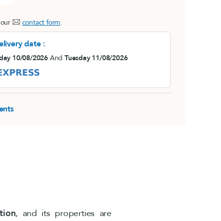
la rosea)
 our
contact form
.
livery date :
ay 10/08/2026
And
Tuesday 11/08/2026
ents
tion
, and its properties are