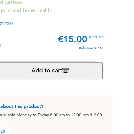
digestion
s,
 joint and bone health
Magnésium marin
Nervous system
cription
View product
s
€15.00
Price
Tax included
g
Reference:
G672
i
Add to cart
®
 about this product?
(pack)
BO Concept
 available Monday to Friday 8:00 am to 12:00 pm & 2:00
Mental fatigue
e
View product
 42