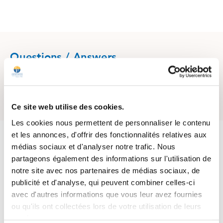
Questions / Answers
Posez votre question sur ce produit
Ce site web utilise des cookies.
Les cookies nous permettent de personnaliser le contenu
4.5
et les annonces, d'offrir des fonctionnalités relatives aux
/
5
médias sociaux et d'analyser notre trafic. Nous
partageons également des informations sur l'utilisation de
notre site avec nos partenaires de médias sociaux, de
publicité et d'analyse, qui peuvent combiner celles-ci
Basé sur
66
avis soumis à un
contrôle
avec d'autres informations que vous leur avez fournies
Voir tous les avis sur ce site
ou qu'ils ont collectées lors de votre utilisation de leurs
services.
5
étoiles
45