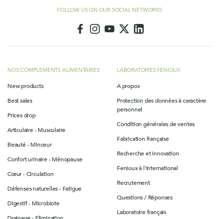
FOLLOW US ON OUR SOCIAL NETWORKS
NOS COMPLEMENTS ALIMENTAIRES
LABORATOIRES FENIOUX
New products
A propos
Best sales
Protection des données à caractère
personnel
Prices drop
Condition générales de ventes
Articulaire - Musculaire
Fabrication française
Beauté - Minceur
Recherche et innovation
Confort urinaire - Ménopause
Fenioux à l'international
Cœur - Circulation
Recrutement
Défenses naturelles - Fatigue
Questions / Réponses
Digestif - Microbiote
Laboratoire français
Drainage - Elimination