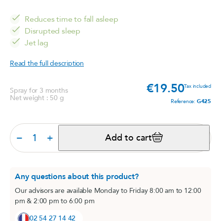
Reduces time to fall asleep
Disrupted sleep
Jet lag
Read the full description
€19.50
Price
Tax included
Spray for 3 months
Net weight : 50 g
Reference:
G425
−
+
Add to cart
Any questions about this product?
Our advisors are available Monday to Friday 8:00 am to 12:00
pm & 2:00 pm to 6:00 pm
02 54 27 14 42