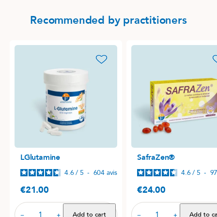
Recommended by practitioners
favorite_border
favori
LGlutamine
SafraZen®
4.6
/
5
-
604
avis
4.6
/
5
-
9
€21.00
€24.00
Price
Price
Add to cart
Add to ca
−
+
−
+