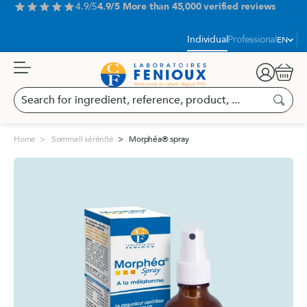
Aller
4.9/5
4.9/5 More than 45,000 verified reviews
star
star
star
star
star
au
contenu
Language
Individual
Professional
EN
Cart
Search
for
Search
ingredient,
reference,
Home
Sommeil sérénité
Morphéa® spray
product,
...