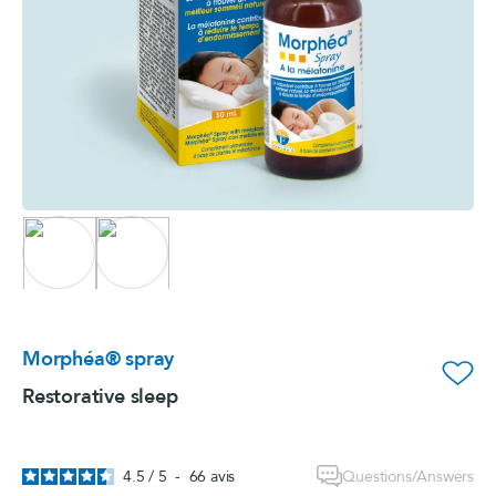
Morphéa® spray
favorite_border
Restorative sleep
Questions/Answers
4.5
/
5
-
66
avis