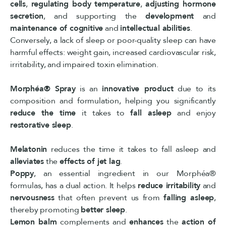
cells
,
regulating body
temperature
,
adjusting hormone
secretion
, and supporting the
development
and
maintenance of cognitive
and
intellectual abilities
.
Conversely, a lack of sleep or poor-quality sleep can have
harmful effects: weight gain, increased cardiovascular risk,
irritability, and impaired toxin elimination.
Morphéa® Spray
is an
innovative product
due to its
composition and formulation, helping you significantly
reduce the time
it takes to
fall asleep
and enjoy
restorative sleep
.
Melatonin
reduces the time it takes to fall asleep and
alleviates
the
effects of jet lag
.
Poppy
, an essential ingredient in our Morphéa®
formulas, has a dual action. It helps
reduce irritability
and
nervousness
that often prevent us from
falling asleep
,
thereby promoting
better sleep
.
Lemon balm
complements and
enhances
the
action of