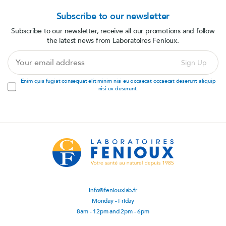
Subscribe to our newsletter
Subscribe to our newsletter, receive all our promotions and follow
the latest news from Laboratoires Fenioux.
Your
Sign Up
email
address
Enim quis fugiat consequat elit minim nisi eu occaecat occaecat deserunt aliquip
nisi ex deserunt.
info@feniouxlab.fr
Monday - Friday
8am - 12pm and 2pm - 6pm