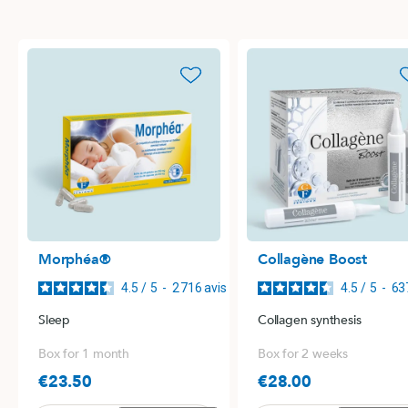
favorite_border
favori
Morphéa®
Collagène Boost
4.5
/
5
-
2 716
avis
4.5
/
5
-
63
Sleep
Collagen synthesis
Box for 1 month
Box for 2 weeks
€23.50
€28.00
Price
Price