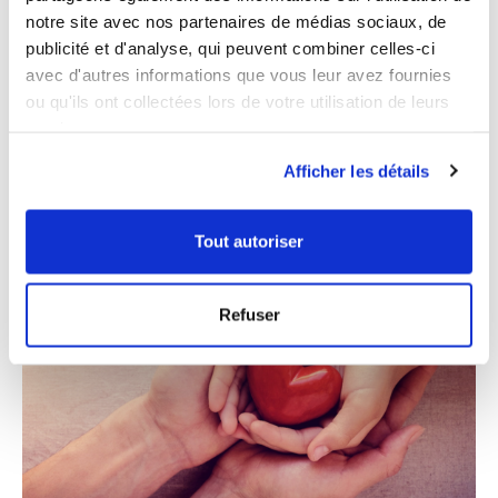
pratiques
notre site avec nos partenaires de médias sociaux, de
publicité et d'analyse, qui peuvent combiner celles-ci
ZOOM – Soutenir l’immunité, réduire son stress, prendre
avec d'autres informations que vous leur avez fournies
soin de sa digestion ou prendre des vitamines en
ou qu'ils ont collectées lors de votre utilisation de leurs
période...
services.
06/18/2026
Afficher les détails
Tout autoriser
Refuser