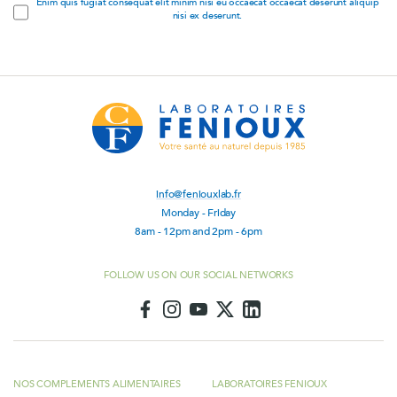
Enim quis fugiat consequat elit minim nisi eu occaecat occaecat deserunt aliquip
nisi ex deserunt.
info@feniouxlab.fr
Monday - Friday
8am - 12pm and 2pm - 6pm
FOLLOW US ON OUR SOCIAL NETWORKS
NOS COMPLEMENTS ALIMENTAIRES
LABORATOIRES FENIOUX