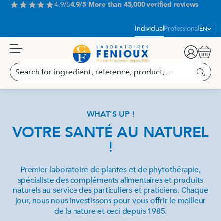
Aller
4.9/5
4.9/5 More than 45,000 verified reviews
star
star
star
star
star
au
contenu
Language
Individual
Professional
EN
Cart
Search
for
Search
ingredient,
reference,
product,
WHAT'S UP !
...
VOTRE SANTÉ AU NATUREL
!
Premier laboratoire de plantes et de phytothérapie,
spécialiste des compléments alimentaires et produits
naturels au service des particuliers et praticiens. Chaque
jour, nous nous investissons pour vous offrir le meilleur
de la nature et ceci depuis 1985.