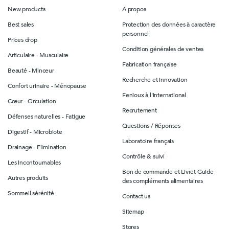
New products
A propos
Best sales
Protection des données à caractère
personnel
Prices drop
Condition générales de ventes
Articulaire - Musculaire
Fabrication française
Beauté - Minceur
Recherche et innovation
Confort urinaire - Ménopause
Fenioux à l'international
Cœur - Circulation
Recrutement
Défenses naturelles - Fatigue
Questions / Réponses
Digestif - Microbiote
Laboratoire français
Drainage - Elimination
Contrôle & suivi
Les incontournables
Bon de commande et Livret Guide
Autres produits
des compléments alimentaires
Sommeil sérénité
Contact us
Sitemap
Stores