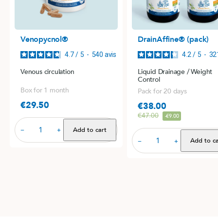
Venopycnol®
DrainAffine® (pack)
4.7
/
5
-
540
avis
4.2
/
5
-
32
Venous circulation
Liquid Drainage / Weight
Control
Box for 1 month
Pack for 20 days
€29.50
€38.00
Price
Price
Regular price
€47.00
-€9.00
Add to cart
−
+
Add to ca
−
+