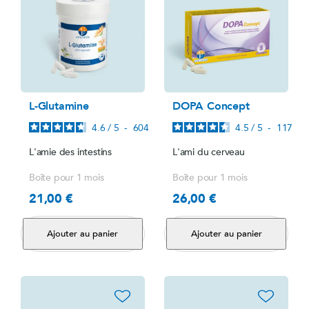
L-Glutamine
DOPA Concept
4.6
/
5
-
604
avis
4.5
/
5
-
117
avi
L'amie des intestins
L'ami du cerveau
Boîte pour 1 mois
Boîte pour 1 mois
21,00 €
26,00 €
Prix
Prix
Ajouter au panier
Ajouter au panier
favorite_border
favorite_border