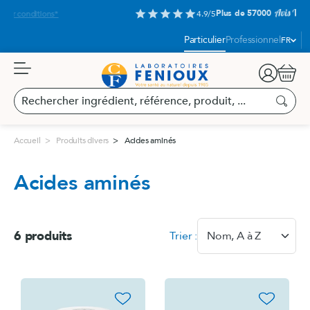
Aller
Plus de 57000
star
star
star
star
star
4.9/5
au
contenu
Langue
Particulier
Professionnel
FR
:
Panier
Rechercher
ingrédient,
Recherc
référence,
produit,
Accueil
Produits divers
Acides aminés
...
Acides aminés
6 produits
Trier :
Nom, A à Z
favorite_border
favorite_border