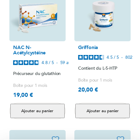
NAC N-
Griffonia
Acétylcystéine
4.5
/
5
-
802
avi
4.8
/
5
-
59
avis
Contient du L-5-HTP
Précurseur du glutathion
Boîte pour 1 mois
Boîte pour 1 mois
20,00 €
Prix
19,00 €
Prix
Ajouter au panier
Ajouter au panier
favorite_border
favorite_border