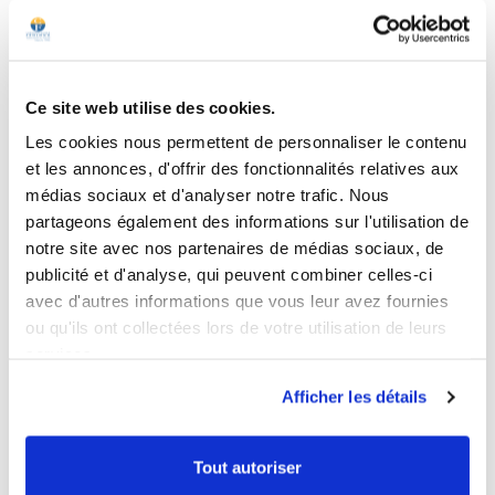
Ce site web utilise des cookies.
Les cookies nous permettent de personnaliser le contenu
et les annonces, d'offrir des fonctionnalités relatives aux
Glutathion Fort
L-Tyroconcept®
médias sociaux et d'analyser notre trafic. Nous
4.7
/
5
-
240
avis
4.7
/
5
-
266
avi
partageons également des informations sur l'utilisation de
notre site avec nos partenaires de médias sociaux, de
Antioxydant
Fonction thyroïdienne
publicité et d'analyse, qui peuvent combiner celles-ci
Boîte pour 1 mois
Boîte pour 15 jours
avec d'autres informations que vous leur avez fournies
ou qu'ils ont collectées lors de votre utilisation de leurs
30,00 €
15,00 €
Prix
Prix
services.
Ajouter au panier
Ajouter au panier
Afficher les détails
Tout autoriser