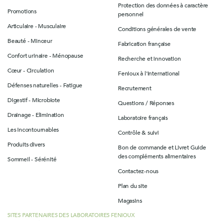
Protection des données à caractère
Promotions
personnel
Articulaire - Musculaire
Conditions générales de vente
Beauté - Minceur
Fabrication française
Confort urinaire - Ménopause
Recherche et innovation
Cœur - Circulation
Fenioux à l'international
Défenses naturelles - Fatigue
Recrutement
Digestif - Microbiote
Questions / Réponses
Drainage - Elimination
Laboratoire français
Les incontournables
Contrôle & suivi
Produits divers
Bon de commande et Livret Guide
des compléments alimentaires
Sommeil - Sérénité
Contactez-nous
Plan du site
Magasins
SITES PARTENAIRES DES LABORATOIRES FENIOUX