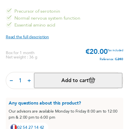
Precursor of serotonin
Normal nervous system function
Essential amino acid
Read the full description
€20.00
Price
Tax included
Box for 1 month
Net weight : 36 g
Reference:
G240
−
+
Add to cart
Any questions about this product?
Our advisors are available Monday to Friday 8:00 am to 12:00
pm & 2:00 pm to 6:00 pm
02 54 27 14 42