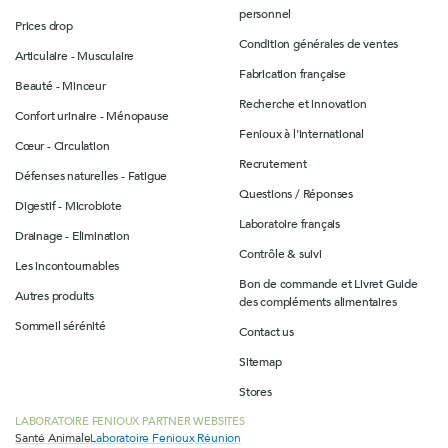
personnel
Prices drop
Condition générales de ventes
Articulaire - Musculaire
Fabrication française
Beauté - Minceur
Recherche et innovation
Confort urinaire - Ménopause
Fenioux à l'international
Cœur - Circulation
Recrutement
Défenses naturelles - Fatigue
Questions / Réponses
Digestif - Microbiote
Laboratoire français
Drainage - Elimination
Contrôle & suivi
Les incontournables
Bon de commande et Livret Guide
Autres produits
des compléments alimentaires
Sommeil sérénité
Contact us
Sitemap
Stores
LABORATOIRE FENIOUX PARTNER WEBSITES
Santé Animale
Laboratoire Fenioux Réunion