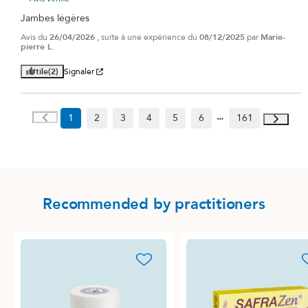
Jambes légères
Avis du
26/04/2026
, suite à une expérience du
08/12/2025
par
Marie-
pierre L.
Utile
(2)
Signaler
1
2
3
4
5
6
161
Recommended by practitioners
favorite_border
favori