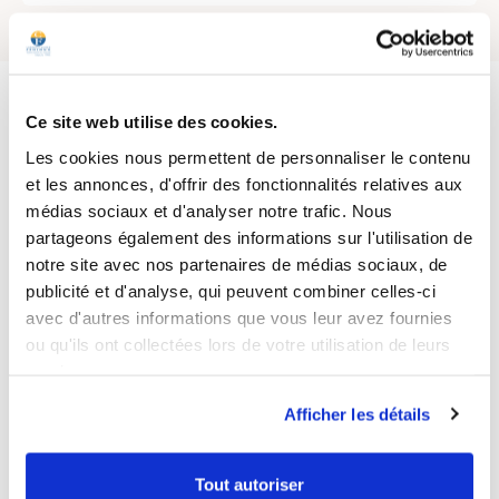
4.5
/
5
Ce site web utilise des cookies.
Les cookies nous permettent de personnaliser le contenu
et les annonces, d'offrir des fonctionnalités relatives aux
Basé sur
802
avis soumis à un
médias sociaux et d'analyser notre trafic. Nous
contrôle
partageons également des informations sur l'utilisation de
Voir tous les avis sur ce site
notre site avec nos partenaires de médias sociaux, de
5
étoiles
524
publicité et d'analyse, qui peuvent combiner celles-ci
4
étoiles
204
avec d'autres informations que vous leur avez fournies
3
étoiles
45
ou qu'ils ont collectées lors de votre utilisation de leurs
2
étoiles
12
services.
1
étoile
17
Afficher les détails
Trier les avis
Tout autoriser