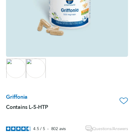
Griffonia
favorite_border
Contains L-5-HTP
Questions/Answers
4.5
/
5
-
802
avis