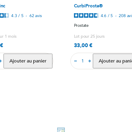
inc
CurbiProsta®
4.3
/
5
-
62
avis
4.6
/
5
-
208
avi
Prostate
ur 1 mois
Lot pour 25 jours
 €
33,00 €
Prix
+
−
+
Ajouter au panier
Ajouter au pani