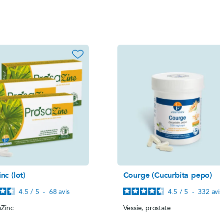
flora incarnata)
Millepertuis-Mélisse
B.O. Concept
Magnésium marin Evolution
MemoConcept
ux
Magnésium marin
MemoConcept® (
Gentiane forte
favorite_border
Stress
Gentiane Méliss
B.O. Concept
Adaptaforme®
n Evolution
Bacopa (Bacopa monnieri)
Rhodiola (Rhodio
LithoEscholtzia
Pack
Rhodiola (Rhodiola rosea)
ive®
LithoAubépine
Sommeil
in
Capacités mentales
magnésium
B.O. Concept
nc (lot)
Courge (Cucurbita pepo)
Gentiane forte
4.5
/
5
-
68
avis
4.5
/
5
-
332
avi
Gentiane Mélisse
aZinc
Vessie, prostate
MemoConcept®