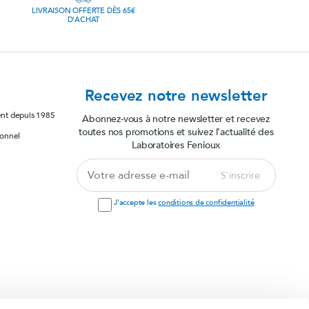
LIVRAISON OFFERTE DÈS 65€
D'ACHAT
Recevez notre newsletter
ent depuis 1985
Abonnez-vous à notre newsletter et recevez
toutes nos promotions et suivez l’actualité des
sonnel
Laboratoires Fenioux
Votre
S'inscrire
adresse
e-
J'accepte les
conditions de confidentialité
mail