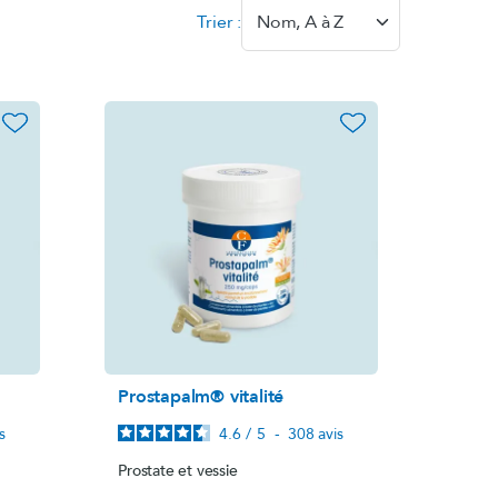
Trier :
Nom, A à Z
®
Magnésium marin
lot)
Système nerveux
favorite_border
favorite_border
Voir le produit
e
la rosea)
Prostapalm® vitalité
B.O. Concept
s
4.6
/
5
-
308
avis
Fatigue cérébrale
Prostate et vessie
Voir le produit