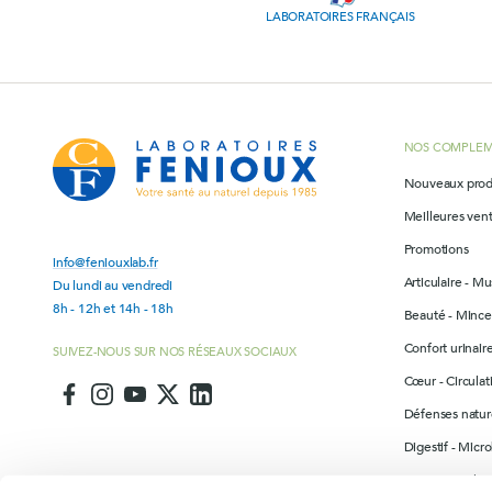
LABORATOIRES FRANÇAIS
NOS COMPLEM
Nouveaux prod
Meilleures ven
Promotions
info@feniouxlab.fr
Articulaire - Mu
Du lundi au vendredi
8h - 12h et 14h - 18h
Beauté - Mince
Confort urinai
SUIVEZ-NOUS SUR NOS RÉSEAUX SOCIAUX
Cœur - Circulat
Défenses nature
Digestif - Micr
Drainage - Elim