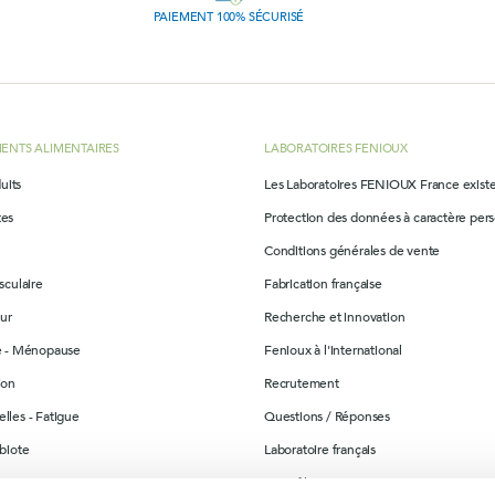
PAIEMENT 100% SÉCURISÉ
ENTS ALIMENTAIRES
LABORATOIRES FENIOUX
uits
Les Laboratoires FENIOUX France exist
tes
Protection des données à caractère per
Conditions générales de vente
sculaire
Fabrication française
ur
Recherche et innovation
re - Ménopause
Fenioux à l'international
ion
Recrutement
lles - Fatigue
Questions / Réponses
obiote
Laboratoire français
ination
Contrôle & suivi