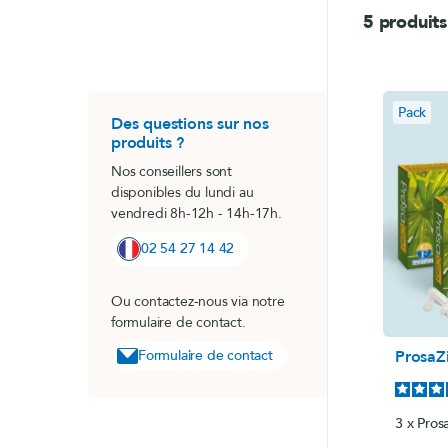
Passiflore (Passi
LithoGinkgo
5 produits
Système nerve
DOPA Concept
Pack
SafraZen®
Des questions sur nos
produits ?
Trypto B6
Nos conseillers sont
Magnésium mari
disponibles du lundi au
Griffonia
vendredi 8h-12h - 14h-17h.
Hericium
02 54 27 14 42
MéthylSam'Act
Magnésium mar
Ou contactez-nous via notre
formulaire de contact.
Carbonate de 
ProsaZi
Formulaire de contact
Oméga 3 fort
3 x Pros