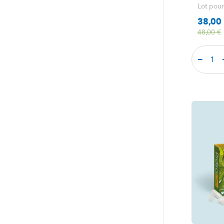
Lot pour
38,00
Prix
Prix de base
48,00 €
−