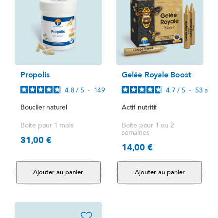
Propolis
Gelée Royale Boost
4.8
/
5
-
149
avis
4.7
/
5
-
53
avis
Bouclier naturel
Actif nutritif
Boîte pour 1 mois
Boîte pour 1 ou 2
semaines
31,00 €
Prix
14,00 €
Prix
Ajouter au panier
Ajouter au panier
favorite_border