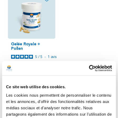
Gelée Royale +
Pollen
5
/
5
-
1
avis
Défenses naturelles
Boîte pour 1 mois
47,50 €
Prix
Ce site web utilise des cookies.
Les cookies nous permettent de personnaliser le contenu
Ajouter au panier
et les annonces, d'offrir des fonctionnalités relatives aux
médias sociaux et d'analyser notre trafic. Nous
partageons également des informations sur l'utilisation de