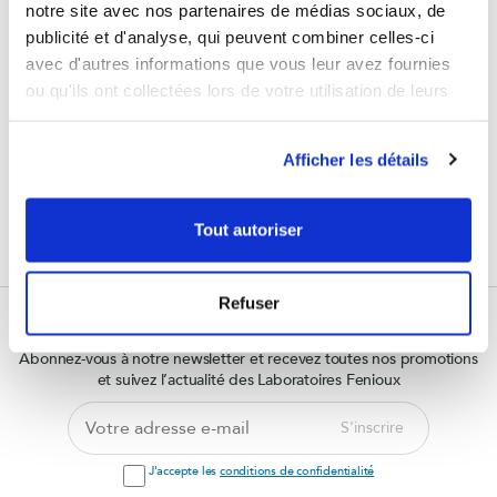
notre site avec nos partenaires de médias sociaux, de
publicité et d'analyse, qui peuvent combiner celles-ci
avec d'autres informations que vous leur avez fournies
ou qu'ils ont collectées lors de votre utilisation de leurs
services.
Afficher les détails
LABORATOIRES FRANÇAIS
PAIEMENT 100% SÉCURISÉ
Tout autoriser
LIVRAISON OFFERTE DÈS 65€ D'ACHAT
Refuser
Recevez notre newsletter
Abonnez-vous à notre newsletter et recevez toutes nos promotions
et suivez l’actualité des Laboratoires Fenioux
Votre
S'inscrire
adresse
e-
J'accepte les
conditions de confidentialité
mail