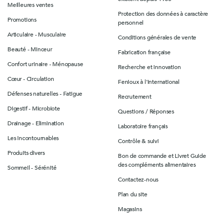
Meilleures ventes
Protection des données à caractère
Promotions
personnel
Articulaire - Musculaire
Conditions générales de vente
Beauté - Minceur
Fabrication française
Confort urinaire - Ménopause
Recherche et innovation
Cœur - Circulation
Fenioux à l'international
Défenses naturelles - Fatigue
Recrutement
Digestif - Microbiote
Questions / Réponses
Drainage - Elimination
Laboratoire français
Les incontournables
Contrôle & suivi
Produits divers
Bon de commande et Livret Guide
des compléments alimentaires
Sommeil - Sérénité
Contactez-nous
Plan du site
Magasins