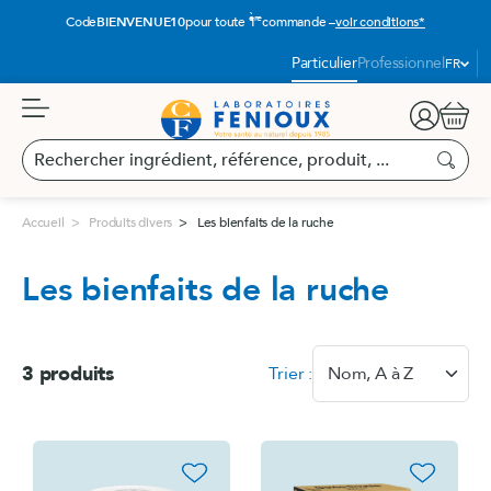
Aller
ère
Code
BIENVENUE10
pour toute 1
commande –
voir conditions*
au
contenu
Langue
Particulier
Professionnel
FR
:
Panier
Rechercher
ingrédient,
Recherc
référence,
produit,
Accueil
Produits divers
Les bienfaits de la ruche
...
Les bienfaits de la ruche
3 produits
Trier :
Nom, A à Z
favorite_border
favorite_border