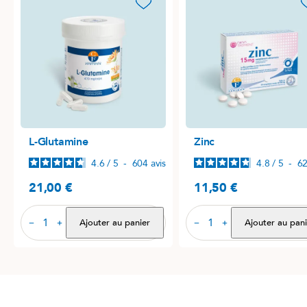
favorite_border
favori
L-Glutamine
Zinc
4.6
/
5
-
604
avis
4.8
/
5
-
6
21,00 €
11,50 €
Prix
Prix
Ajouter au panier
Ajouter au pani
−
+
−
+