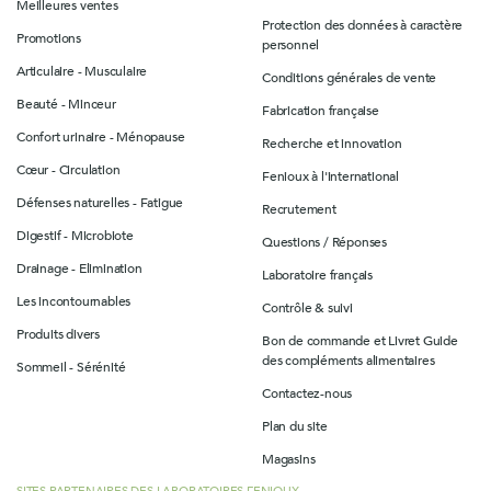
Meilleures ventes
Protection des données à caractère
Promotions
personnel
Articulaire - Musculaire
Conditions générales de vente
Beauté - Minceur
Fabrication française
Confort urinaire - Ménopause
Recherche et innovation
Cœur - Circulation
Fenioux à l'international
Défenses naturelles - Fatigue
Recrutement
Digestif - Microbiote
Questions / Réponses
Drainage - Elimination
Laboratoire français
Les incontournables
Contrôle & suivi
Produits divers
Bon de commande et Livret Guide
des compléments alimentaires
Sommeil - Sérénité
Contactez-nous
Plan du site
Magasins