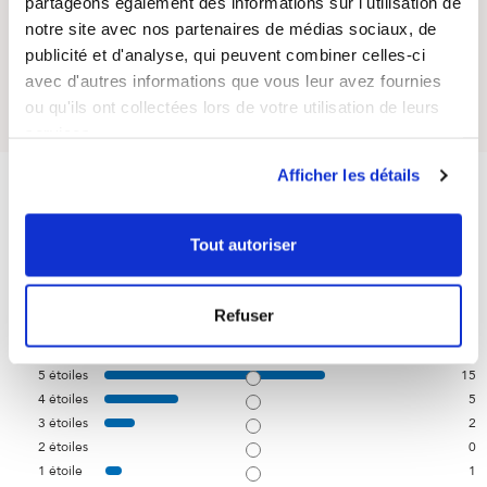
partageons également des informations sur l'utilisation de
Questions / Réponses
notre site avec nos partenaires de médias sociaux, de
publicité et d'analyse, qui peuvent combiner celles-ci
Posez votre question sur ce produit
avec d'autres informations que vous leur avez fournies
ou qu'ils ont collectées lors de votre utilisation de leurs
services.
4.4
Afficher les détails
/
5
Tout autoriser
Basé sur
23
avis soumis à un
contrôle
Refuser
Voir tous les avis sur ce site
5
étoiles
15
4
étoiles
5
3
étoiles
2
2
étoiles
0
1
étoile
1