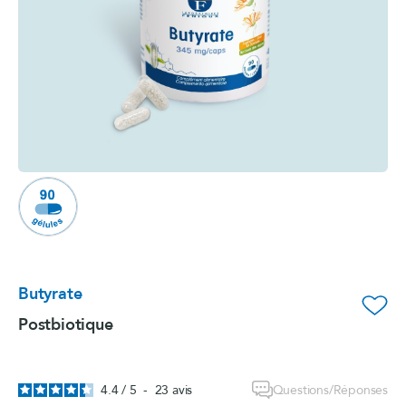
Butyrate
favorite_border
Postbiotique
Questions/Réponses
4.4
/
5
-
23
avis