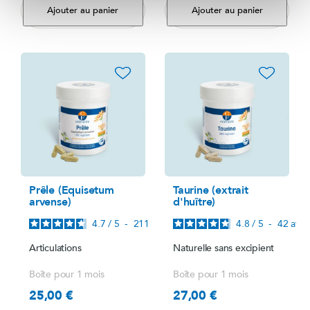
Ajouter au panier
Ajouter au panier
favorite_border
favorite_border
Prêle (Equisetum
Taurine (extrait
arvense)
d'huître)
4.7
/
5
-
211
avis
4.8
/
5
-
42
avis
Articulations
Naturelle sans excipient
Boîte pour 1 mois
Boîte pour 1 mois
25,00 €
27,00 €
Prix
Prix