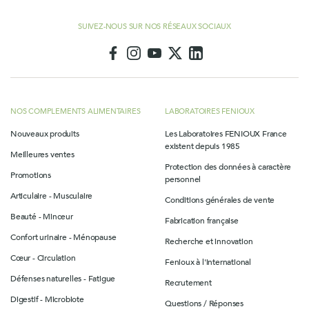
SUIVEZ-NOUS SUR NOS RÉSEAUX SOCIAUX
NOS COMPLEMENTS ALIMENTAIRES
LABORATOIRES FENIOUX
Nouveaux produits
Les Laboratoires FENIOUX France
existent depuis 1985
Meilleures ventes
Protection des données à caractère
Promotions
personnel
Articulaire - Musculaire
Conditions générales de vente
Beauté - Minceur
Fabrication française
Confort urinaire - Ménopause
Recherche et innovation
Cœur - Circulation
Fenioux à l'international
Défenses naturelles - Fatigue
Recrutement
Digestif - Microbiote
Questions / Réponses