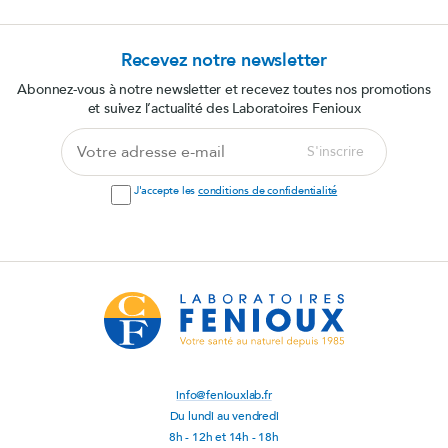
Recevez notre newsletter
Abonnez-vous à notre newsletter et recevez toutes nos promotions
et suivez l’actualité des Laboratoires Fenioux
Votre
S'inscrire
adresse
e-
J'accepte les
conditions de confidentialité
mail
info@feniouxlab.fr
Du lundi au vendredi
8h - 12h et 14h - 18h