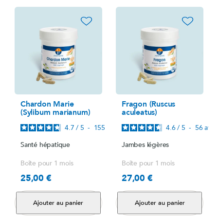
favorite_border
favorite_border
Chardon Marie
Fragon (Ruscus
(Sylibum marianum)
aculeatus)
4.7
/
5
-
155
avis
4.6
/
5
-
56
avis
Santé hépatique
Jambes légères
Boîte pour 1 mois
Boîte pour 1 mois
25,00 €
27,00 €
Prix
Prix
Ajouter au panier
Ajouter au panier