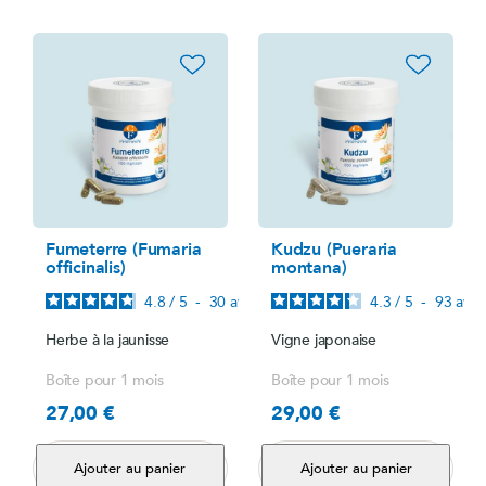
favorite_border
favorite_border
Fumeterre (Fumaria
Kudzu (Pueraria
officinalis)
montana)
4.8
/
5
-
30
avis
4.3
/
5
-
93
avis
Herbe à la jaunisse
Vigne japonaise
Boîte pour 1 mois
Boîte pour 1 mois
27,00 €
29,00 €
Prix
Prix
Ajouter au panier
Ajouter au panier