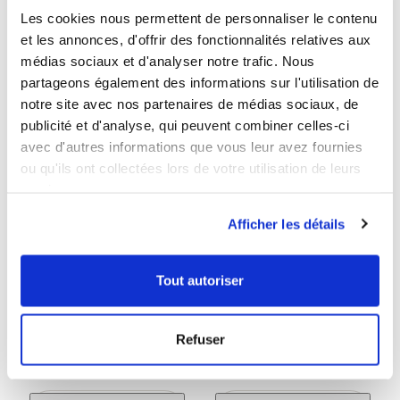
Les cookies nous permettent de personnaliser le contenu
et les annonces, d'offrir des fonctionnalités relatives aux
médias sociaux et d'analyser notre trafic. Nous
favorite_border
favorite_border
partageons également des informations sur l'utilisation de
notre site avec nos partenaires de médias sociaux, de
publicité et d'analyse, qui peuvent combiner celles-ci
avec d'autres informations que vous leur avez fournies
ou qu'ils ont collectées lors de votre utilisation de leurs
services.
Afficher les détails
Maïtaké (Grifola
Maïtaké fort (Grifola
frondosa)
frondosa)
4.8
/
5
-
48
avis
4.8
/
5
-
36
avis
Tout autoriser
Roi des champignons
Période hivernale
Refuser
Boîte pour 1 mois
Boîte pour 1 mois
42,50 €
93,00 €
Prix
Prix