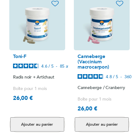
favorite_border
favorite_border
Toni-F
Canneberge
(Vaccinium
4.6
/
5
-
85
avis
macrocarpon)
4.8
/
5
-
360
avi
Radis noir + Artichaut
Canneberge / Cranberry
Boîte pour 1 mois
26,00 €
Prix
Boîte pour 1 mois
26,00 €
Prix
Ajouter au panier
Ajouter au panier