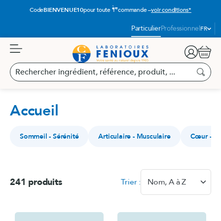
Aller
ère
Code
BIENVENUE10
pour toute 1
commande –
voir conditions*
au
contenu
Langue
Particulier
Professionnel
FR
:
Panier
Rechercher
ingrédient,
Recherc
référence,
produit,
Accueil
...
Sommeil - Sérénité
Articulaire - Musculaire
Cœur - Ci
241 produits
Trier :
Nom, A à Z