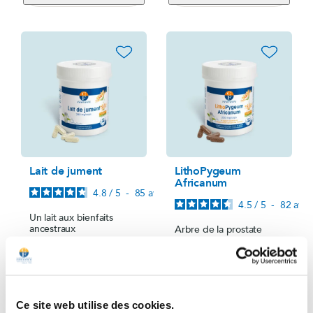
favorite_border
favorite_border
Lait de jument
LithoPygeum
Africanum
4.8
/
5
-
85
avis
4.5
/
5
-
82
avis
Un lait aux bienfaits
ancestraux
Arbre de la prostate
Boîte pour 1 mois
Boîte pour 1 mois
46,50 €
Prix
27,00 €
Prix
Ce site web utilise des cookies.
Ajouter au panier
Ajouter au panier