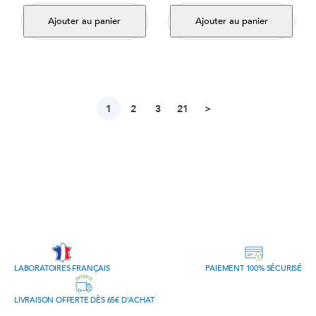
Ajouter au panier
Ajouter au panier
Suivant
1
2
3
21
>
LABORATOIRES FRANÇAIS
PAIEMENT 100% SÉCURISÉ
LIVRAISON OFFERTE DÈS 65€ D'ACHAT