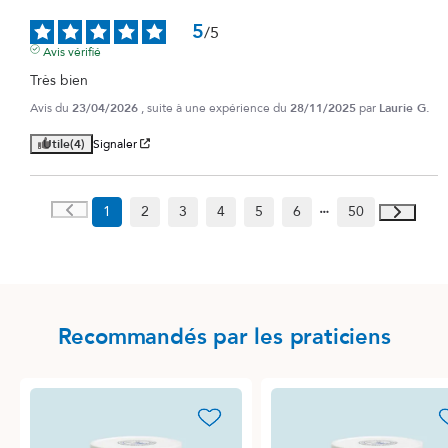
5
/
5
Avis vérifié
Très bien
Avis du
23/04/2026
, suite à une expérience du
28/11/2025
par
Laurie G.
Utile
(4)
Signaler
1
2
3
4
5
6
50
Recommandés par les praticiens
favorite_border
favori