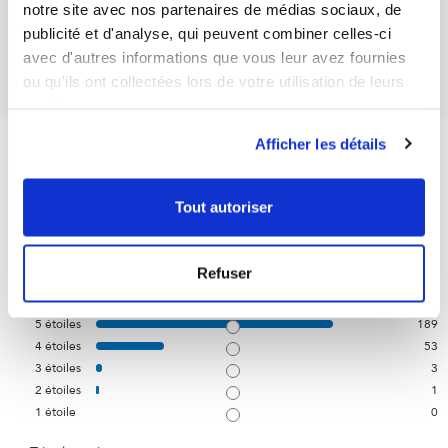
notre site avec nos partenaires de médias sociaux, de
publicité et d'analyse, qui peuvent combiner celles-ci
Posez votre question sur ce produit
avec d'autres informations que vous leur avez fournies
ou qu'ils ont collectées lors de votre utilisation de leurs
services.
4.7
Afficher les détails
/
5
Tout autoriser
Basé sur
246
avis soumis à un
contrôle
Refuser
Voir tous les avis sur ce site
5
étoiles
189
4
étoiles
53
3
étoiles
3
2
étoiles
1
1
étoile
0