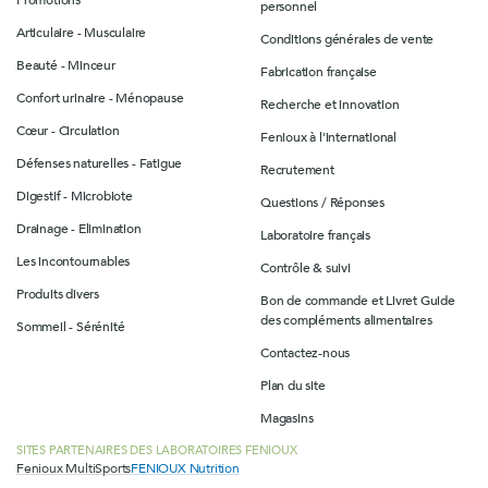
personnel
Articulaire - Musculaire
Conditions générales de vente
Beauté - Minceur
Fabrication française
Confort urinaire - Ménopause
Recherche et innovation
Cœur - Circulation
Fenioux à l'international
Défenses naturelles - Fatigue
Recrutement
Digestif - Microbiote
Questions / Réponses
Drainage - Elimination
Laboratoire français
Les incontournables
Contrôle & suivi
Produits divers
Bon de commande et Livret Guide
des compléments alimentaires
Sommeil - Sérénité
Contactez-nous
Plan du site
Magasins
SITES PARTENAIRES DES LABORATOIRES FENIOUX
Fenioux MultiSports
FENIOUX Nutrition