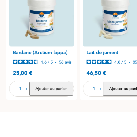
Bardane (Arctium lappa)
Lait de jument
4.6
/
5
-
56
avis
4.8
/
5
-
8
25,00 €
46,50 €
Prix
Prix
Ajouter au panier
Ajouter au pani
−
+
−
+