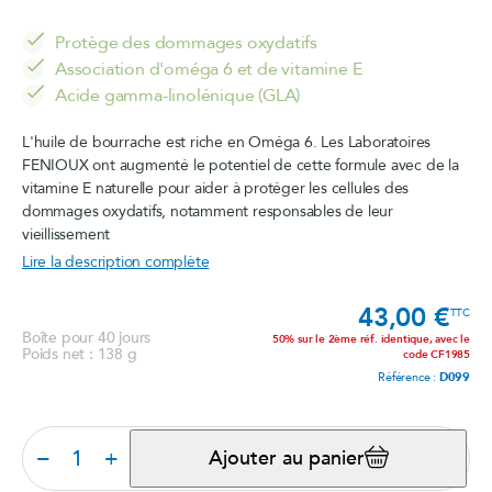
Protège des dommages oxydatifs
Association d'oméga 6 et de vitamine E
Acide gamma-linolénique (GLA)
L'huile de bourrache est riche en Oméga 6. Les Laboratoires
FENIOUX ont augmenté le potentiel de cette formule avec de la
vitamine E naturelle pour aider à protéger les cellules des
dommages oxydatifs, notamment responsables de leur
vieillissement
Lire la description complète
43,00 €
Prix
TTC
Boîte pour 40 jours
50% sur le 2ème réf. identique, avec le
Poids net : 138 g
code CF1985
Référence :
D099
−
+
Ajouter au panier