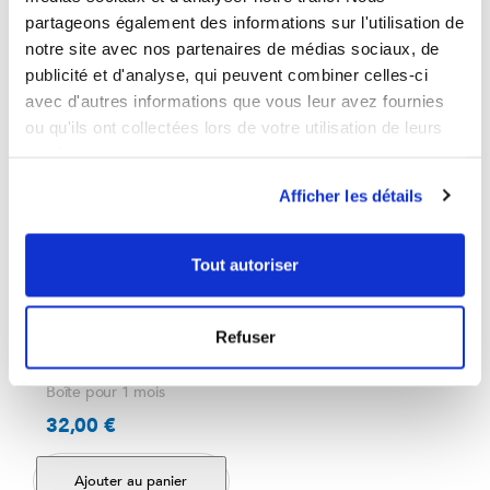
partageons également des informations sur l'utilisation de
notre site avec nos partenaires de médias sociaux, de
favorite_border
publicité et d'analyse, qui peuvent combiner celles-ci
avec d'autres informations que vous leur avez fournies
ou qu'ils ont collectées lors de votre utilisation de leurs
services.
Afficher les détails
Eleuthérocoque
(Eleutherococcus
Tout autoriser
senticosus)
5
/
5
-
4
avis
Refuser
Energies mentale et
physique
Boîte pour 1 mois
32,00 €
Prix
Ajouter au panier