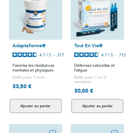
Adaptaforme®
Tout En Vie®
4.7
/
5
-
217
avis
4.7
/
5
-
712
avi
Favorise les résistances
Défenses naturelles et
mentales et physiques
fatigue
Boîte pour 1 mois
Boîte pour 1 ou 2
semaines
33,50 €
Prix
30,00 €
Prix
Ajouter au panier
Ajouter au panier
favorite_border
favorite_border