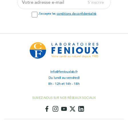
S'inscrire
adresse
e-
J'accepte les
conditions de confidentialité
mail
info@feniouxlab.fr
Du lundi au vendredi
8h - 12h et 14h - 18h
SUIVEZ-NOUS SUR NOS RÉSEAUX SOCIAUX