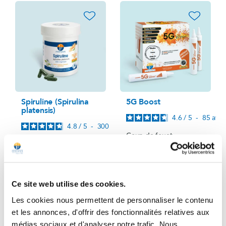
favorite_border
favorite_border
Spiruline (Spirulina
5G Boost
platensis)
4.6
/
5
-
85
avis
4.8
/
5
-
300
avis
Coup de fouet
énergétique
Energie / Tonus
Boîte pour 1 ou 2
Boîte pour 1 mois
semaines
31,00 €
19,50 €
Prix
Prix
Ce site web utilise des cookies.
Les cookies nous permettent de personnaliser le contenu
Ajouter au panier
Ajouter au panier
et les annonces, d'offrir des fonctionnalités relatives aux
médias sociaux et d'analyser notre trafic. Nous