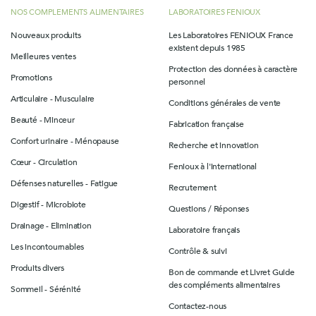
NOS COMPLEMENTS ALIMENTAIRES
LABORATOIRES FENIOUX
Nouveaux produits
Les Laboratoires FENIOUX France
existent depuis 1985
Meilleures ventes
Protection des données à caractère
Promotions
personnel
Articulaire - Musculaire
Conditions générales de vente
Beauté - Minceur
Fabrication française
Confort urinaire - Ménopause
Recherche et innovation
Cœur - Circulation
Fenioux à l'international
Défenses naturelles - Fatigue
Recrutement
Digestif - Microbiote
Questions / Réponses
Drainage - Elimination
Laboratoire français
Les incontournables
Contrôle & suivi
Produits divers
Bon de commande et Livret Guide
des compléments alimentaires
Sommeil - Sérénité
Contactez-nous