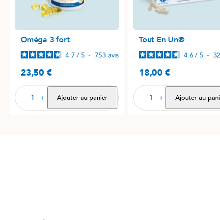
Oméga 3 fort
Tout En Un®
4.7
/
5
-
753
avis
4.6
/
5
-
3
23,50 €
18,00 €
Prix
Prix
Ajouter au panier
Ajouter au pani
−
+
−
+