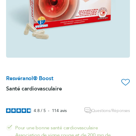
Resvéranol® Boost
favorite_border
Santé cardiovasculaire
Questions/Réponses
4.8
/
5
-
114
avis
Pour une bonne santé cardiovasculaire
Association de vigne rouge et de 200 mg de