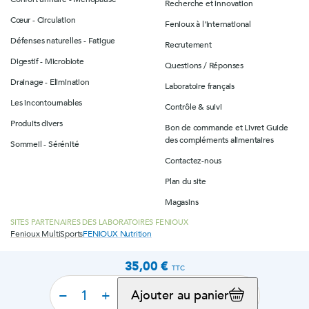
Recherche et innovation
Cœur - Circulation
Fenioux à l'international
Défenses naturelles - Fatigue
Recrutement
Digestif - Microbiote
Questions / Réponses
Drainage - Elimination
Laboratoire français
Les incontournables
Contrôle & suivi
Produits divers
Bon de commande et Livret Guide
des compléments alimentaires
Sommeil - Sérénité
Contactez-nous
Plan du site
Magasins
SITES PARTENAIRES DES LABORATOIRES FENIOUX
Fenioux MultiSports
FENIOUX Nutrition
35,00 €
TTC
© 2026 Laboratoires Fenioux
Mentions légales
Politique de confidentialité
Configuration des cookies
−
+
Ajouter au panier