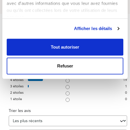
avec d'autres informations que vous leur avez fournies
ou qu'ils ont collectées lors de votre utilisation de leurs
services.
4.8
/
5
Afficher les détails
Tout autoriser
Basé sur
114
avis soumis à un
contrôle
Voir tous les avis sur ce site
Refuser
5
étoiles
94
4
étoiles
19
3
étoiles
1
2
étoiles
0
1
étoile
0
Trier les avis