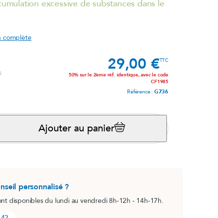
ccumulation excessive de substances dans le
®
Magnésium marin
lot)
Système nerveux
on complète
Voir le produit
29,00 €
e
Prix
TTC
s
50% sur le 2ème réf. identique, avec le code
CF1985
la rosea)
Référence :
G736
Ajouter au panier
B.O. Concept
nseil personnalisé ?
Fatigue cérébrale
ont disponibles du lundi au vendredi 8h-12h - 14h-17h.
Voir le produit
 42