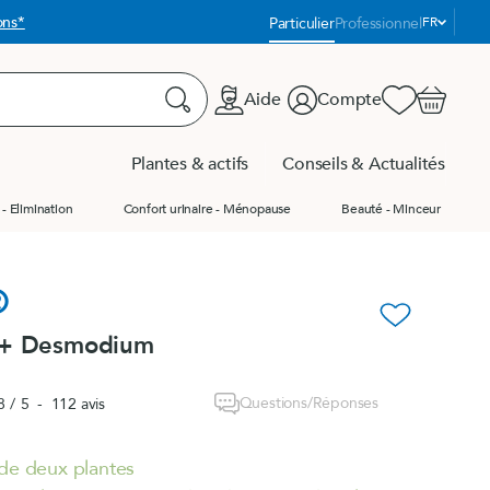
Langue
*
Particulier
Professionnel
FR
:
Aide
Compte
Favoris
Panier
Rechercher
Plantes & actifs
Conseils & Actualités
- Elimination
Confort urinaire - Ménopause
Beauté - Minceur
us les produits
us les produits
Produit du moment
®
s - Packs
favorite_border
 + Desmodium
tés
Questions/Réponses
8
/
5
-
112
avis
e
de deux plantes