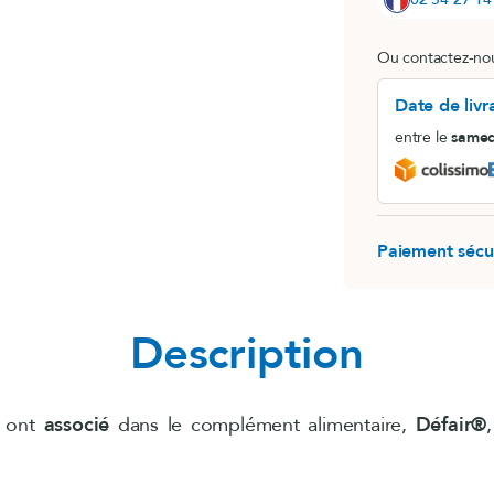
MemoConcept® (lot)
Ou contactez-nou
LithoGinkgo
Date de livr
entre le
samed
Paiement sécu
Description
ont
associé
dans le complément alimentaire,
Défair®