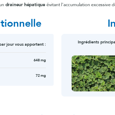
 un
draineur hépatique
évitant l'accumulation excessive 
tionnelle
I
Ingrédients princip
par jour vous apportent :
648 mg
72 mg