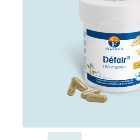
Passiflore (Passi
LithoGinkgo
Système nerve
DOPA Concept
SafraZen®
Trypto B6
Magnésium mari
Griffonia
Hericium
MéthylSam'Act
Magnésium mar
Carbonate de 
Oméga 3 fort