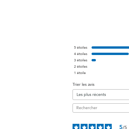
5
étoiles
4
étoiles
3
étoiles
2
étoiles
1
étoile
Trier les avis
5
/
5