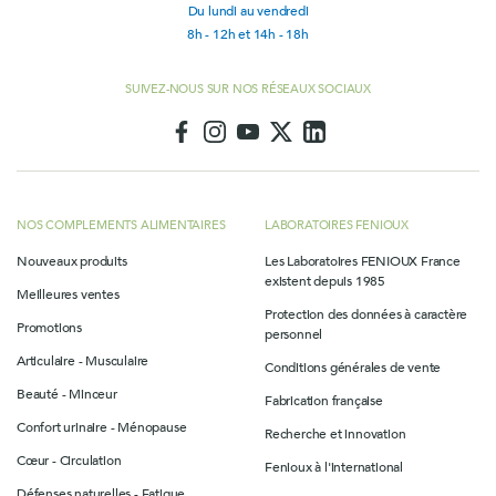
Du lundi au vendredi
8h - 12h et 14h - 18h
SUIVEZ-NOUS SUR NOS RÉSEAUX SOCIAUX
NOS COMPLEMENTS ALIMENTAIRES
LABORATOIRES FENIOUX
Nouveaux produits
Les Laboratoires FENIOUX France
existent depuis 1985
Meilleures ventes
Protection des données à caractère
Promotions
personnel
Articulaire - Musculaire
Conditions générales de vente
Beauté - Minceur
Fabrication française
Confort urinaire - Ménopause
Recherche et innovation
Cœur - Circulation
Fenioux à l'international
Défenses naturelles - Fatigue