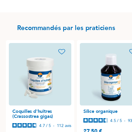
Recommandés par les praticiens
favorite_border
favori
Coquilles d'huîtres
Silice organique
(Crassostrea gigas)
4.5
/
5
-
9
4.7
/
5
-
112
avis
27,50 €
Prix