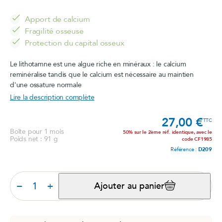
Apport de calcium
Fragilité osseuse
Protection du capital osseux
Le lithotamne est une algue riche en minéraux : le calcium
reminéralise tandis que le calcium est nécessaire au maintien
d'une ossature normale
Lire la description complète
27,00 €
Prix
TTC
Boîte pour 1 mois
50% sur le 2ème réf. identique, avec le
Poids net : 91 g
code CF1985
Référence :
D209
−
+
Ajouter au panier