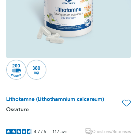
Lithotamne (Lithothamnium calcareum)
favorite_border
Ossature
Questions/Réponses
4.7
/
5
-
117
avis