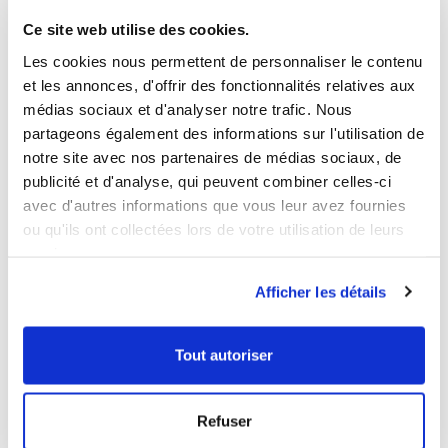
Basé sur
117
avis soumis à un
contrôle
Ce site web utilise des cookies.
Voir tous les avis sur ce site
Les cookies nous permettent de personnaliser le contenu
5
étoiles
85
et les annonces, d'offrir des fonctionnalités relatives aux
4
étoiles
28
médias sociaux et d'analyser notre trafic. Nous
3
étoiles
3
partageons également des informations sur l'utilisation de
2
étoiles
1
notre site avec nos partenaires de médias sociaux, de
1
étoile
0
publicité et d'analyse, qui peuvent combiner celles-ci
avec d'autres informations que vous leur avez fournies
Trier les avis
ou qu'ils ont collectées lors de votre utilisation de leurs
services.
Afficher les détails
5
Tout autoriser
/
5
Avis vérifié
Très bien
Refuser
Avis du
11/07/2026
, suite à une expérience du
25/05/2026
par
Nadine K.