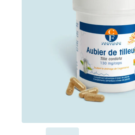
Passiflore (Passi
LithoGinkgo
Système nerve
DOPA Concept
SafraZen®
Trypto B6
Magnésium mari
Griffonia
Hericium
MéthylSam'Act
Magnésium mar
Carbonate de 
Oméga 3 fort