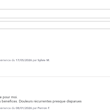
xpérience du
17/05/2026
par
Sylvie M.
e pour moi.

s bénéfices. Douleurs récurrentes presque disparues
xpérience du
08/01/2026
par
Perron F.