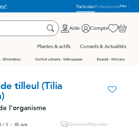
Langue
ons*
Particulier
Professionnel
FR
:
Aide
Compte
Favoris
Panier
Rechercher
Plantes & actifs
Conseils & Actualités
- Elimination
Confort urinaire - Ménopause
Beauté - Minceur
us les produits
us les produits
Produit du moment
e tilleul (Tilia
s - Packs
favorite_border
)
tés
de l'organisme
Questions/Réponses
6
/
5
-
85
avis
e