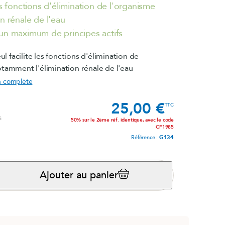
es fonctions d'élimination de l'organisme
®
on rénale de l'eau
Magnésium marin
 un maximum de principes actifs
lot)
Système nerveux
Voir le produit
eul facilite les fonctions d'élimination de
e
otamment l'élimination rénale de l'eau
on complète
la rosea)
25,00 €
Prix
TTC
s
50% sur le 2ème réf. identique, avec le code
CF1985
Référence :
G134
Ajouter au panier
B.O. Concept
Fatigue cérébrale
Voir le produit