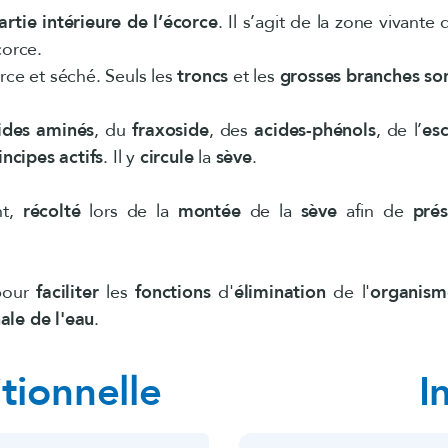
artie intérieure de l’écorce
. Il s’agit de la zone vivante 
corce.
rce et séché. Seuls les
troncs
et les
grosses branches
son
ides aminés
, du
fraxoside
, des
acides-phénols
, de l’
esc
incipes actifs
. Il y
circule
la
sève
.
nt,
récolté
lors de la
montée
de la
sève
afin de
prés
our
faciliter
les
fonctions
d'
élimination
de l'
organism
ale de l'eau
.
tionnelle
I