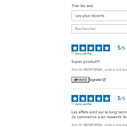
Trier les avis
5
/
5
Avis vérifié
Super produit!!!
Avis du
08/07/2026
, suite à une e
Utile
(0)
Signaler
5
/
5
Avis vérifié
Les effets sont sur le long term
Je commence à en ressentir le
Avis du
28/04/2026
, suite à une e