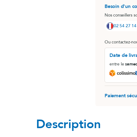
Besoin d’un co
MemoConcept® (lot)
Nos conseillers s
LithoGinkgo
02 54 27 14
Ou contactez-nou
Date de livr
entre le
samed
Paiement sécu
Description