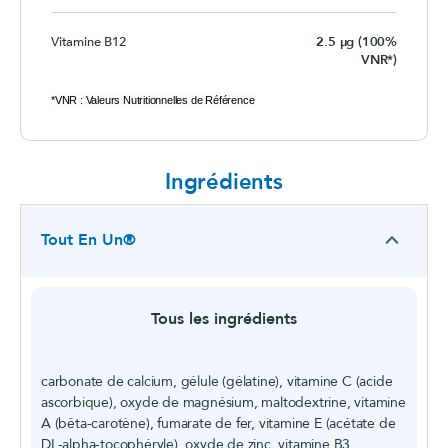
Vitamine B12
2.5 µg (100%
VNR*)
*VNR : Valeurs Nutritionnelles de Référence
Ingrédients
Tout En Un®
Tous les ingrédients
carbonate de calcium, gélule (gélatine), vitamine C (acide ascorbique), oxyde de magnésium, maltodextrine, vitamine A (bêta-carotène), fumarate de fer, vitamine E (acétate de DL-alpha-tocophéryle), oxyde de zinc, vitamine B3 (nicotinamide), vitamine B8 (biotine), chlorure de chrome, sélénite de sodium, sulfate de manganèse, vitamine B5 (D-pantothénate de calcium), carbonate de cuivre,