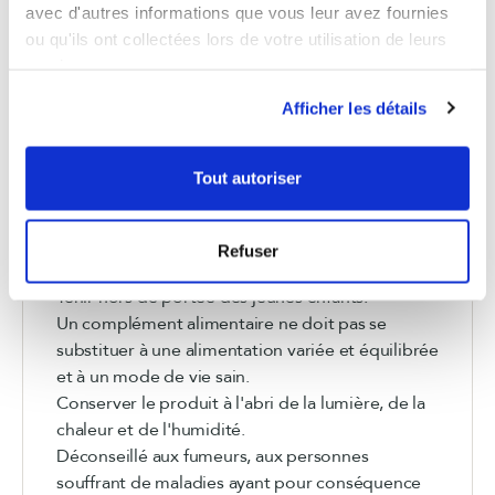
avec d'autres informations que vous leur avez fournies
Le matin et le midi, 10 min avant le repas
ou qu'ils ont collectées lors de votre utilisation de leurs
services.
Boîte pour 1 mois
Afficher les détails
2 gélules par jour avec un grand verre d'eau,
Tout autoriser
10 minutes avant le repas du matin ou du midi.
Ne pas dépasser la dose journalière
Refuser
recommandée.
Tenir hors de portée des jeunes enfants.
Un complément alimentaire ne doit pas se
substituer à une alimentation variée et équilibrée
et à un mode de vie sain.
Conserver le produit à l'abri de la lumière, de la
chaleur et de l'humidité.
Déconseillé aux fumeurs, aux personnes
souffrant de maladies ayant pour conséquence