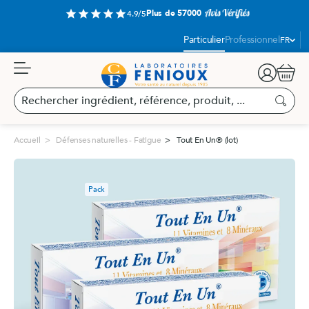
Aller
Plus de 57000
star
star
star
star
star
4.9/5
au
contenu
Langue
Particulier
Professionnel
FR
:
Panier
Rechercher
ingrédient,
Recherc
référence,
produit,
Accueil
Défenses naturelles - Fatigue
Tout En Un® (lot)
...
Pack