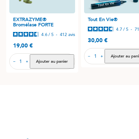
EXTRAZYME®
Tout En Vie®
Bromélase FORTE
4.7
/
5
-
7
4.6
/
5
-
412
avis
30,00 €
Prix
19,00 €
Prix
Ajouter au pani
−
+
Ajouter au panier
−
+