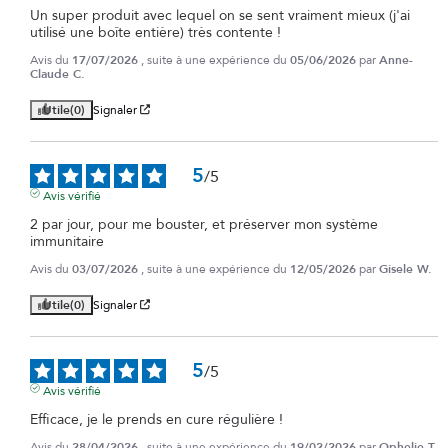
Un super produit avec lequel on se sent vraiment mieux (j'ai 
utilisé une boîte entière) très contente !
Avis du
17/07/2026
, suite à une expérience du
05/06/2026
par
Anne-
Claude C.
Utile
(0)
Signaler
5
/
5
Avis vérifié
2 par jour, pour me bouster, et préserver mon système 
immunitaire
Avis du
03/07/2026
, suite à une expérience du
12/05/2026
par
Gisele W.
Utile
(0)
Signaler
5
/
5
Avis vérifié
Efficace, je le prends en cure régulière !
Avis du
28/04/2026
, suite à une expérience du
19/02/2026
par
Ophelie T.