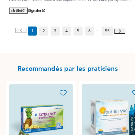
Utile
(0)
Signaler
1
2
3
4
5
6
55
Recommandés par les praticiens
favorite_border
favori