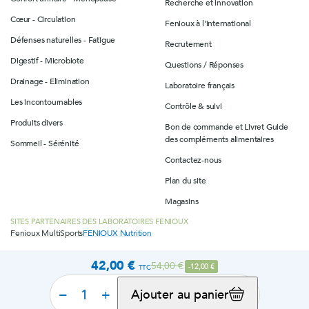
Recherche et innovation
Cœur - Circulation
Fenioux à l'international
Défenses naturelles - Fatigue
Recrutement
Digestif - Microbiote
Questions / Réponses
Drainage - Elimination
Laboratoire français
Les incontournables
Contrôle & suivi
Produits divers
Bon de commande et Livret Guide
des compléments alimentaires
Sommeil - Sérénité
Contactez-nous
Plan du site
Magasins
SITES PARTENAIRES DES LABORATOIRES FENIOUX
Fenioux MultiSports
FENIOUX Nutrition
42,00 €
Prix de base
54,00 €
-12,00 €
TTC
© 2026 Laboratoires Fenioux
Mentions légales
Politique de confidentialité
Configuration des cookies
−
+
Ajouter au panier