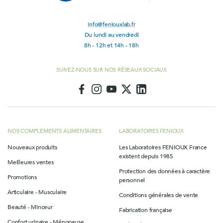
info@feniouxlab.fr
Du lundi au vendredi
8h - 12h et 14h - 18h
SUIVEZ-NOUS SUR NOS RÉSEAUX SOCIAUX
NOS COMPLEMENTS ALIMENTAIRES
LABORATOIRES FENIOUX
Nouveaux produits
Les Laboratoires FENIOUX France
existent depuis 1985
Meilleures ventes
Protection des données à caractère
Promotions
personnel
Articulaire - Musculaire
Conditions générales de vente
Beauté - Minceur
Fabrication française
Confort urinaire - Ménopause