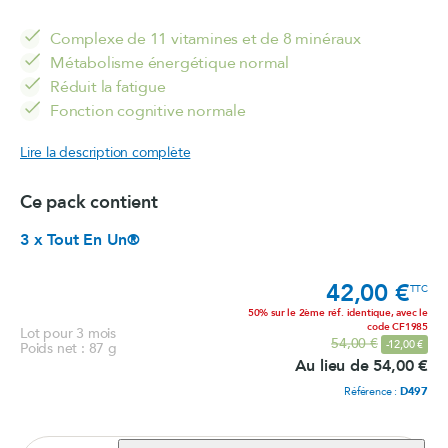
Complexe de 11 vitamines et de 8 minéraux
Métabolisme énergétique normal
Réduit la fatigue
Fonction cognitive normale
Lire la description complète
Ce pack contient
3 x Tout En Un®
42,00 €
Prix
TTC
50% sur le 2ème réf. identique, avec le
code CF1985
Lot pour 3 mois
Prix de base
54,00 €
-12,00 €
Poids net : 87 g
Au lieu de 54,00 €
Référence :
D497