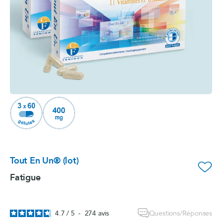
Tout En Un® (lot)
favorite_border
Fatigue
Questions/Réponses
4.7
/
5
-
274
avis