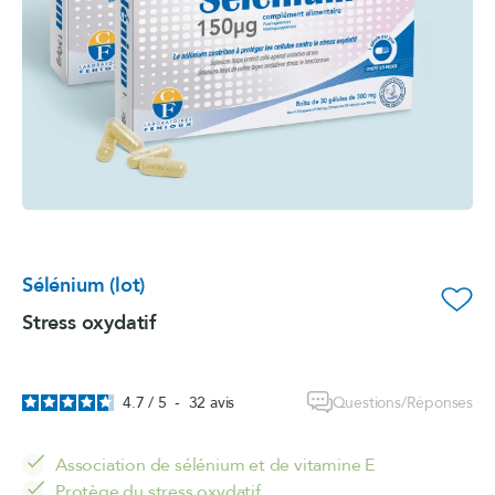
Sélénium (lot)
favorite_border
Stress oxydatif
Questions/Réponses
4.7
/
5
-
32
avis
Association de sélénium et de vitamine E
Protège du stress oxydatif