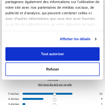
partageons également des informations sur l'utilisation de
notre site avec nos partenaires de médias sociaux, de
publicité et d'analyse, qui peuvent combiner celles-ci
Questions / Réponses
avec d'autres informations que vous leur avez fournies
ou qu'ils ont collectées lors de votre utilisation de leurs
Posez votre question sur ce produit
services.
Afficher les détails
4.7
/
5
Tout autoriser
Refuser
Basé sur
32
avis soumis à un
contrôle
Voir tous les avis sur ce site
5
étoiles
22
4
étoiles
9
3
étoiles
1