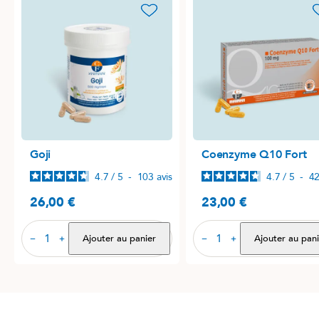
favorite_border
favori
Goji
Coenzyme Q10 Fort
4.7
/
5
-
103
avis
4.7
/
5
-
4
26,00 €
23,00 €
Prix
Prix
Ajouter au panier
Ajouter au pani
−
+
−
+