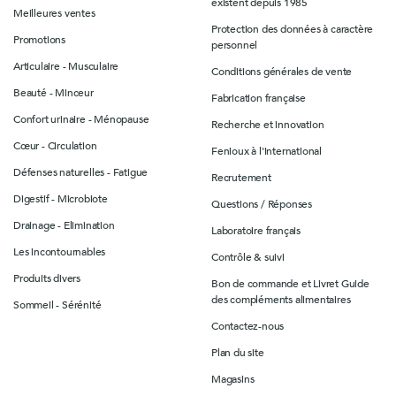
existent depuis 1985
Meilleures ventes
Protection des données à caractère
Promotions
personnel
Articulaire - Musculaire
Conditions générales de vente
Beauté - Minceur
Fabrication française
Confort urinaire - Ménopause
Recherche et innovation
Cœur - Circulation
Fenioux à l'international
Défenses naturelles - Fatigue
Recrutement
Digestif - Microbiote
Questions / Réponses
Drainage - Elimination
Laboratoire français
Les incontournables
Contrôle & suivi
Produits divers
Bon de commande et Livret Guide
des compléments alimentaires
Sommeil - Sérénité
Contactez-nous
Plan du site
Magasins