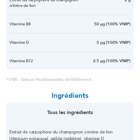
Extrait de carpophore du champignon
2 g
crinière de lion
Vitamine B8
50 µg (100% VNR*)
Vitamine D
5 µg (100% VNR*)
Vitamine B12
2.5 µg (100% VNR*)
*VNR : Valeurs Nutritionnelles de Référence
Ingrédients
Tous les ingrédients
Extrait de carpophore du champignon crinière de lion
(
Hericium erinaceus
), gélule (gélatine), vitamine D