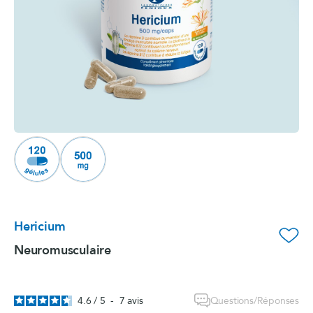
Hericium
favorite_border
Neuromusculaire
Questions/Réponses
4.6
/
5
-
7
avis