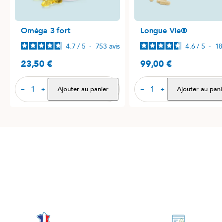
Oméga 3 fort
Longue Vie®
4.7
/
5
-
753
avis
4.6
/
5
-
1
23,50 €
99,00 €
Prix
Prix
Ajouter au panier
Ajouter au pani
−
+
−
+