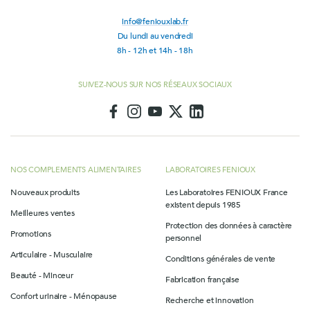
info@feniouxlab.fr
Du lundi au vendredi
8h - 12h et 14h - 18h
SUIVEZ-NOUS SUR NOS RÉSEAUX SOCIAUX
NOS COMPLEMENTS ALIMENTAIRES
LABORATOIRES FENIOUX
Nouveaux produits
Les Laboratoires FENIOUX France
existent depuis 1985
Meilleures ventes
Protection des données à caractère
Promotions
personnel
Articulaire - Musculaire
Conditions générales de vente
Beauté - Minceur
Fabrication française
Confort urinaire - Ménopause
Recherche et innovation