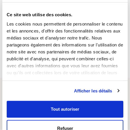
Un complément alimentaire ne doit pas se substituer à
une alimentation variée et équilibrée et à un mode de vie
Ce site web utilise des cookies.
sain.
Les cookies nous permettent de personnaliser le contenu
Conserver le produit à l'abri de la lumière, de la chaleur et
et les annonces, d'offrir des fonctionnalités relatives aux
de l'humidité.
médias sociaux et d'analyser notre trafic. Nous
Pour les femmes enceintes ou allaitantes, consulter un
partageons également des informations sur l'utilisation de
professionnel de santé.
notre site avec nos partenaires de médias sociaux, de
publicité et d'analyse, qui peuvent combiner celles-ci
avec d'autres informations que vous leur avez fournies
ou qu'ils ont collectées lors de votre utilisation de leurs
services.
Afficher les détails
Questions / Réponses
Posez votre question sur ce produit
Tout autoriser
Refuser