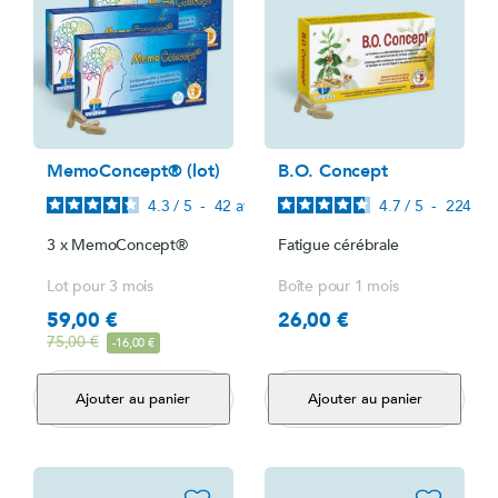
MemoConcept® (lot)
B.O. Concept
4.3
/
5
-
42
avis
4.7
/
5
-
224
avi
3 x MemoConcept®
Fatigue cérébrale
Lot pour 3 mois
Boîte pour 1 mois
59,00 €
26,00 €
Prix
Prix
Prix de base
75,00 €
-16,00 €
Ajouter au panier
Ajouter au panier