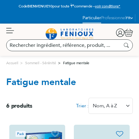
Aller
ère
Code
BIENVENUE10
pour toute 1
commande –
voir conditions*
au
contenu
Langue
Particulier
Professionnel
FR
:
Panier
Rechercher
ingrédient,
Recherc
référence,
produit,
Accueil
Sommeil - Sérénité
Fatigue mentale
...
Fatigue mentale
6 produits
Trier :
Nom, A à Z
favorite_border
favorite_border
Pack