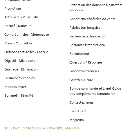
Protection des données à caractère
Promotions
personnel
Articulaire - Musculaire
Conditions générales de vente
Beauté - Minceur
Fabrication française
Confort urinaire - Ménopause
Recherche et innovation
Cœur - Circulation
Fenioux à l'international
Défenses naturelles - Fatigue
Recrutement
Digestif - Microbiote
Questions / Réponses
Drainage - Elimination
Laboratoire français
Les incontournables
Contrôle & suivi
Produits divers
Bon de commande et Livret Guide
des compléments alimentaires
Sommeil - Sérénité
Contactez-nous
Plan du site
Magasins
SITES PARTENAIRES DES LABORATOIRES FENIOUX