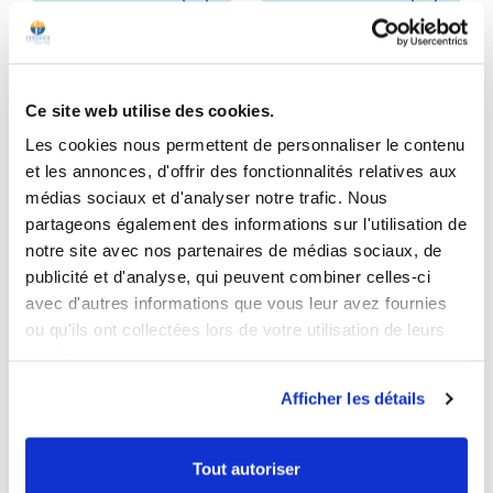
favorite_border
favorite_border
Ce site web utilise des cookies.
Les cookies nous permettent de personnaliser le contenu
et les annonces, d'offrir des fonctionnalités relatives aux
Gentiane Mélisse
Gentiane forte
médias sociaux et d'analyser notre trafic. Nous
partageons également des informations sur l'utilisation de
4.8
/
5
-
121
avis
4.8
/
5
-
57
avis
notre site avec nos partenaires de médias sociaux, de
Sérénité & Nervosité
Capacités mentales
publicité et d'analyse, qui peuvent combiner celles-ci
avec d'autres informations que vous leur avez fournies
Boîte pour 1 mois
Boite pour 1 mois
ou qu'ils ont collectées lors de votre utilisation de leurs
37,00 €
30,00 €
Prix
Prix
services.
Ajouter au panier
Ajouter au panier
Afficher les détails
Tout autoriser