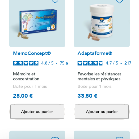
favorite_border
favorite_border
MemoConcept®
Adaptaforme®
4.8
/
5
-
75
avis
4.7
/
5
-
217
avi
Mémoire et
Favorise les résistances
concentration
mentales et physiques
Boîte pour 1 mois
Boîte pour 1 mois
25,00 €
33,50 €
Prix
Prix
Ajouter au panier
Ajouter au panier