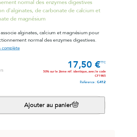
nement normal des enzymes digestives
on d'alginates, de carbonate de calcium et
®
Magnésium marin
nate de magnésium
lot)
Système nerveux
ssocie alginates, calcium et magnésium pour
Voir le produit
e
nctionnement normal des enzymes digestives.
on complète
la rosea)
17,50 €
Prix
TTC
rs
50% sur le 2ème réf. identique, avec le code
CF1985
Référence :
G412
Ajouter au panier
B.O. Concept
Fatigue cérébrale
Voir le produit