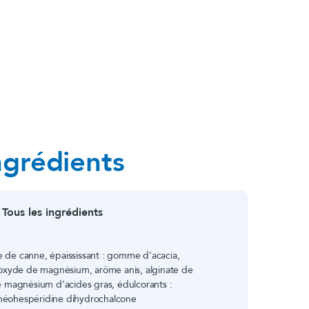
ngrédients
Tous les ingrédients
e de canne, épaississant : gomme d'acacia,
xyde de magnésium, arôme anis, alginate de
de magnésium d’acides gras, édulcorants :
 néohespéridine dihydrochalcone