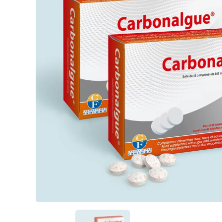
Passiflore (Passi
LithoGinkgo
Système nerve
DOPA Concept
SafraZen®
Trypto B6
Magnésium mari
Griffonia
Hericium
MéthylSam'Act
Magnésium mar
Carbonate de 
Oméga 3 fort