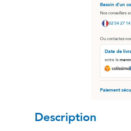
Besoin d’un co
MemoConcept® (lot)
Nos conseillers s
LithoGinkgo
02 54 27 14
Ou contactez-nou
Date de livr
entre le
mercr
Paiement sécu
Description