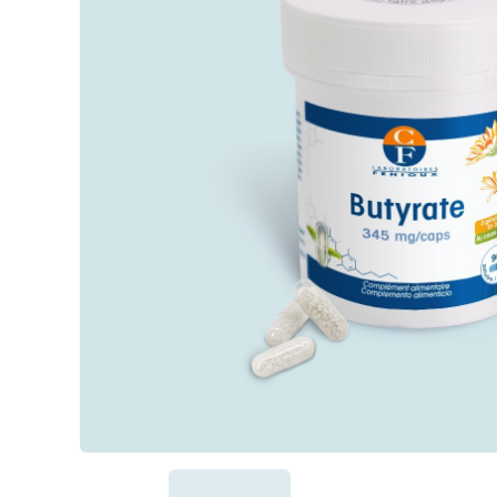
Passiflore (Passi
LithoGinkgo (12
Pour qui ?
DOPA Concept
Safrazen®
Trypto B6
Magnésium mari
Griffonia
Hericium
MéthylSam'Act
Magnésium mar
Carbonate de 
Magnésium
Oméga 3 fort