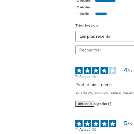
3
étoiles
2
étoiles
1
étoile
Trier les avis
4
/
5
Avis vérifié
Produit bien  merci
Avis du
21/07/2026
, suite à une e
Utile
(0)
Signaler
5
/
5
Avis vérifié