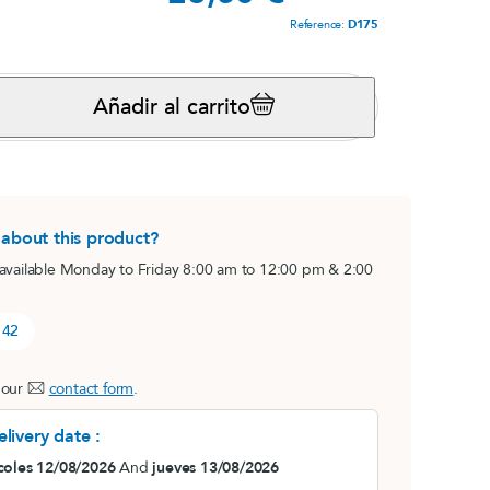
Reference:
D175
s,
Magnésium marin
View product
Añadir al carrito
s
i
 about this product?
 available Monday to Friday 8:00 am to 12:00 pm & 2:00
 42
®
B.O. Concept
 our
contact form
.
lot)
Fatiga cerebral
livery date :
View product
e
coles 12/08/2026
And
jueves 13/08/2026