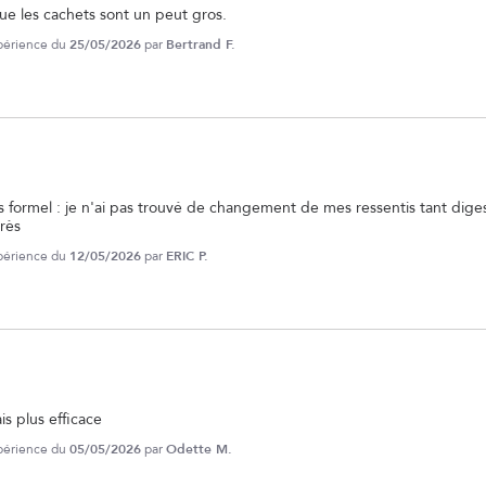
 que les cachets sont un peut gros.
xpérience du
25/05/2026
par
Bertrand F.
formel : je n'ai pas trouvé de changement de mes ressentis tant digesti
grès
xpérience du
12/05/2026
par
ERIC P.
s plus efficace
xpérience du
05/05/2026
par
Odette M.