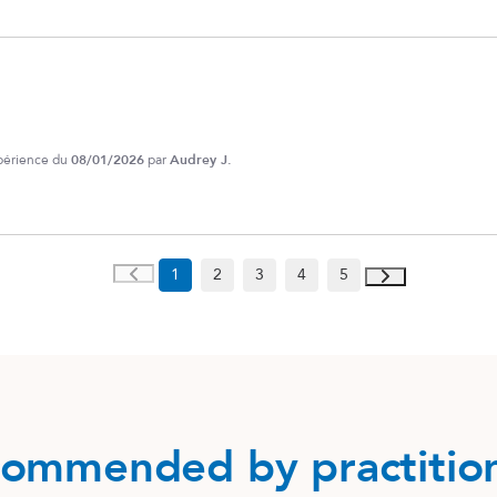
xpérience du
08/01/2026
par
Audrey J.
1
2
3
4
5
ommended by practitio