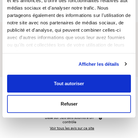
et les annonces, d'offrir des fonctionnalités relatives aux
médias sociaux et d'analyser notre trafic. Nous
partageons également des informations sur l'utilisation de
notre site avec nos partenaires de médias sociaux, de
publicité et d'analyse, qui peuvent combiner celles-ci
Questions / Réponses
avec d'autres informations que vous leur avez fournies
ou qu'ils ont collectées lors de votre utilisation de leurs
services.
Posez votre question sur ce produit
Afficher les détails
4.7
Tout autoriser
/
5
Refuser
Basé sur
528
avis soumis à un
contrôle
Voir tous les avis sur ce site