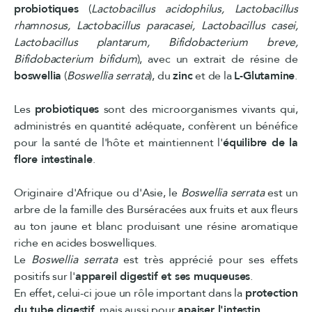
probiotiques
(
Lactobacillus acidophilus, Lactobacillus
rhamnosus, Lactobacillus paracasei, Lactobacillus casei,
Lactobacillus plantarum, Bifidobacterium breve,
Bifidobacterium bifidum
), avec un extrait de résine de
boswellia
(
Boswellia serrata
), du
zinc
et de la
L-Glutamine
.
Les
probiotiques
sont des microorganismes vivants qui,
administrés en quantité adéquate, confèrent un bénéfice
pour la santé de l'hôte et maintiennent l'
équilibre de la
flore intestinale
.
Originaire d'Afrique ou d'Asie, le
Boswellia serrata
est un
arbre de la famille des Burséracées aux fruits et aux fleurs
au ton jaune et blanc produisant une résine aromatique
riche en acides boswelliques.
Le
Boswellia serrata
est très apprécié pour ses effets
positifs sur l'
appareil digestif et ses muqueuses
.
En effet, celui-ci joue un rôle important dans la
protection
du tube digestif
, mais aussi pour
apaiser l'intestin
.