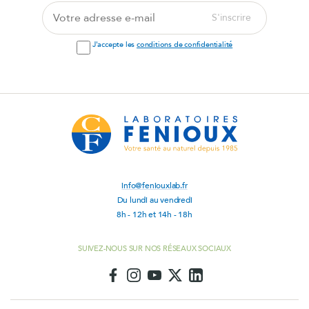
Votre
S'inscrire
adresse
e-
J'accepte les
conditions de confidentialité
mail
info@feniouxlab.fr
Du lundi au vendredi
8h - 12h et 14h - 18h
SUIVEZ-NOUS SUR NOS RÉSEAUX SOCIAUX