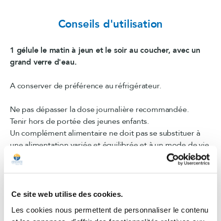
Conseils d'utilisation
1 gélule le matin à jeun et le soir au coucher, avec un
grand verre d'eau.
A conserver de préférence au réfrigérateur.
Ne pas dépasser la dose journalière recommandée.
Tenir hors de portée des jeunes enfants.
Un complément alimentaire ne doit pas se substituer à
une alimentation variée et équilibrée et à un mode de vie
sain.
Conserver le produit à l'abri de la lumière, de la chaleur et
de l'humidité.
Pour les femmes enceintes ou allaitantes, consulter un
Ce site web utilise des cookies.
professionnel de santé.
Les cookies nous permettent de personnaliser le contenu