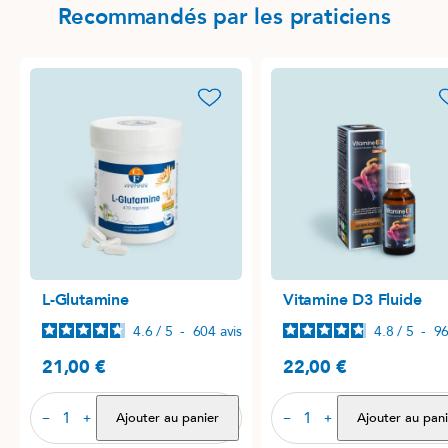
Recommandés par les praticiens
favorite_border
favori
L-Glutamine
Vitamine D3 Fluide
4.6
/
5
-
604
avis
4.8
/
5
-
9
21,00 €
22,00 €
Prix
Prix
Ajouter au panier
Ajouter au pani
−
+
−
+