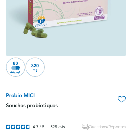
Probio MICI
favorite_border
Souches probiotiques
Questions/Réponses
4.7
/
5
-
528
avis