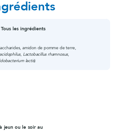
ngrédients
Tous les ingrédients
osaccharides, amidon de pomme de terre,
 acidophilus
,
Lactobacillus rhamnosus
,
idobacterium lactis
)
à jeun ou le soir au