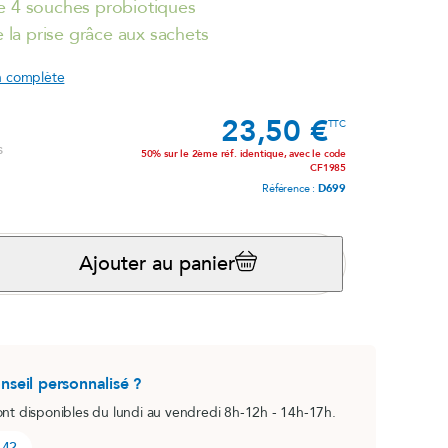
e 4 souches probiotiques
de la prise grâce aux sachets
®
Magnésium marin
lot)
Système nerveux
on complète
Voir le produit
23,50 €
e
Prix
TTC
s
50% sur le 2ème réf. identique, avec le code
CF1985
la rosea)
Référence :
D699
Ajouter au panier
B.O. Concept
nseil personnalisé ?
Fatigue cérébrale
ont disponibles du lundi au vendredi 8h-12h - 14h-17h.
Voir le produit
 42