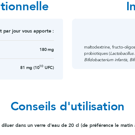
tionnelle
I
t par jour vous apporte :
maltodextrine, fructo-olig
180 mg
probiotiques (
Lactobacillus
Bifidobacterium infantis
,
Bif
10
81 mg (10
UFC)
Conseils d'utilisation
 diluer dans un verre d'eau de 20 cl (de préférence le matin 