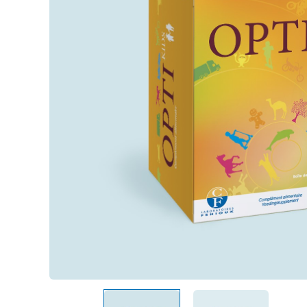
Passiflore (Passi
LithoGinkgo
Système nerve
DOPA Concept
SafraZen®
Trypto B6
Magnésium mari
Griffonia
Hericium
MéthylSam'Act
Magnésium mar
Carbonate de 
Oméga 3 fort