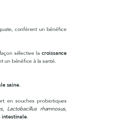
quate, confèrent un bénéfice
façon sélective la
croissance
t un bénéfice à la santé.
ale saine
.
t en souches probiotiques
us, Lactobacillus rhamnosus,
 intestinale
.