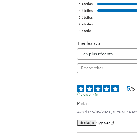
5
étoiles
4
étoiles
3
étoiles
2
étoiles
1
étoile
Trier les avis
5
/
5
Avis vérifié
Parfait
Avis du
19/06/2023
, suite à une e
Utile
(0)
Signaler