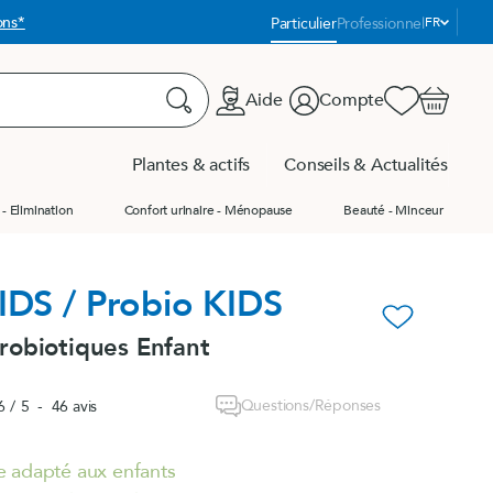
Langue
Particulier
Professionnel
FR
:
Aide
Compte
Favoris
Panier
Rechercher
Plantes & actifs
Conseils & Actualités
- Elimination
Confort urinaire - Ménopause
Beauté - Minceur
us les produits
us les produits
Produit du moment
IDS / Probio KIDS
s - Packs
favorite_border
robiotiques Enfant
tés
Questions/Réponses
6
/
5
-
46
avis
e
 adapté aux enfants