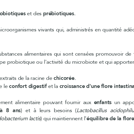
obiotiques
et des
prébiotiques
.
icroorganismes vivants qui, administrés en quantité adé
ubstances alimentaires qui sont censées promouvoir de 
pe probiotique ou l'activité du microbiote et qui apporten
extraits de la racine de
chicorée
.
e le
confort digestif
et la
croissance d'une flore intestin
ment alimentaire pouvant fournir aux
enfants
un appor
à 8 ans
) et à leurs besoins (
Lactobacillus acidophil
dobacterium lactis
) qui maintiennent l'
équilibre de la flore