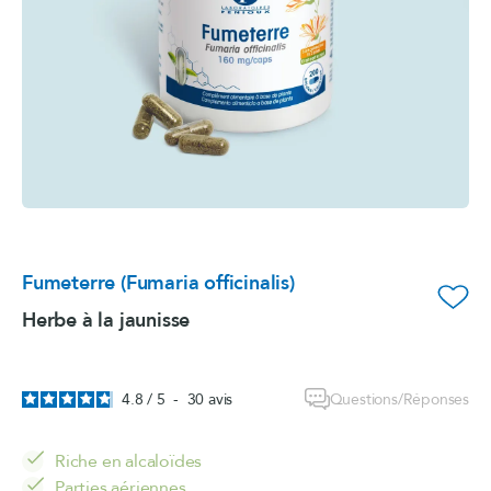
Fumeterre (Fumaria officinalis)
favorite_border
Herbe à la jaunisse
Questions/Réponses
4.8
/
5
-
30
avis
Riche en alcaloïdes
Parties aériennes