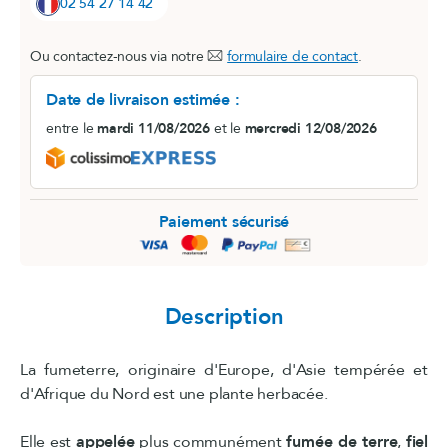
02 54 27 14 42
Ou contactez-nous via notre
formulaire de contact
.
Date de livraison estimée :
entre le
mardi 11/08/2026
et le
mercredi 12/08/2026
Paiement sécurisé
Description
La fumeterre, originaire d'Europe, d'Asie tempérée et
d'Afrique du Nord est une plante herbacée.
Elle est
appelée
plus communément
fumée de terre
,
fiel