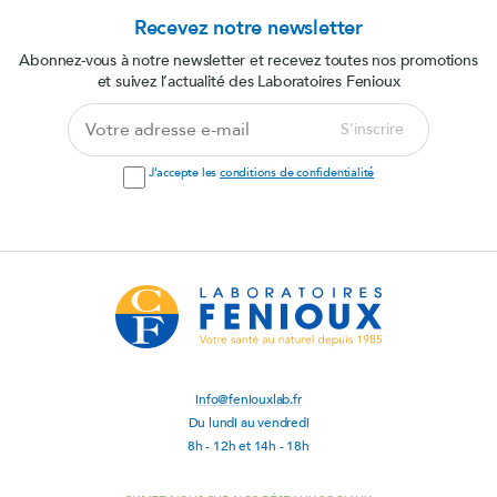
Recevez notre newsletter
Abonnez-vous à notre newsletter et recevez toutes nos promotions
et suivez l’actualité des Laboratoires Fenioux
Votre
S'inscrire
adresse
e-
J'accepte les
conditions de confidentialité
mail
info@feniouxlab.fr
Du lundi au vendredi
8h - 12h et 14h - 18h