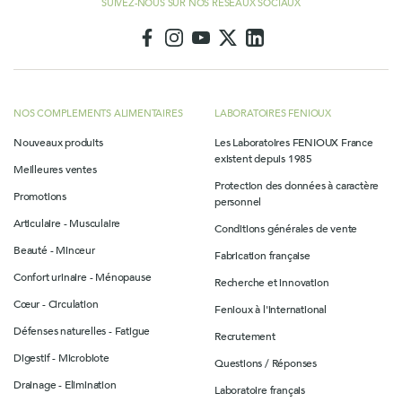
SUIVEZ-NOUS SUR NOS RÉSEAUX SOCIAUX
NOS COMPLEMENTS ALIMENTAIRES
LABORATOIRES FENIOUX
Nouveaux produits
Les Laboratoires FENIOUX France
existent depuis 1985
Meilleures ventes
Protection des données à caractère
Promotions
personnel
Articulaire - Musculaire
Conditions générales de vente
Beauté - Minceur
Fabrication française
Confort urinaire - Ménopause
Recherche et innovation
Cœur - Circulation
Fenioux à l'international
Défenses naturelles - Fatigue
Recrutement
Digestif - Microbiote
Questions / Réponses
Drainage - Elimination
Laboratoire français