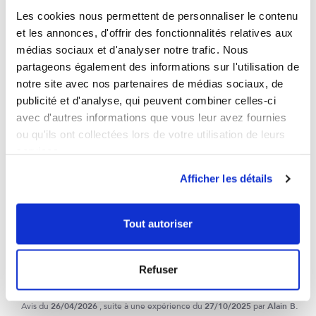
contrôle
Les cookies nous permettent de personnaliser le contenu
Voir tous les avis sur ce site
et les annonces, d'offrir des fonctionnalités relatives aux
5
étoiles
26
médias sociaux et d'analyser notre trafic. Nous
4
étoiles
3
partageons également des informations sur l'utilisation de
3
étoiles
1
notre site avec nos partenaires de médias sociaux, de
2
étoiles
0
publicité et d'analyse, qui peuvent combiner celles-ci
1
étoile
0
avec d'autres informations que vous leur avez fournies
ou qu'ils ont collectées lors de votre utilisation de leurs
Trier les avis
services.
Afficher les détails
Tout autoriser
5
/
5
Avis vérifié
Refuser
Produit qui de par la description a l'air de très bonne qualité 
nous allons tester..
Avis du
26/04/2026
, suite à une expérience du
27/10/2025
par
Alain B.