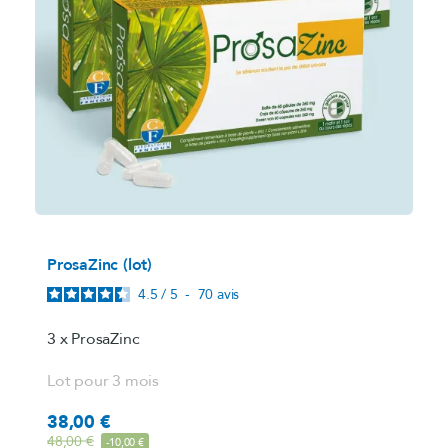
ProsaZinc (lot)
4.5
/
5
-
70
avis
3 x ProsaZinc
Lot pour 3 mois
38,00 €
Prix
Prix de base
48,00 €
-10,00 €