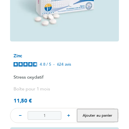
Zinc
4.8
/
5
-
624
avis
Stress oxydatif
Boîte pour 1 mois
11,50 €
Prix
−
+
Ajouter au panier