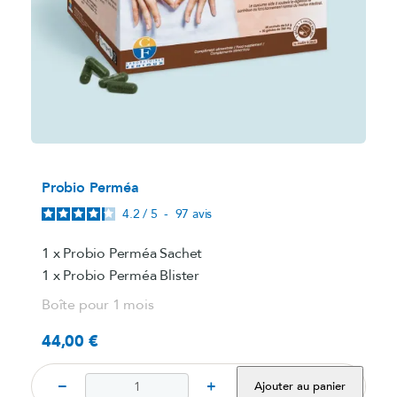
Probio Perméa
4.2
/
5
-
97
avis
1 x Probio Perméa Sachet
1 x Probio Perméa Blister
Boîte pour 1 mois
44,00 €
Prix
−
+
Ajouter au panier