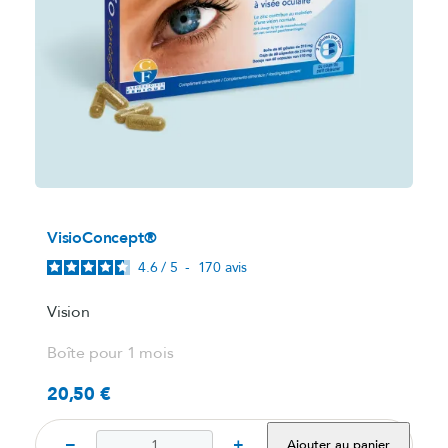
VisioConcept®
4.6
/
5
-
170
avis
Vision
Boîte pour 1 mois
20,50 €
Prix
−
+
Ajouter au panier