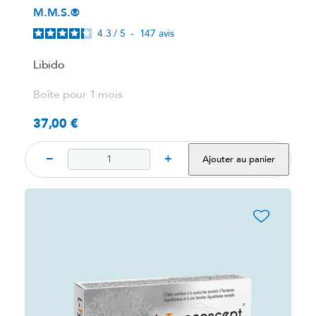
M.M.S.®
4.3
/
5
-
147
avis
Libido
Boîte pour 1 mois
37,00 €
Prix
−
+
Ajouter au panier
favorite_border