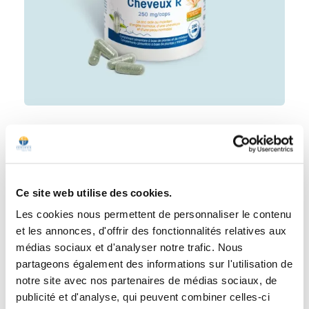
Cheveux R
4.5
/
5
-
410
avis
Ongles et cheveux
Ce site web utilise des cookies.
Les cookies nous permettent de personnaliser le contenu
Boîte pour 1 mois
et les annonces, d'offrir des fonctionnalités relatives aux
29,00 €
médias sociaux et d'analyser notre trafic. Nous
Prix
partageons également des informations sur l'utilisation de
notre site avec nos partenaires de médias sociaux, de
−
+
Ajouter au panier
publicité et d'analyse, qui peuvent combiner celles-ci