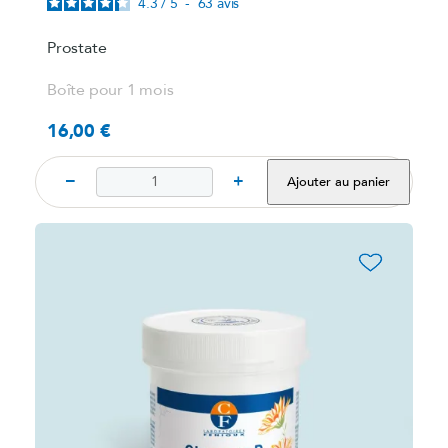
4.3
/
5
-
63
avis
Prostate
Boîte pour 1 mois
16,00 €
Prix
−
+
Ajouter au panier
favorite_border