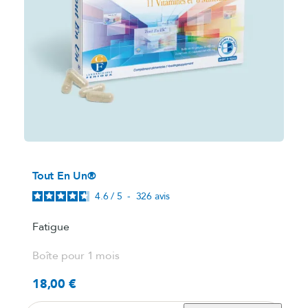
Tout En Un®
4.6
/
5
-
326
avis
Fatigue
Boîte pour 1 mois
18,00 €
Prix