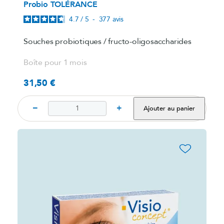
Probio TOLÉRANCE
4.7
/
5
-
377
avis
Souches probiotiques / fructo-oligosaccharides
Boîte pour 1 mois
31,50 €
Prix
−
+
Ajouter au panier
favorite_border