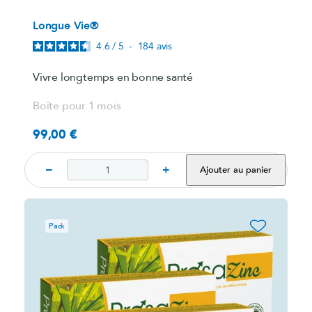
Longue Vie®
4.6
/
5
-
184
avis
Vivre longtemps en bonne santé
Boîte pour 1 mois
99,00 €
Prix
−
+
Ajouter au panier
favorite_border
Pack