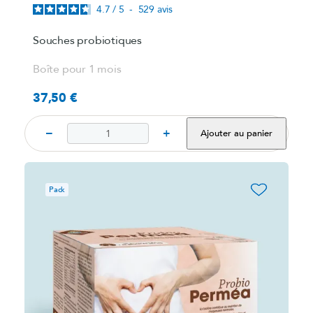
4.7
/
5
-
529
avis
Souches probiotiques
Boîte pour 1 mois
37,50 €
Prix
−
+
Ajouter au panier
favorite_border
Pack