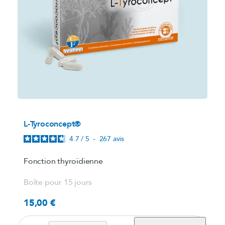
L-Tyroconcept®
4.7
/
5
-
267
avis
Fonction thyroïdienne
Boîte pour 15 jours
15,00 €
Prix