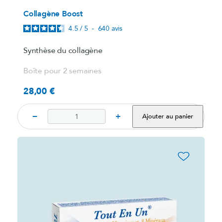
Collagène Boost
4.5
/
5
-
640
avis
Synthèse du collagène
Boîte pour 2 semaines
28,00 €
Prix
−
+
Ajouter au panier
favorite_border