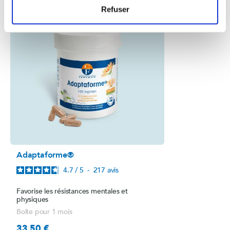
Refuser
favorite_border
Adaptaforme®
4.7
/
5
-
217
avis
Favorise les résistances mentales et
physiques
Boîte pour 1 mois
33,50 €
Prix