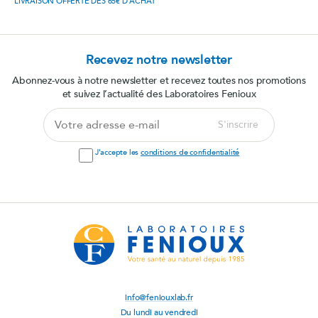
LIVRAISON OFFERTE DÈS 65€ D'ACHAT
Recevez notre newsletter
Abonnez-vous à notre newsletter et recevez toutes nos promotions
et suivez l’actualité des Laboratoires Fenioux
Votre
S'inscrire
adresse
e-
J'accepte les
conditions de confidentialité
mail
info@feniouxlab.fr
Du lundi au vendredi