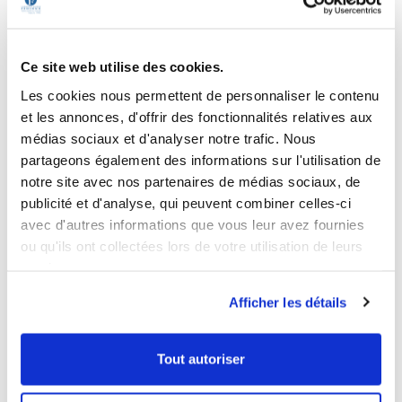
une baisse significative de l'absentéisme.
L'Eleuthérocoque contient des glucosides appelés
Ce site web utilise des cookies.
éleuthérosides : ces molécules sont retrouvées dans leurs
Les cookies nous permettent de personnaliser le contenu
racines et sont à l'origine des propriétés «
adaptogènes
»
et les annonces, d'offrir des fonctionnalités relatives aux
de l'éleuthérocoque - c'est-à-dire qu'elles permettent à
médias sociaux et d'analyser notre trafic. Nous
l'organisme d'adapter ses capacités mentales et
partageons également des informations sur l'utilisation de
physiques lors des périodes de faiblesse.
notre site avec nos partenaires de médias sociaux, de
L'éleuthérocoque possède également des
acides aminés
publicité et d'analyse, qui peuvent combiner celles-ci
et des vitamines qui agissent en
synergie
.
avec d'autres informations que vous leur avez fournies
ou qu'ils ont collectées lors de votre utilisation de leurs
En finalité, l'éleuthérocoque contribue à obtenir plus
services.
d'énergie mentale et physique ainsi qu'au soutien du
système immunitaire
.
Afficher les détails
Ils contiennent de l'Éleuthérocoque...
Tout autoriser