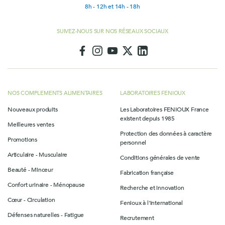
8h - 12h et 14h - 18h
SUIVEZ-NOUS SUR NOS RÉSEAUX SOCIAUX
NOS COMPLEMENTS ALIMENTAIRES
LABORATOIRES FENIOUX
Nouveaux produits
Les Laboratoires FENIOUX France
existent depuis 1985
Meilleures ventes
Protection des données à caractère
Promotions
personnel
Articulaire - Musculaire
Conditions générales de vente
Beauté - Minceur
Fabrication française
Confort urinaire - Ménopause
Recherche et innovation
Cœur - Circulation
Fenioux à l'international
Défenses naturelles - Fatigue
Recrutement