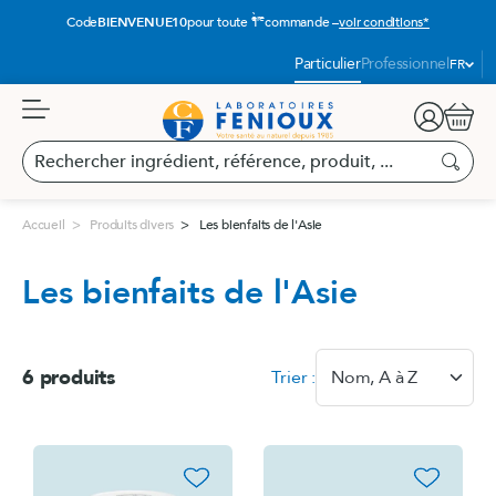
Aller
ère
Code
BIENVENUE10
pour toute 1
commande –
voir conditions*
au
contenu
Langue
Particulier
Professionnel
FR
:
Panier
Rechercher
ingrédient,
Recherc
référence,
produit,
Accueil
Produits divers
Les bienfaits de l'Asie
...
Les bienfaits de l'Asie
6 produits
Trier :
Nom, A à Z
favorite_border
favorite_border