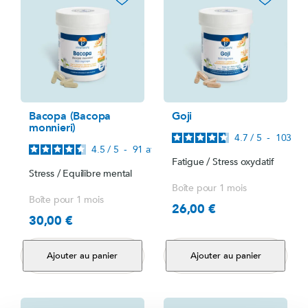
Bacopa (Bacopa
Goji
monnieri)
4.7
/
5
-
103
avi
4.5
/
5
-
91
avis
Fatigue / Stress oxydatif
Stress / Equilibre mental
Boîte pour 1 mois
Boîte pour 1 mois
26,00 €
Prix
30,00 €
Prix
Ajouter au panier
Ajouter au panier