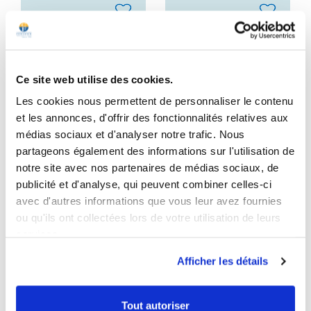
favorite_border
favorite_border
Ce site web utilise des cookies.
Les cookies nous permettent de personnaliser le contenu
et les annonces, d'offrir des fonctionnalités relatives aux
Kudzu (Pueraria
Maïtaké fort (Grifola
médias sociaux et d'analyser notre trafic. Nous
montana)
frondosa)
partageons également des informations sur l'utilisation de
4.3
/
5
-
93
avis
4.8
/
5
-
36
avis
notre site avec nos partenaires de médias sociaux, de
publicité et d'analyse, qui peuvent combiner celles-ci
Vigne japonaise
Période hivernale
avec d'autres informations que vous leur avez fournies
Boîte pour 1 mois
Boîte pour 1 mois
ou qu'ils ont collectées lors de votre utilisation de leurs
29,00 €
93,00 €
Prix
Prix
services.
Afficher les détails
Ajouter au panier
Ajouter au panier
Tout autoriser