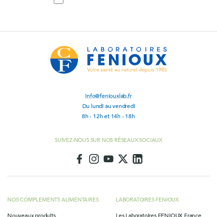
mail
info@feniouxlab.fr
Du lundi au vendredi
8h - 12h et 14h - 18h
SUIVEZ-NOUS SUR NOS RÉSEAUX SOCIAUX
NOS COMPLEMENTS ALIMENTAIRES
LABORATOIRES FENIOUX
Nouveaux produits
Les Laboratoires FENIOUX France