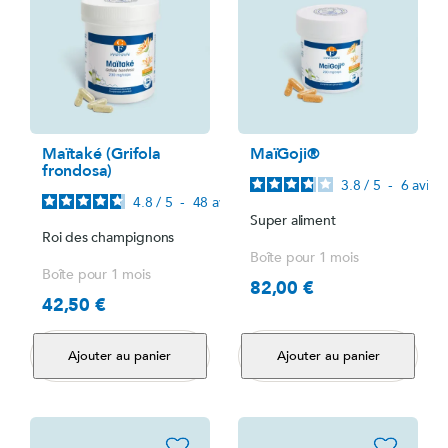
Maïtaké (Grifola
MaïGoji®
frondosa)
3.8
/
5
-
6
avis
4.8
/
5
-
48
avis
Super aliment
Roi des champignons
Boîte pour 1 mois
Boîte pour 1 mois
82,00 €
Prix
42,50 €
Prix
Ajouter au panier
Ajouter au panier
favorite_border
favorite_border