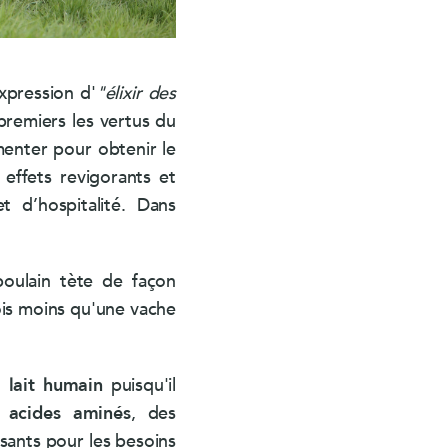
expression d'
"élixir des
premiers les vertus du
rmenter pour obtenir le
effets revigorants et
t d’hospitalité. Dans
poulain tète de façon
fois moins qu'une vache
au
lait humain
puisqu'il
s
acides aminés
, des
ssants pour les besoins