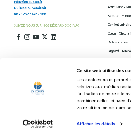
info@feniouxlab.fr
Articulaire - Mu
Du lundi au vendredi
8h - 12h et 14h - 18h
Beauté - Mince
Confort urinai
SUIVEZ-NOUS SUR NOS RÉSEAUX SOCIAUX
Cœur - Circulat
Défenses nature
Digestif - Micr
Drainage - Elim
Les incontourn
Ce site web utilise des co
Produits divers
Les cookies nous permetten
Sommeil - Séré
relatives aux médias socia
l'utilisation de notre site
combiner celles-ci avec d'
votre utilisation de leurs s
Fenioux MultiSports
SITES PARTENAIRES DES LABORATOIRES FENIOUX
Afficher les détails
© 2026 Laboratoires Fenioux
Mentions légales
Politique de confide