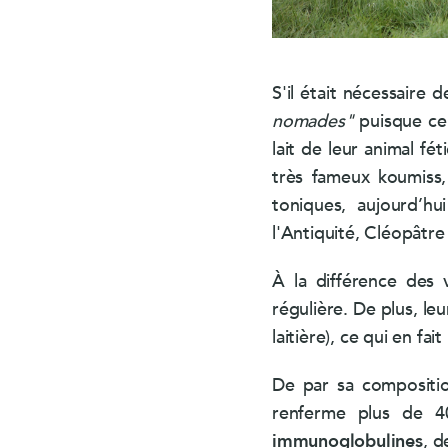
S'il était nécessair
nomades"
puisque ce 
lait de leur animal fé
très fameux koumiss,
toniques, aujourd’hu
l'Antiquité, Cléopâtre
À la différence des 
régulière. De plus, le
laitière), ce qui en fai
De par sa compositio
renferme plus de 
immunoglobulines
, 