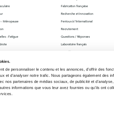
sculaire
Fabrication française
ur
Recherche et innovation
re - Ménopause
Fenioux à l'international
ion
Recrutement
lles - Fatigue
Questions / Réponses
obiote
Laboratoire français
ination
Contrôle & suivi
ables
Bon de commande et Livret Guide des
okies.
alimentaires
t de personnaliser le contenu et les annonces, d'offrir des fonct
Contactez-nous
nité
ux et d'analyser notre trafic. Nous partageons également des in
Plan du site
 avec nos partenaires de médias sociaux, de publicité et d'analyse
Magasins
autres informations que vous leur avez fournies ou qu'ils ont col
ervices.
ntialité
Configuration des cookies