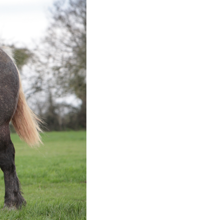
®
Magnésium marin
lot)
Système nerveux
Voir le produit
e
la rosea)
B.O. Concept
Fatigue cérébrale
Voir le produit