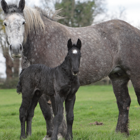
flora incarnata)
Millepertuis-Mélisse
B.O. Concept
Magnésium marin Evolution
MemoConcept
ux
Magnésium marin
MemoConcept® (
Gentiane forte
Stress
Gentiane Méliss
B.O. Concept
Adaptaforme®
n Evolution
Bacopa (Bacopa monnieri)
Rhodiola (Rhodio
LithoEscholtzia
Pack
Rhodiola (Rhodiola rosea)
ive®
LithoAubépine
Sommeil
in
Capacités mentales
magnésium
B.O. Concept
Gentiane forte
Gentiane Mélisse
MemoConcept®