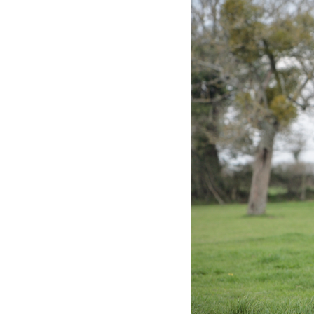
Passiflore (Passi
LithoGinkgo
Système nerve
DOPA Concept
SafraZen®
Trypto B6
Magnésium mari
Griffonia
Hericium
MéthylSam'Act
Magnésium mar
Carbonate de 
Oméga 3 fort