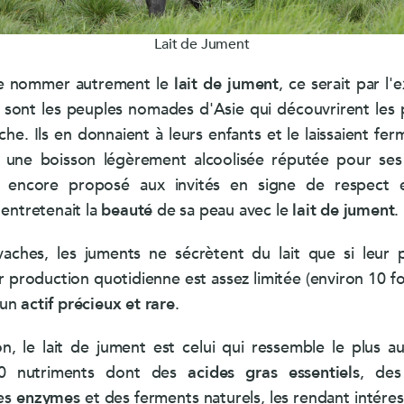
MemoConcept® (lot)
Lait de Jument
LithoGinkgo
e de nommer autrement le
lait de jument
, ce serait par l'
sont les peuples nomades d'Asie qui découvrirent les 
tiche. Ils en donnaient à leurs enfants et le laissaient fe
 une boisson légèrement alcoolisée réputée pour ses 
i encore proposé aux invités en signe de respect e
 entretenait la
beauté
de sa peau avec le
lait de jument
.
vaches, les juments ne sécrètent du lait que si leur 
ur production quotidienne est assez limitée (environ 10 
t un
actif précieux et rare
.
n, le lait de jument est celui qui ressemble le plus 
40 nutriments dont des
acides gras essentiels
, de
des
enzymes
et des ferments naturels, les rendant intére