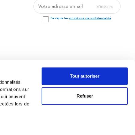
Votre
S'inscrire
adresse
e-
J'accepte les
conditions de confidentialité
mail
 compléments
Tout autoriser
ionnalités
formations sur
Refuser
, qui peuvent
lectées lors de
FENIOUX Nutrition