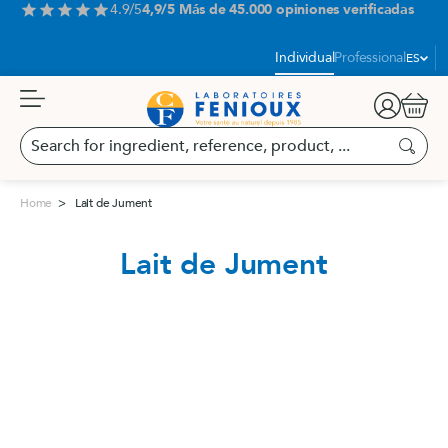
Aller
4.9/5
4,9/5 Más de 45.000 opiniones verificadas
star
star
star
star
star
au
contenu
Idioma:
Individual
Professional
ES
Carrit
Search
for
Buscar
ingredient,
reference,
Home
Lait de Jument
product,
...
Lait de Jument