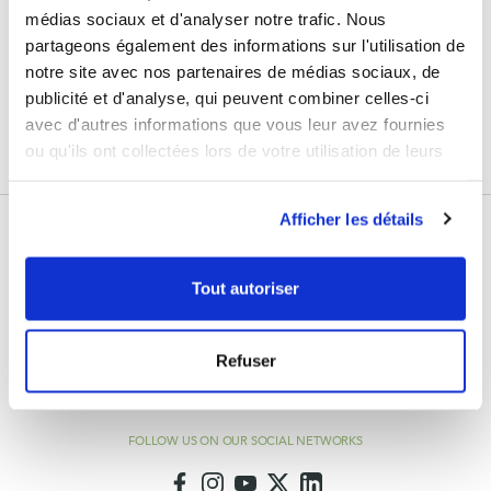
the latest news from Laboratoires Fenioux.
médias sociaux et d'analyser notre trafic. Nous
partageons également des informations sur l'utilisation de
Su
Sign Up
dirección
notre site avec nos partenaires de médias sociaux, de
de
publicité et d'analyse, qui peuvent combiner celles-ci
Enim quis fugiat consequat elit minim nisi eu occaecat occaecat deserunt aliquip
correo
nisi ex deserunt.
avec d'autres informations que vous leur avez fournies
electrónico
ou qu'ils ont collectées lors de votre utilisation de leurs
services.
Afficher les détails
Tout autoriser
info@feniouxlab.fr
Refuser
Monday - Friday
8am - 12pm and 2pm - 6pm
FOLLOW US ON OUR SOCIAL NETWORKS