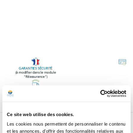
GARANTIES SÉCURITÉ
(à modifier dans le module
"Réassurance")
POLITIQUE RETOURS
(à modifier dans le module
"Réassurance")
Ce site web utilise des cookies.
Subscribe to our newsletter
Les cookies nous permettent de personnaliser le contenu
et les annonces, d'offrir des fonctionnalités relatives aux
Subscribe to our newsletter, receive all our promotions and follow