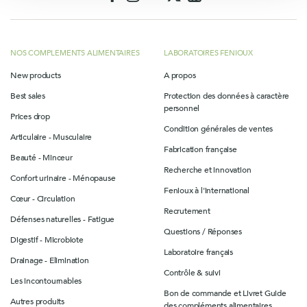
NOS COMPLEMENTS ALIMENTAIRES
LABORATOIRES FENIOUX
New products
A propos
Best sales
Protection des données à caractère
personnel
Prices drop
Condition générales de ventes
Articulaire - Musculaire
Fabrication française
Beauté - Minceur
Recherche et innovation
Confort urinaire - Ménopause
Fenioux à l'international
Cœur - Circulation
Recrutement
Défenses naturelles - Fatigue
Questions / Réponses
Digestif - Microbiote
Laboratoire français
Drainage - Elimination
Contrôle & suivi
Les incontournables
Bon de commande et Livret Guide
Autres produits
des compléments alimentaires