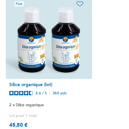
favorite_border
Pack
Silice organique (lot)
4.6
/
5
-
344
avis
2 x Silice organique
Lot pour 1 mois
45,50 €
Prix