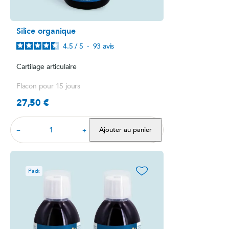
Silice organique
4.5
/
5
-
93
avis
Cartilage articulaire
Flacon pour 15 jours
27,50 €
Prix
Ajouter au panier
−
+
favorite_border
Pack