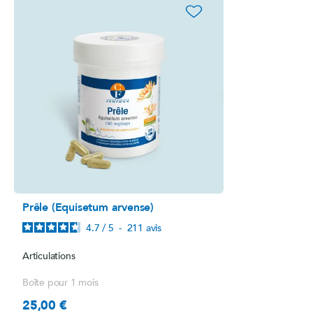
favorite_border
Prêle (Equisetum arvense)
4.7
/
5
-
211
avis
Articulations
Boîte pour 1 mois
25,00 €
Prix