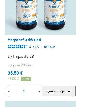
Harpacafluid® (lot)
4.3
/
5
-
187
avis
2 x Harpacafluid®
Lot pour 20 jours
35,50 €
Prix
Prix de base
43,00 €
-7,50 €
Ajouter au panier
−
+