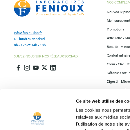
NOS COMPLEM
Nouveaux prod
Meilleures ven
Promotions
info@feniouxlab.fr
Articulaire - Mu
Du lundi au vendredi
8h - 12h et 14h - 18h
Beauté - Mince
Confort urinai
SUIVEZ-NOUS SUR NOS RÉSEAUX SOCIAUX
Cœur - Circulat
Défenses nature
Digestif - Micr
Drainage - Elim
Les incontourn
Ce site web utilise des co
Produits divers
Les cookies nous permetten
Sommeil - Séré
relatives aux médias socia
l'utilisation de notre site