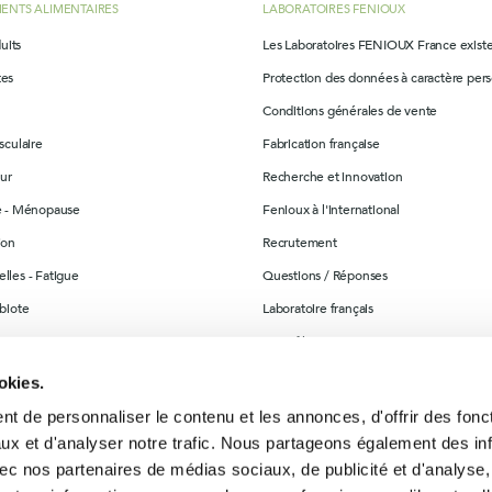
ENTS ALIMENTAIRES
LABORATOIRES FENIOUX
uits
Les Laboratoires FENIOUX France exist
tes
Protection des données à caractère per
Conditions générales de vente
sculaire
Fabrication française
ur
Recherche et innovation
re - Ménopause
Fenioux à l'international
ion
Recrutement
lles - Fatigue
Questions / Réponses
obiote
Laboratoire français
ination
Contrôle & suivi
ables
Bon de commande et Livret Guide des
okies.
alimentaires
t de personnaliser le contenu et les annonces, d'offrir des fonct
Contactez-nous
nité
ux et d'analyser notre trafic. Nous partageons également des in
Plan du site
 avec nos partenaires de médias sociaux, de publicité et d'analyse