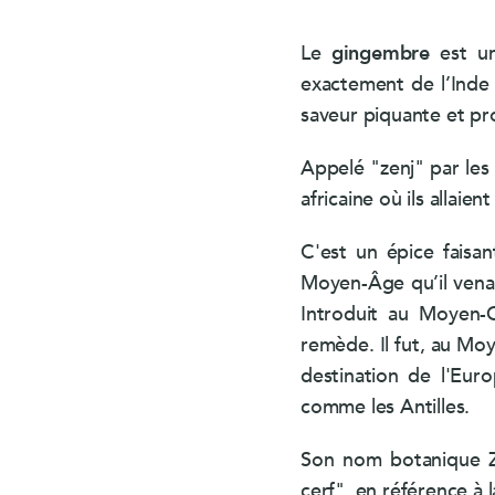
Le
gingembre
est un
exactement de l’Inde
saveur piquante et p
Appelé "zenj" par les 
africaine où ils allaie
C'est un épice faisa
Moyen-Âge qu’il venait
Introduit au Moyen-O
remède. Il fut, au Mo
destination de l'Eur
comme les Antilles.
Son nom botanique Zi
cerf", en référence à