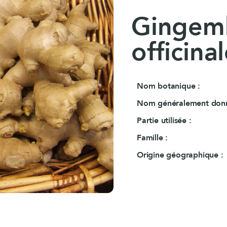
flora incarnata)
Millepertuis-Mélisse
B.O. Concept
Gingemb
Magnésium marin Evolution
MemoConcept
ux
Magnésium marin
MemoConcept® (
officinal
Gentiane forte
Stress
Gentiane Méliss
B.O. Concept
Adaptaforme®
Nom botanique :
n Evolution
Bacopa (Bacopa monnieri)
Rhodiola (Rhodio
Nom généralement donn
LithoEscholtzia
Partie utilisée :
Pack
Rhodiola (Rhodiola rosea)
ive®
LithoAubépine
Famille :
Sommeil
in
Origine géographique :
Capacités mentales
magnésium
B.O. Concept
Gentiane forte
Gentiane Mélisse
MemoConcept®