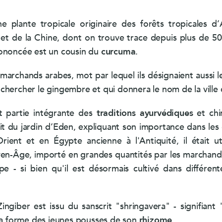
MemoConcept® (lot)
e plante tropicale originaire des forêts tropicales d’
LithoGinkgo
 et de la Chine, dont on trouve trace depuis plus de 5
rononcée est un cousin du
curcuma
.
marchands arabes, mot par lequel ils désignaient aussi l
nt chercher le gingembre et qui donnera le nom de la ville
nt partie intégrante des
traditions ayurvédiques
et chi
 du jardin d’Eden, expliquant son importance dans les ci
rient et en Égypte ancienne à l'Antiquité, il était u
yen-Âge, importé en grandes quantités par les marchands
ope - si bien qu'il est désormais cultivé dans différe
ngiber est issu du sanscrit "shringavera" - signifiant
 la forme des jeunes pousses de son
rhizome
.