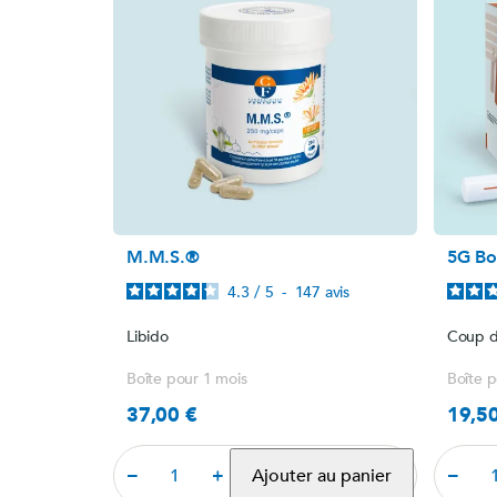
M.M.S.®
5G Bo
4.3
/
5
-
147
avis
Libido
Coup d
Boîte pour 1 mois
Boîte p
37,00 €
19,5
Prix
Prix
Ajouter au panier
−
+
−