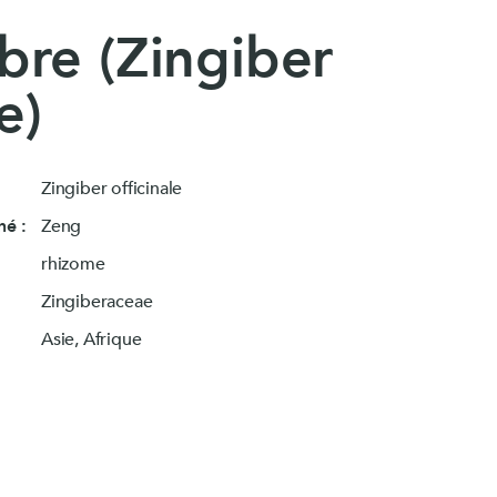
re (Zingiber
®
Magnésium marin
lot)
Système nerveux
e)
Voir le produit
e
Zingiber officinale
la rosea)
é :
Zeng
rhizome
Zingiberaceae
Asie, Afrique
B.O. Concept
Fatigue cérébrale
Voir le produit