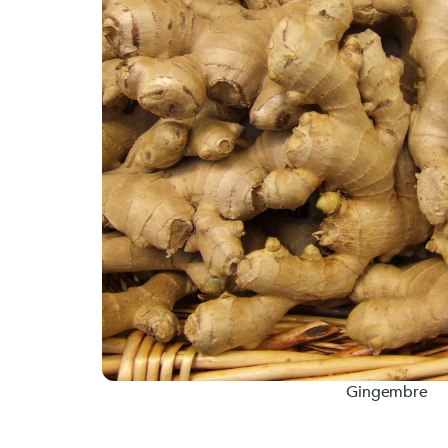
Passiflore (Passi
LithoGinkgo
Système nerve
DOPA Concept
SafraZen®
Trypto B6
Magnésium mari
Griffonia
Hericium
MéthylSam'Act
Magnésium mar
Carbonate de 
Oméga 3 fort
Gingembre