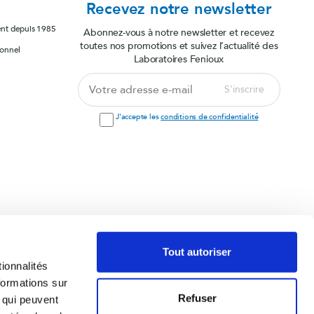
Recevez notre newsletter
ent depuis 1985
Abonnez-vous à notre newsletter et recevez
toutes nos promotions et suivez l’actualité des
sonnel
Laboratoires Fenioux
Votre
S'inscrire
adresse
e-
J'accepte les
conditions de confidentialité
mail
 compléments
Tout autoriser
ionnalités
formations sur
Refuser
, qui peuvent