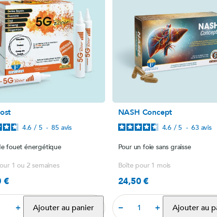
ost
NASH Concept
4.6
/
5
-
85
avis
4.6
/
5
-
63
avis
e fouet énergétique
Pour un foie sans graisse
our 1 ou 2 semaines
Boîte pour 1 mois
0 €
24,50 €
Prix
Ajouter au panier
Ajouter au p
+
−
+