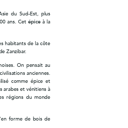
Asie du Sud-Est, plus
000 ans. Cet
épice
à la
es habitants de la côte
 de Zanzibar.
noises. On pensait au
vilisations anciennes.
tilisé comme épice et
 arabes et vénitiens à
ntes régions du monde
 "en forme de bois de