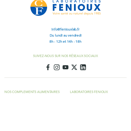
info@feniouxlab.fr
Du lundi au vendredi
8h - 12h et 14h - 18h
SUIVEZ-NOUS SUR NOS RÉSEAUX SOCIAUX
NOS COMPLEMENTS ALIMENTAIRES
LABORATOIRES FENIOUX
Nouveaux produits
Les Laboratoires FENIOUX France
existent depuis 1985
Meilleures ventes
Protection des données à caractère
Promotions
personnel
Articulaire - Musculaire
Conditions générales de vente