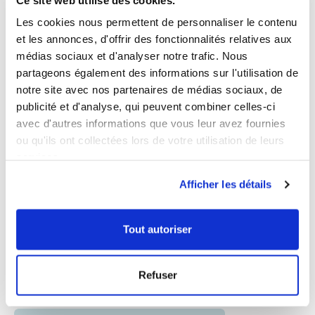
Les cookies nous permettent de personnaliser le contenu
et les annonces, d'offrir des fonctionnalités relatives aux
médias sociaux et d'analyser notre trafic. Nous
partageons également des informations sur l'utilisation de
notre site avec nos partenaires de médias sociaux, de
publicité et d'analyse, qui peuvent combiner celles-ci
avec d'autres informations que vous leur avez fournies
ou qu'ils ont collectées lors de votre utilisation de leurs
Echinacée (Echinacea purpureae)
services.
4.7
/
5
-
149
avis
Afficher les détails
Défenses naturelles
Boîte pour 1 mois
Tout autoriser
27,00 €
Prix
Refuser
Ajouter au panier
−
+