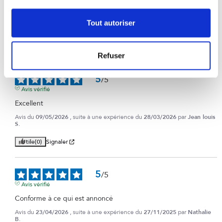
Avis vérifié
Ma cliente est satisfaite de ce produit.
Tout autoriser
Avis du
26/05/2026
, suite à une expérience du
09/04/2026
par
Alain P.
Utile
(0)
Signaler
Refuser
5
/
5
Avis vérifié
Excellent
Avis du
09/05/2026
, suite à une expérience du
28/03/2026
par
Jean louis
S.
Utile
(0)
Signaler
5
/
5
Avis vérifié
Conforme à ce qui est annoncé
Avis du
23/04/2026
, suite à une expérience du
27/11/2025
par
Nathalie
B.