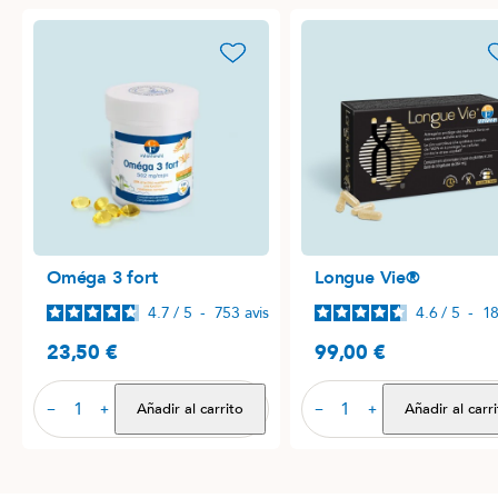
favorite_border
favori
Oméga 3 fort
Longue Vie®
4.7
/
5
-
753
avis
4.6
/
5
-
1
23,50 €
99,00 €
Precio
Precio
Añadir al carrito
Añadir al carr
−
+
−
+