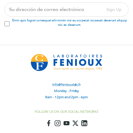
Su
Sign Up
dirección
de
Enim quis fugiat consequat elit minim nisi eu occaecat occaecat deserunt aliquip
correo
nisi ex deserunt.
electrónico
info@feniouxlab.fr
Monday - Friday
8am - 12pm and 2pm - 6pm
FOLLOW US ON OUR SOCIAL NETWORKS