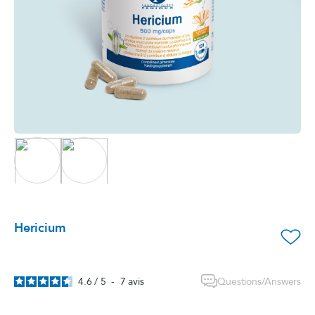
Hericium
favorite_border
Questions/Answers
4.6
/
5
-
7
avis