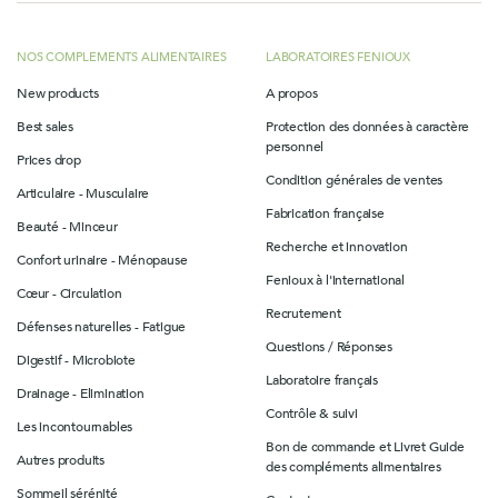
NOS COMPLEMENTS ALIMENTAIRES
LABORATOIRES FENIOUX
New products
A propos
Best sales
Protection des données à caractère
personnel
Prices drop
Condition générales de ventes
Articulaire - Musculaire
Fabrication française
Beauté - Minceur
Recherche et innovation
Confort urinaire - Ménopause
Fenioux à l'international
Cœur - Circulation
Recrutement
Défenses naturelles - Fatigue
Questions / Réponses
Digestif - Microbiote
Laboratoire français
Drainage - Elimination
Contrôle & suivi
Les incontournables
Bon de commande et Livret Guide
Autres produits
des compléments alimentaires
Sommeil sérénité