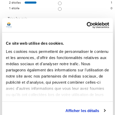
2
étoiles
1
1
étoile
0
Trier les avis
Ce site web utilise des cookies.
Les cookies nous permettent de personnaliser le contenu
5
/
5
et les annonces, d'offrir des fonctionnalités relatives aux
Avis vérifié
médias sociaux et d'analyser notre trafic. Nous
Bon les effets font sentir sur le long terme donc je ne peux pas 
partageons également des informations sur l'utilisation de
trop dire
notre site avec nos partenaires de médias sociaux, de
Avis du
28/07/2026
, suite à une expérience du
10/06/2026
par
Philippe
publicité et d'analyse, qui peuvent combiner celles-ci
M.
avec d'autres informations que vous leur avez fournies
Utile
(0)
Signaler
ou qu'ils ont collectées lors de votre utilisation de leurs
services.
5
/
5
Afficher les détails