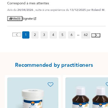
Correspond à mes attentes
Avis du
24/04/2026
, suite à une expérience du
13/12/2025
par
Roland M.
Utile
(0)
Signaler
1
2
3
4
5
6
62
Recommended by practitioners
favorite_border
favori