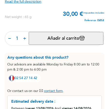
Read the full description
30,00 €
Prec
Impuestos incluidos
Net weight : 65 g
Reference:
D252
−
+
Añadir al carrito
Any questions about this product?
Our advisors are available Monday to Friday 8:00 am to 12:00
pm & 2:00 pm to 6:00 pm
02 54 27 14 42
Or contact us on our
contact form
.
Estimated delivery date :
Between
jueves 13/08/2026
And
viernes 14/08/2026