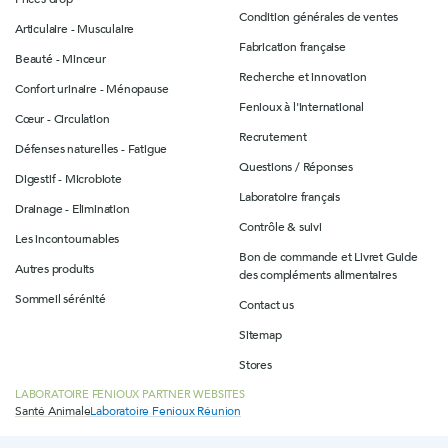
Condition générales de ventes
Articulaire - Musculaire
Fabrication française
Beauté - Minceur
Recherche et innovation
Confort urinaire - Ménopause
Fenioux à l'international
Cœur - Circulation
Recrutement
Défenses naturelles - Fatigue
Questions / Réponses
Digestif - Microbiote
Laboratoire français
Drainage - Elimination
Contrôle & suivi
Les incontournables
Bon de commande et Livret Guide
Autres produits
des compléments alimentaires
Sommeil sérénité
Contact us
Sitemap
Stores
LABORATOIRE FENIOUX PARTNER WEBSITES
Santé Animale
Laboratoire Fenioux Réunion