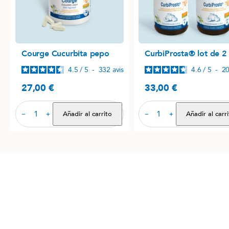
Courge Cucurbita pepo
CurbiProsta® lot de 2
4.5
/
5
-
332
avis
4.6
/
5
-
2
27,00 €
33,00 €
Precio
Precio
Añadir al carrito
Añadir al carr
−
+
−
+