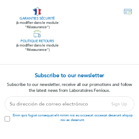
GARANTIES SÉCURITÉ
(à modifier dans le module
"Réassurance")
POLITIQUE RETOURS
(à modifier dans le module
"Réassurance")
Subscribe to our newsletter
Subscribe to our newsletter, receive all our promotions and follow
the latest news from Laboratoires Fenioux.
Su
Sign Up
dirección
de
Enim quis fugiat consequat elit minim nisi eu occaecat occaecat deserunt aliquip
correo
nisi ex deserunt.
electrónico