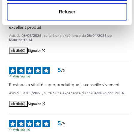
5
Refuser
/
5
Avis vérifié
excellent produit
Avis du
06/06/2026
, suite à une expérience du
28/04/2026
par
Mauricette M.
Utile
(0)
Signaler
5
/
5
Avis vérifié
Prostapalm vitalité super produit que je conseille vivement
Avis du
31/05/2026
, suite à une expérience du
11/04/2026
par
Paul A.
Utile
(0)
Signaler
5
/
5
Avis vérifié