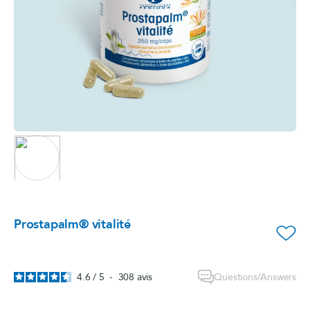
Prostapalm® vitalité
favorite_border
Questions/Answers
4.6
/
5
-
308
avis