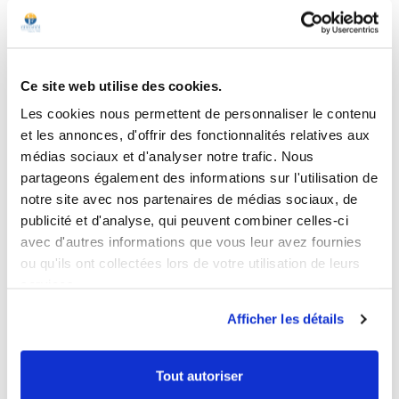
Ce site web utilise des cookies.
Les cookies nous permettent de personnaliser le contenu
4
/
5
et les annonces, d'offrir des fonctionnalités relatives aux
Avis vérifié
médias sociaux et d'analyser notre trafic. Nous
bien
partageons également des informations sur l'utilisation de
Avis du
07/08/2026
, suite à une expérience du
19/06/2026
par
Pierre B.
notre site avec nos partenaires de médias sociaux, de
publicité et d'analyse, qui peuvent combiner celles-ci
Utile
(0)
Signaler
avec d'autres informations que vous leur avez fournies
ou qu'ils ont collectées lors de votre utilisation de leurs
2
/
5
services.
Avis vérifié
Afficher les détails
boite terminée aucun effet ...
Avis du
20/07/2026
, suite à une expérience du
03/06/2026
par
Gilles L.
Tout autoriser
Utile
(0)
Signaler