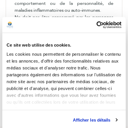
comportement ou de la personnalité, de
maladies inflammatoires ou auto-immunes.
Ne doit pas être consommé par les personnes
devant réaliser une activité nécessitant une
vigilance soutenue et pouvant poser un
problème de sécurité en cas de somnolence.
Réservé à l'adulte.
Ce site web utilise des cookies.
L'effet bénéfique est obtenu par la
Les cookies nous permettent de personnaliser le contenu
consommation de 1 mg de mélatonine avant le
et les annonces, d'offrir des fonctionnalités relatives aux
coucher.
médias sociaux et d'analyser notre trafic. Nous
partageons également des informations sur l'utilisation de
notre site avec nos partenaires de médias sociaux, de
publicité et d'analyse, qui peuvent combiner celles-ci
avec d'autres informations que vous leur avez fournies
ou qu'ils ont collectées lors de votre utilisation de leurs
Millepertuis-Mélisse
services.
Afficher les détails