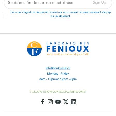
Sign Up
dirección
de
Enim quis fugiat consequat elit minim nisi eu occaecat occaecat deserunt aliquip
correo
nisi ex deserunt.
electrónico
info@feniouxlab.fr
Monday - Friday
8am - 12pm and 2pm - 6pm
FOLLOW US ON OUR SOCIAL NETWORKS