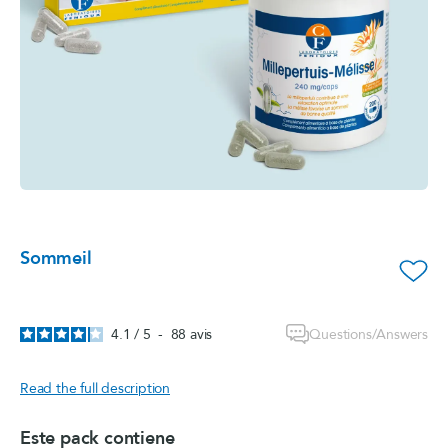
Sommeil
favorite_border
Questions/Answers
4.1
/
5
-
88
avis
Read the full description
Este pack contiene