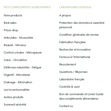
NOS COMPLEMENTS ALIMENTAIRES
LABORATOIRES FENIOUX
New products
A propos
Best sales
Protection des données à caractère
personnel
Prices drop
Condition générales de ventes
Articulaire - Musculaire
Fabrication française
Beauté - Minceur
Recherche et innovation
Confort urinaire - Ménopause
Fenioux à l'international
Cœur - Circulation
Recrutement
Défenses naturelles - Fatigue
Questions / Réponses
Digestif - Microbiote
Laboratoire français
Drainage - Elimination
Contrôle & suivi
Les incontournables
Bon de commande et Livret Guide
Autres produits
des compléments alimentaires
Sommeil sérénité
Contact us