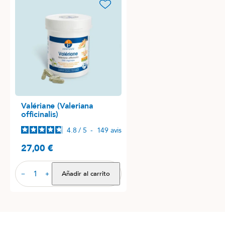
favorite_border
Valériane (Valeriana
officinalis)
4.8
/
5
-
149
avis
27,00 €
Precio
Añadir al carrito
−
+