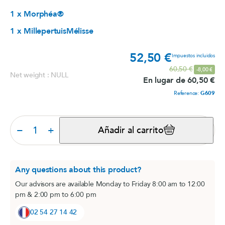
1 x Morphéa®
1 x MillepertuisMélisse
52,50 €
Prec
Impuestos incluidos
Precio base
60,50 €
-8,00 €
Net weight : NULL
En lugar de 60,50 €
Reference:
G609
−
+
Añadir al carrito
Any questions about this product?
Our advisors are available Monday to Friday 8:00 am to 12:00
pm & 2:00 pm to 6:00 pm
02 54 27 14 42