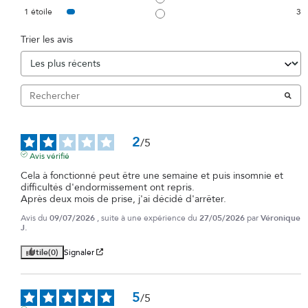
1
étoile
3
Trier les avis
2
/
5
Avis vérifié
Cela à fonctionné peut être une semaine et puis insomnie et 
difficultés d'endormissement ont repris.

Après deux mois de prise, j'ai décidé d'arrêter.
Avis du
09/07/2026
, suite à une expérience du
27/05/2026
par
Véronique
J.
Utile
(0)
Signaler
5
/
5