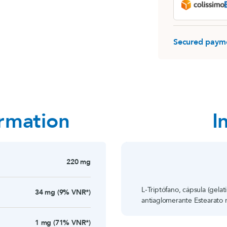
MemoConcept®
Rhodiola
MemoConcept® (lot)
Destockage
Secured paym
LithoGinkgo (120 gélules)
Sommeil
ormation
I
220 mg
L-Triptófano, cápsula (gela
34 mg (9% VNR*)
antiaglomerante Estearato m
1 mg (71% VNR*)