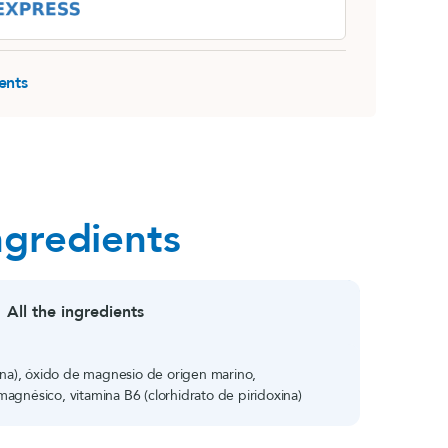
ents
ngredients
All the ingredients
tina), óxido de magnesio de origen marino,
agnésico, vitamina B6 (clorhidrato de piridoxina)