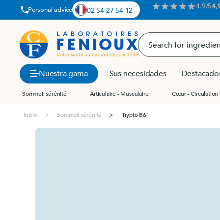
Aller
4.9/5
4,
star
star
star
star
star
Personal advice
02 54 27 54 12
au
contenu
Search
for
ingredient,
reference,
Nuestra gama
Sus necesidades
Destacado
product,
...
Sommeil sérénité
Articulaire - Musculaire
Cœur - Circulation
Sueño – 
Undefined
Inicio
Sommeil sérénité
Trypto B6
MemoConcept
Pour qui ?
MemoConcept® 
Morphéa® spra
Tout En Un® 5
Morphéa®
Tout En Un® 5
Sommeil
Longue Vie®
Valériane (Valeri
Adaptaforme®
Mélisse (Melissa 
VENOOC®