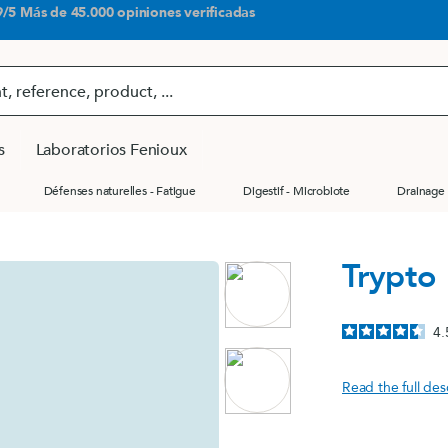
9/5 Más de 45.000 opiniones verificadas
s
Laboratorios Fenioux
Défenses naturelles - Fatigue
Digestif - Microbiote
Drainage 
Serenidad
 title
Voir to
Voir to
®
Nos vélos
Trypto
Destocka
(lot)
y
DOPA Concept
0
Destocka
Tryptomil® Lot de 2 boîtes
4.
0 450
B.O. Concept
Déstockag
Read the full des
ana officinalis)
Millepertuis Fort
Bons
officinalis)
Millepertuis Fort 540
plans,