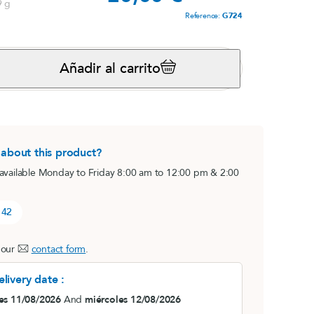
9 g
Reference:
G724
s,
Magnésium marin
View product
Añadir al carrito
s
i
 about this product?
 available Monday to Friday 8:00 am to 12:00 pm & 2:00
 42
®
B.O. Concept
 our
contact form
.
lot)
Fatiga cerebral
livery date :
View product
e
es 11/08/2026
And
miércoles 12/08/2026