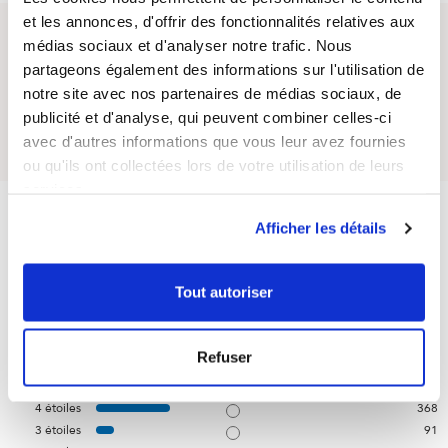
et les annonces, d'offrir des fonctionnalités relatives aux
médias sociaux et d'analyser notre trafic. Nous
Questions / Answers
partageons également des informations sur l'utilisation de
notre site avec nos partenaires de médias sociaux, de
Posez votre question sur ce produit
publicité et d'analyse, qui peuvent combiner celles-ci
avec d'autres informations que vous leur avez fournies
ou qu'ils ont collectées lors de votre utilisation de leurs
services.
4.6
/
5
Afficher les détails
Tout autoriser
Basé sur
1 539
avis soumis à un
contrôle
Voir tous les avis sur ce site
Refuser
5
étoiles
1043
4
étoiles
368
3
étoiles
91