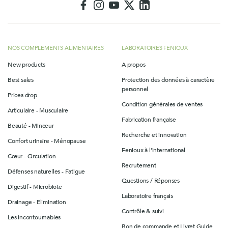
NOS COMPLEMENTS ALIMENTAIRES
LABORATOIRES FENIOUX
New products
A propos
Best sales
Protection des données à caractère
personnel
Prices drop
Condition générales de ventes
Articulaire - Musculaire
Fabrication française
Beauté - Minceur
Recherche et innovation
Confort urinaire - Ménopause
Fenioux à l'international
Cœur - Circulation
Recrutement
Défenses naturelles - Fatigue
Questions / Réponses
Digestif - Microbiote
Laboratoire français
Drainage - Elimination
Contrôle & suivi
Les incontournables
Bon de commande et Livret Guide