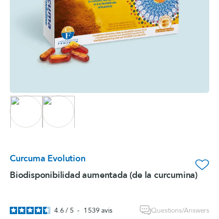
Curcuma Evolution
favorite_border
Biodisponibilidad aumentada (de la curcumina)
Questions/Answers
4.6
/
5
-
1 539
avis