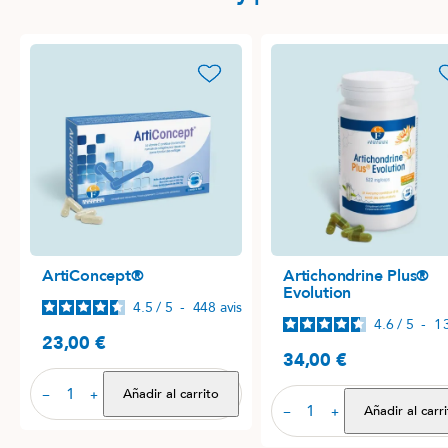
favorite_border
favori
ArtiConcept®
Artichondrine Plus®
Evolution
4.5
/
5
-
448
avis
4.6
/
5
-
1
23,00 €
Precio
34,00 €
Precio
Añadir al carrito
−
+
Añadir al carr
−
+