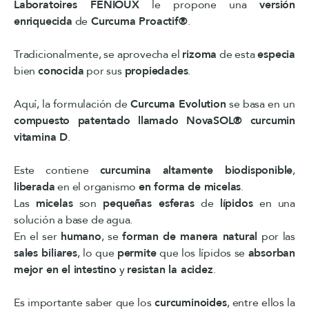
Laboratoires FENIOUX
le propone una
versión
enriquecida
de
Curcuma Proactif®
.
Tradicionalmente, se aprovecha el
rizoma
de esta
especia
bien
conocida
por sus
propiedades
.
Aquí, la formulación de
Curcuma Evolution
se basa en un
compuesto patentado llamado NovaSOL® curcumin
vitamina D
.
Este contiene
curcumina altamente biodisponible
,
liberada
en el organismo
en forma de micelas
.
Las
micelas
son
pequeñas esferas
de
lípidos
en una
solución a base de agua.
En el ser
humano
, se
forman de manera natural
por las
sales biliares
, lo que
permite
que los lípidos se
absorban
mejor en el intestino
y
resistan la acidez
.
Es importante saber que los
curcuminoides
, entre ellos la