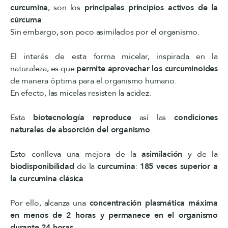
curcumina
, son los
principales principios activos de la
cúrcuma
.
Sin embargo, son poco asimilados por el organismo.
El interés de esta forma micelar, inspirada en la
naturaleza, es que
permite aprovechar los curcuminoides
de manera óptima para el organismo humano.
En efecto, las micelas resisten la acidez.
Esta
biotecnología reproduce
así las
condiciones
naturales de absorción del organismo
.
Esto conlleva una mejora de la
asimilación
y de la
biodisponibilidad
de la
curcumina
:
185 veces superior a
la curcumina clásica
.
Por ello, alcanza una
concentración plasmática máxima
en menos de 2 horas y permanece en el organismo
durante 24 horas
.