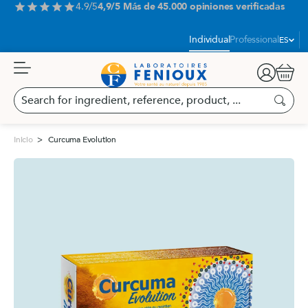
Aller
4.9/5
4,9/5 Más de 45.000 opiniones verificadas
star
star
star
star
star
au
contenu
Idioma:
Individual
Professional
ES
Carrit
Search
for
Buscar
ingredient,
reference,
Inicio
Curcuma Evolution
product,
...