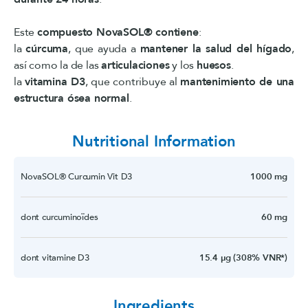
Este
compuesto NovaSOL® contiene
:
la
cúrcuma
, que ayuda a
mantener la salud del hígado
,
así como la de las
articulaciones
y los
huesos
.
la
vitamina D3
, que contribuye al
mantenimiento de una
estructura ósea normal
.
Nutritional Information
NovaSOL® Curcumin Vit D3
1000 mg
dont curcuminoïdes
60 mg
dont vitamine D3
15.4 µg (308% VNR*)
Ingredients