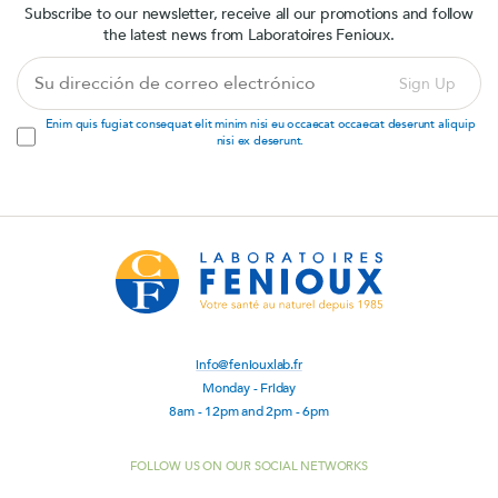
Subscribe to our newsletter, receive all our promotions and follow
the latest news from Laboratoires Fenioux.
Su
Sign Up
dirección
de
Enim quis fugiat consequat elit minim nisi eu occaecat occaecat deserunt aliquip
correo
nisi ex deserunt.
electrónico
info@feniouxlab.fr
Monday - Friday
8am - 12pm and 2pm - 6pm
FOLLOW US ON OUR SOCIAL NETWORKS